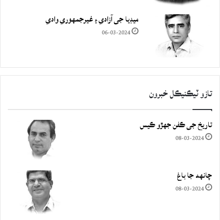
ميڊيا جي آزادي ۽ غيرجمھوري وادي
06-03-2024
تازو ٽيڪنيڪل خبرون
تاريخ جي ڪفن جھڙو ڪيس
08-03-2024
چانهه جا باغ
08-03-2024