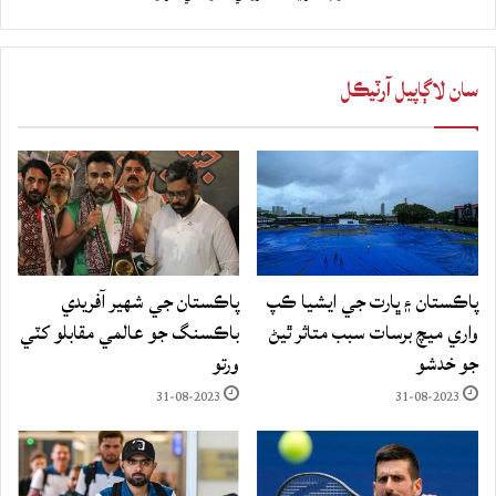
سان لاڳاپيل آرٽيڪل
پاڪستان ۽ ڀارت جي ايشيا ڪپ
پاڪستان جي شهير آفريدي
واري ميچ برسات سبب متاثر ٿيڻ
باڪسنگ جو عالمي مقابلو کٽي
جو خدشو
ورتو
31-08-2023
31-08-2023