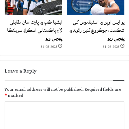
يو ايس اوپن ۾ اسٽيفانوس کي
ايشيا ڪپ ۾ ڀارت سان مقابلي
شڪست، جوڪووچ ٽئين رائونڊ ۾
لاءِ پاڪستاني اسڪواڊ سريلنڪا
پهچي ويو
پهچي ويو
31-08-2023
31-08-2023
Leave a Reply
Your email address will not be published.
Required fields are
*
marked
C
o
m