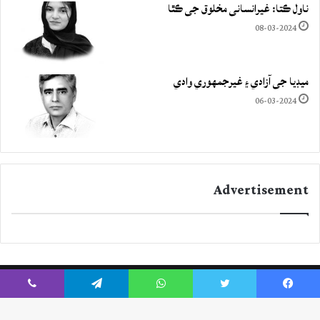
ناول ڪتا: غيرانساني مخلوق جي ڪٿا
08-03-2024
ميڊيا جي آزادي ۽ غيرجمھوري وادي
06-03-2024
Advertisement
Viber
Telegram
WhatsApp
Twitter
Facebook
Instagram
YouTube
Twitter
Facebook