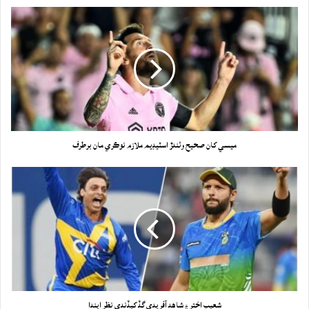
ميسي کان صحيح وٺندڙ اسٽيڊيم ملازم نوڪري مان برطرف
شعيب اختر ۽ شاهد آفريدي گڏ کيڏندي نظر ايندا