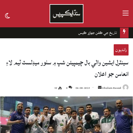
مينيو
tch
kin
تاريخ جي ڪفن جھڙو ڪيس
رانديون
سينٽرل ايشين والي بال چيمپيئن شپ ۾ سلور ميڊلسٽ ٽيم لاءِ
انعامن جو اعلان
10
0
06-08-2023
Send
Ghulam Rasool
an
email