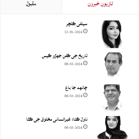
تازيون خبرون
مقبول
سيلفي ڪلچر
13-05-2024
تاريخ جي ڪفن جھڙو ڪيس
08-03-2024
چانهه جا باغ
08-03-2024
ناول ڪتا: غيرانساني مخلوق جي ڪٿا
08-03-2024