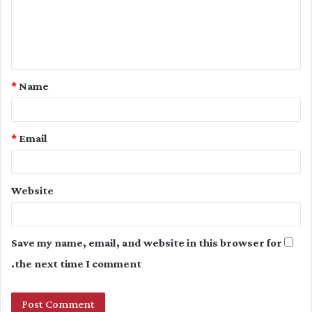
m
e
n
t
*
Name
*
*
Email
Website
Save my name, email, and website in this browser for
the next time I comment.