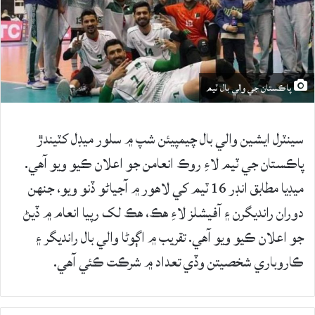
پاڪستان جي والي بال ٽيم
سينٽرل ايشين والي بال چيمپيئن شپ ۾ سلور ميڊل کٽيندڙ
پاڪستان جي ٽيم لاءِ روڪ انعامن جو اعلان ڪيو ويو آهي.
ميڊيا مطابق انڊر 16 ٽيم کي لاهور ۾ آجياڻو ڏنو ويو، جنهن
دوران رانديگرن ۽ آفيشلز لاءِ هڪ، هڪ لک رپيا انعام ۾ ڏيڻ
جو اعلان ڪيو ويو آهي. تقريب ۾ اڳوڻا والي بال رانديگر ۽
ڪاروباري شخصيتن وڏي تعداد ۾ شرڪت ڪئي آهي.