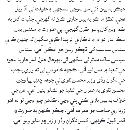
جيڪو به بيان ڏئي سو سوچي سمجهي ۽ حقيقت تي آڌاريل
هجي. تڪڙ ۾ ڪو به بيان جاري ڪرڻ نه گهرجي. جذبات کان به
ڪم وٺڻ کان پاسو ڪرڻ گهرجي. ٻي صورت ۾ سندس بيان
ملڪ اندر عوام ۾ ناڪاري اثر پيدا ڪري سگهن ٿا. جنهن ڪري
سندس سياست کي ڌچڪو رسڻ جو امڪان آهي. سندس
سياسي ساک متاثر ٿي سگهي ٿي. بهرحال جنرل قمر جاويد باجوه
جي تنقيد ۾ مس ٺاپر آئي. ڪجهه خاموشي ٿي ته وري پنجاب
جي نگران وڏي وزير محسن نقوي تي ڇوهه ڇنڊيا پيا وڃن.
محسن نقوي به عمران جي تنقيد جو نشانو بنيل آهي. هن جي
خلاف به بيان بازي ڪئي پئي وڃي. ڪڏهن چيو وڃي ٿو ته اهو
زرداري صاحب جو همراهه آهي. جيڪو ڪنهن به صورت ۾
قابل قبول ڪونهي. کيس نگران وڏو وزير ڇو بنايو ويو آهي.