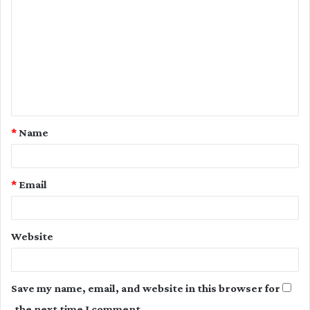
o
m
m
e
n
t
*
Name
*
*
Email
Website
Save my name, email, and website in this browser for
the next time I comment.