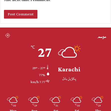
موسم
27
℃
Karachi
29º - 27º
77%
پکڙيل بادل
7.77 km/h
30
29
31
30
29
℃
℃
℃
℃
℃
Mon
Sun
Sat
Fri
Thu