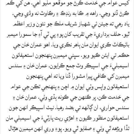
کيس عوام جي خدمت ڪرڻ جو موقعو مليو آهي. هن کي ڪم
ڪرڻ ڏنو وڃي. راهه ۾ ڪا به رنڊڪ ۽ رڪاوٽ نه وڌي وڃي.
ياد رهي ته جيئن ئي شهباز شريف ملڪ جو نئون وزير اعظم
ٿيو. حلف برداريءَ جي تقريب کان پوءِ پي ٽي آءِ جا سمورا ميمبر
بائيڪاٽ ڪري ايوان مان ٻاهر نڪري ويا. اهو عمران خان جي
حڪم تي ايئن ڪيو ويو. سڀني ميمبرن پنهنجون استعيفائون
اسيمبليءَ جي اسپيڪر وٽ جمع ڪرايون. عمران خان ۽ سندس
ميمبرن کي ڪافي ڀيرا مشورا ڏنا ويا ته اهي پنهنجون
استعيفائون واپس وٺي ايوان ۾ اچن ۽ پنهنجي تڪن جي عوام
جي خدمت ڪن. پر ڪنهن جي ڪونه ٻڌي وئي. عمران خان ۽
سندس حواري، ان ڳالهه تي بضد رهيا. نيٺ اسپيڪر انهن جون
استعيفائون منظور ڪيون ۽ اهڙي ريت پارٽيءَ جي اسيمبلي مان
تڏا ويڙهه ٿي وئي ۽ صفايو ٿي ويو. پوءِ وري انهن ميمبرن هڙتال