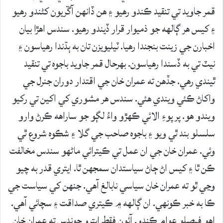
قمر جاويد تي تنقيد ڪندو رهيو ۽ هن ڏانهن آڱريون کڻندو رهيو
۽ کيس هر ڳالهه جو ذميوار قرار ڏيندو رهيو. سندس اهڙا بيان
اخبارن جي زينت بنجندا رهيا. ٽيليويزن تان به ٻڌندا رهياسون ۽
نيٽ تي به ڏسندا رهياسون. بهرحال قمر جاويد باجوه تي تنقيد
ٿيندي رهي. جڏهن ته عمران خان جي اقتدار دوران جنرل جي
واکاڻ ڪئي ويندي هئي. سندس هر مشوري کي اکين تي رکيو
ويندو هو. پر پوءِ الائي ڪهڙو واءُ لڳو جو ساراهه ڪرڻ وارو
سلسلو بند ٿي ويو ۽ باجوه صاحب جي گلا ۽ شڪوه شروع ٿي
وئي. عمران خان جي ان عمل تي ڪيترائي ماڻهو سندس مخالفت
ڪن ٿا ۽ کيس اڻ ڄاڻ سياستدان سمجهن ٿا. ايتري قدر به چيو
وڃي ٿو ته عمران خان سياسي نابالغ آهي. جنهن کي سياست جي
ڪا به خبر ڪونهي. ان ڳالهه ۾ ڪيتري صداقت ۽ سچائي آهي.
اهو فيصلو عوام ڪندو. آئون فقط ايترو چوندس ته عمران خان