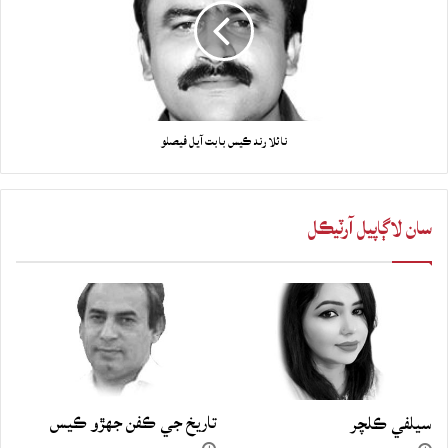
نائلا رند ڪيس بابت آيل فيصلو
سان لاڳاپيل آرٽيڪل
تاريخ جي ڪفن جھڙو ڪيس
سيلفي ڪلچر