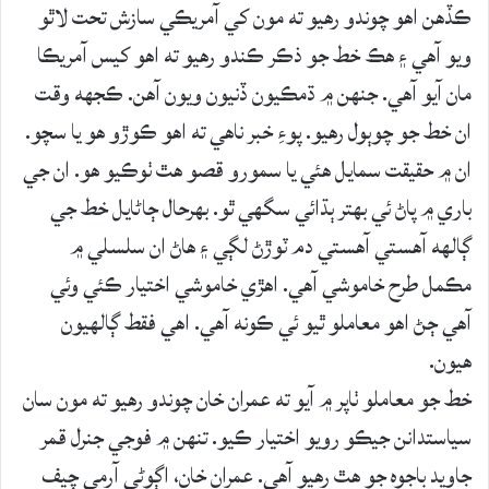
ڪڏهن اهو چوندو رهيو ته مون کي آمريڪي سازش تحت لاٿو
ويو آهي ۽ هڪ خط جو ذڪر ڪندو رهيو ته اهو کيس آمريڪا
مان آيو آهي. جنهن ۾ ڌمڪيون ڏنيون ويون آهن. ڪجهه وقت
ان خط جو چوٻول رهيو. پوءِ خبر ناهي ته اهو ڪوڙو هو يا سچو.
ان ۾ حقيقت سمايل هئي يا سمورو قصو هٿ ٺوڪيو هو. ان جي
باري ۾ پاڻ ئي بهتر ٻڌائي سگهي ٿو. بهرحال ڄاڻايل خط جي
ڳالهه آهستي آهستي دم ٽوڙڻ لڳي ۽ هاڻ ان سلسلي ۾
مڪمل طرح خاموشي آهي. اهڙي خاموشي اختيار ڪئي وئي
آهي ڄڻ اهو معاملو ٿيو ئي ڪونه آهي. اهي فقط ڳالهيون
هيون.
خط جو معاملو ٺاپر ۾ آيو ته عمران خان چوندو رهيو ته مون سان
سياستدانن جيڪو رويو اختيار ڪيو. تنهن ۾ فوجي جنرل قمر
جاويد باجوه جو هٿ رهيو آهي. عمران خان، اڳوڻي آرمي چيف