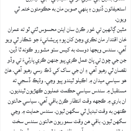
استعيفائون ڏنيون ۽ ٻنهي صوبن مان به حڪومتون ختم ٿي
ويون.
مٿين ڳالهين تي غور ڪرڻ سان ايئن محسوس ٿئي ٿو ته عمران
خان اقتدار مان نڪري وڃڻ کان پوءِ پريشانيءَ جو شڪار ٿي ويو
آهي. سندس ويجها دوست به کيس سٺو مشورو ڪونه ٿا ڏين.
جن جي چوڻ تي پاڻ عمل ڪري پيو جنهن ڪري پارٽيءَ تي وڏو
نقصان ٿي رهيو آهي ۽ ان جي ساک کي ڌڪ رسي رهيو آهي. هاڻ
هو سياسي ميدان ۾ اڪيلو ٿيندو پيو وڃي. وڌيڪ ڏسجي ته
مستقبل ۾ سندس سياسي حڪمت عمليون ڪهڙيون ٿينديون.
ان باري ۾ ڪجهه وقت انتظار ڪرڻ باقي آهي. سياسي حالتون
ڪنهن به وقت تبديل ٿي سگهن ٿيون. سندس حمايت ۾ وڃي
سگهن ٿيون. باقي هن وقت سموريون حالتون سندس سخت