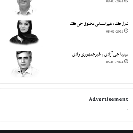
08-03-2024
ناول ڪتا: غيرانساني مخلوق جي ڪٿا
08-03-2024
ميڊيا جي آزادي ۽ غيرجمھوري وادي
06-03-2024
Advertisement