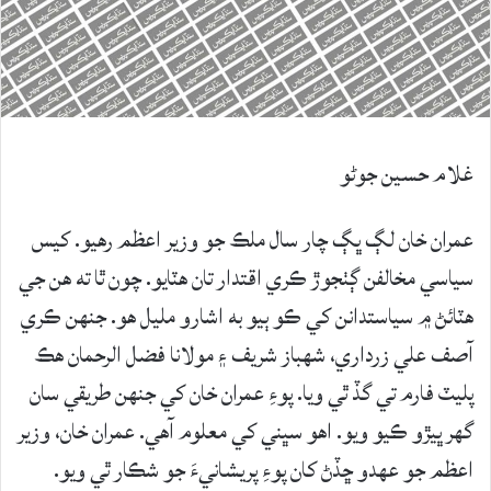
غلام حسين جوڻو
عمران خان لڳ ڀڳ چار سال ملڪ جو وزير اعظم رهيو. کيس
سياسي مخالفن ڳٺجوڙ ڪري اقتدار تان هٽايو. چون ٿا ته هن جي
هٽائڻ ۾ سياستدانن کي ڪو ٻيو به اشارو مليل هو. جنهن ڪري
آصف علي زرداري، شهباز شريف ۽ مولانا فضل الرحمان هڪ
پليٽ فارم تي گڏ ٿي ويا. پوءِ عمران خان کي جنهن طريقي سان
گهر ڀيڙو ڪيو ويو. اهو سڀني کي معلوم آهي. عمران خان، وزير
اعظم جو عهدو ڇڏڻ کان پوءِ پريشانيءَ جو شڪار ٿي ويو.