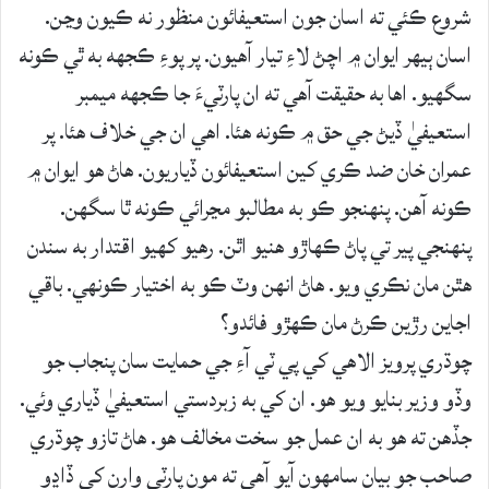
شروع ڪئي ته اسان جون استعيفائون منظور نه ڪيون وڃن.
اسان ٻيهر ايوان ۾ اچڻ لاءِ تيار آهيون. پر پوءِ ڪجهه به ٿي ڪونه
سگهيو. اها به حقيقت آهي ته ان پارٽيءَ جا ڪجهه ميمبر
استعيفيٰ ڏيڻ جي حق ۾ ڪونه هئا. اهي ان جي خلاف هئا. پر
عمران خان ضد ڪري کين استعيفائون ڏياريون. هاڻ هو ايوان ۾
ڪونه آهن. پنهنجو ڪو به مطالبو مڃرائي ڪونه ٿا سگهن.
پنهنجي پير تي پاڻ ڪهاڙو هنيو اٿن. رهيو کهيو اقتدار به سندن
هٿن مان نڪري ويو. هاڻ انهن وٽ ڪو به اختيار ڪونهي. باقي
اجاين رڙين ڪرڻ مان ڪهڙو فائدو؟
چوڌري پرويز الاهي کي پي ٽي آءِ جي حمايت سان پنجاب جو
وڏو وزير بنايو ويو هو. ان کي به زبردستي استعيفيٰ ڏياري وئي.
جڏهن ته هو به ان عمل جو سخت مخالف هو. هاڻ تازو چوڌري
صاحب جو بيان سامهون آيو آهي ته مون پارٽي وارن کي ڏاڍو