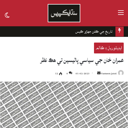
مينيو
tch
kin
چانهه جا باغ
ايڊيٽوريل ۽ ڪالم
عمران خان جي سياسي پاليسين تي هڪ نظر
12
0
01-02-2023
Send
Yameen Jatoi
an
email