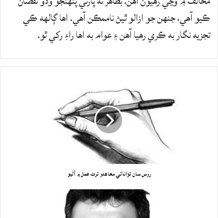
مخالف ۾ وڃي رهيون آهن. بظاهر ته پارٽي پنهنجو وڏو نقصان
ڪيو آهي، جنهن جو ازالو ٿيڻ ناممڪن آهي. اها ڳالهه ڪي
تجزيه نگار به ڪري رهيا آهن ۽ عوام به اها راءِ رکي ٿو.
روس سان توانائي معاهدو ترت عمل ۾ آڻيو