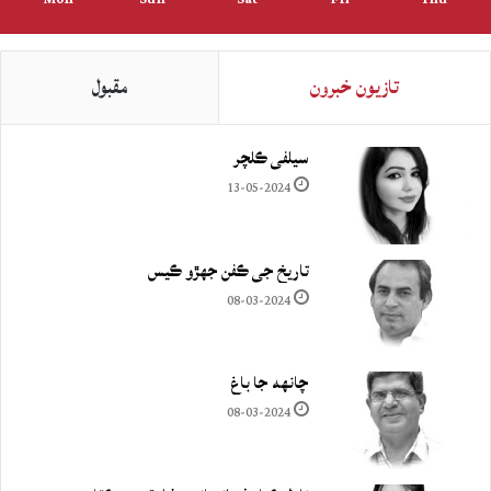
تازيون خبرون
مقبول
سيلفي ڪلچر
13-05-2024
تاريخ جي ڪفن جھڙو ڪيس
08-03-2024
چانهه جا باغ
08-03-2024