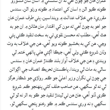
عمران خان جو چوڻ آهي ته ان سلسلي ۾ اسان سان مشورو
ڪونه ڪيو اٿن ۽ اسان کي اعتماد ۾ ڪونه ورتو اٿن. سندس
مقرريءَ جي خلاف عدالت ۾ وينداسين. ٻئي طرف عمران خان
جو اهو به چوڻ آهي ته مون کي اقتدار مان هٽائڻ ۾ ان جو به
هٿ آهي. مطلب ته محسن نقوي تي به سخت تنقيد ڪئي پئي
وڃي. هن کي به بخشيو ڪونه ويو آهي. هن جي خلاف به وٺ
وٺان شروع ڪئي وئي آهي. جيڪا اڳتي هلي پاڻهي ختم ٿي
ويندي ۽ هن جي خلاف آواز بلند ڪندڙ عمران خان ۽ سندس
ساٿي به ماٺ ٿي ويندا. پاڪستان تحريڪ انصاف جي اڳواڻن
جي چوڻ تي نگران وزير اعليٰ جو ڪم رولڙي جو شڪار هرگز
ٿي نه ٿو سگهي. هن صاحب حلف کڻي پنهنجو ڪم شروع
ڪري ڏنو آهي. هاڻ هن تي ٿيندڙ تنقيد جو ڪو به اثر نه ٿو ٿي
سگهي ۽ نه وري سندس ڪم ۾ ڪو رخنو پئجي سگهي ٿو.