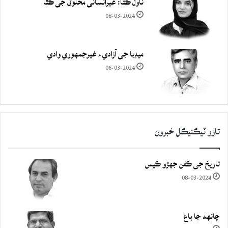
ناول ڪتا: غيرانساني مخلوق جي ڪٿا
08-03-2024
ميڊيا جي آزادي ۽ غيرجمھوري وادي
06-03-2024
تازو ٽيڪنيڪل خبرون
تاريخ جي ڪفن جھڙو ڪيس
08-03-2024
چانهه جا باغ