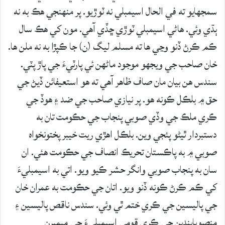
سمجهايو ته في الحال اسيمبلي نه ٽوڙيو. پر منهنجي هڪ به نه
ٻڌي وئي. هاڻي اسيمبلي ٽوڙي ڇڏي آهي. مون کي هڪ سال
ڪم ڪرڻ ڏنو وڃي ها ته مسلم ليگ (ن) جا ڪپڙا به نه ملن ها.
خان صاحب جي ويجهو موجود ماڻهن ئي پارٽيءَ جي پاڙ پٽي.
سندس هن بيان مان صاف ظاهر آهي ته هو استعيفائن ڏيڻ جي
حق ۾ بلڪل ڪونه هو. پر نيازي صاحب جي ضد ۽ هوڏ جي
ڪري ملڪ جي وڏي صوبي پنجاب جي حڪومت تان به
دستبردار ٿيڻو پئجي وين. بلڪل اهڙي ريت خيبر پختونخواه
صوبي ۾ به پاڪستان تحريڪ انصاف جي حڪومت هئي. ان
سان به پنجاب صوبي وانگر حشر ڪيو ويو. اتي به اسيمبليءَ
کي ڪم ڪرڻ ڪونه ڏنو ويو. اتان جي حڪومت به عمران خان
جي پاليسين جي ڪري ختم ٿي وئي. سندس ناقص پاليسين ۽
منصوبابندين جي ڪري قومي اسيمبليءَ جي ميمبرن