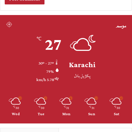
موسم
27
℃
Karachi
30º - 27º
79%
پکڙيل بادل
5.78 km/h
30
30
31
31
30
℃
℃
℃
℃
℃
Wed
Tue
Mon
Sun
Sat