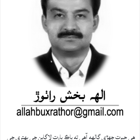
هي حيرت جهڙي ڳالهه آهي ته پاڪ ڀارت لاڳاپن جي بهتري جي