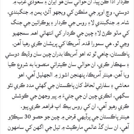
ڪردار ادا ڪن پيا. ان حوالي سان هو ايران ۽ سعودي عرب ۾
دوستي، وچ اوڀر جي ملڪن کي ويجهو آڻڻ، يمن ۾ جنگبندي،
شام ۾ جنگبندي لاءِ روس جي ڪردار ۽ يوڪرائين جي جنگ
کي ماٺو ڪرڻ لاءِ چين جي ڪردار کي انتهائي اهم سمجهيو
وڃي ٿو. هي سمورا قدم آمريڪا کي پريشان ڪري رهيا آهن.
پاڪستان، چاهي ٿو ته اهو آمريڪا بدران چين سان وڌيڪ دوستي
۽ سهڪار ڪري، ان حوالي سان ڪيترائي منصوبا به شروع ڪيا
ويا آهن. هينئر آمريڪا، پنهنجن اشوز ۾ الجهليل آهي، اهو
معاشي ۽ سفارتي لحاظ کان پاڪستان جي گهڻي مدد ڪري نٿو
سگهي، انڪري چين ان جي جتيءَ ۾ پير وجهڻ جي ڪوشش
ڪري رهيو آهي، ان کي روس بيڪ اپ فراهم ڪري پيو.
هينئر پاڪستان جي پرڏيهي قرض ۾ چين جو حصو 30 سيڪڙو
آهي، ان سان گڏ عالمي مارڪيٽ ۾ تيل جي اگهن کي سامهون