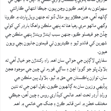
سهولتون به فراهم ڪيون وڃن پيون، جيڪا انتهائي ڪارائتي
ڳالهه آهي. هنن هڪڙو ٻيو مثال ڏنو ته جنهن ويل ڀارت ۾ ڪرونا
وگهي ماڻهو مري رهيا هئا ته ٻنهي ملڪن واهگا بارڊر کي کولي
ڇڏڻ جو فيصلو ڪيو، جنهن سبب ايندڙ ويندڙ ٻنهي ملڪن جي
شهرين کي فائدو ٿيو ۽ ڪيتريون ئي قيمتون جانيون بچي ويون
هيون.
سفارتي لاڳاپن جي حوالي سان اهم راءِ رکندڙن جو خيال آهي ته
بلاول ڀٽو جو گووا اچڻ ۽ ساڳي فورم تي چين جي موجود هجڻ
سان، توازن پاڪستان جي حق ۾ ٿيو. بلاول ٻين ملڪن جي
پرڏيهي وزيرن سان به ڳالهيون ڪيون. بقول انهن جي ته نئين
ورلڊ آرڊر تحت اهم عالمي کيڏاري روس ۽ چين آهن، جيڪي
مختلف خطن ۾ امن قائم ڪرڻ ۽ جنگ جي خاتمي ۾ اهم