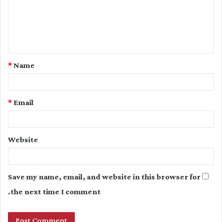
m
e
n
t
*
Name
*
*
Email
Website
Save my name, email, and website in this browser for
the next time I comment.