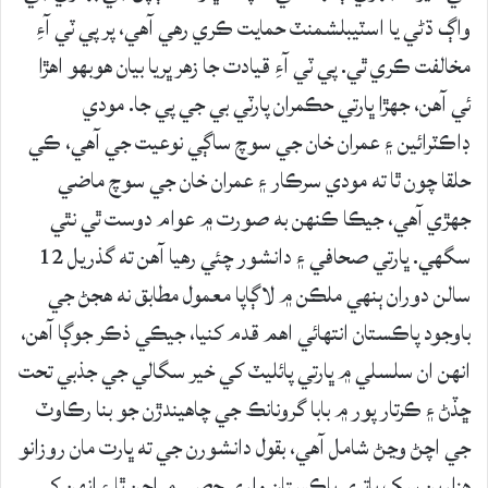
واڳ ڌڻي يا اسٽيبلشمنٽ حمايت ڪري رهي آهي، پر پي ٽي آءِ
مخالفت ڪري ٿي. پي ٽي آءِ قيادت جا زهر ڀريا بيان هوبهو اهڙا
ئي آهن، جهڙا ڀارتي حڪمران پارٽي بي جي پي جا. مودي
ڊاڪٽرائين ۽ عمران خان جي سوچ ساڳي نوعيت جي آهي، ڪي
حلقا چون ٿا ته مودي سرڪار ۽ عمران خان جي سوچ ماضي
جهڙي آهي، جيڪا ڪنهن به صورت ۾ عوام دوست ٿي نٿي
سگهي. ڀارتي صحافي ۽ دانشور چئي رهيا آهن ته گذريل 12
سالن دوران ٻنهي ملڪن ۾ لاڳاپا معمول مطابق نه هجڻ جي
باوجود پاڪستان انتهائي اهم قدم کنيا، جيڪي ذڪر جوڳا آهن،
انهن ان سلسلي ۾ ڀارتي پائليٽ کي خير سگالي جي جذبي تحت
ڇڏڻ ۽ ڪرتار پور ۾ بابا گرونانڪ جي چاهيندڙن جو بنا رڪاوٽ
جي اچڻ وڃڻ شامل آهي، بقول دانشورن جي ته ڀارت مان روزانو
هزارين سک ياتري پاڪستان واري حصي ۾ اچن ٿا ۽ انهن کي