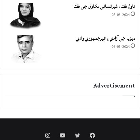
ناول ڪتا: غيرانساني مخلوق جي ڪٿا
08-03-2024
ميڊيا جي آزادي ۽ غيرجمھوري وادي
06-03-2024
Advertisement
Instagram
YouTube
Twitter
Facebook