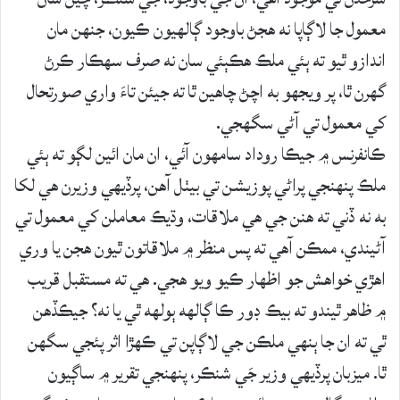
معمول جا لاڳاپا نه هجڻ باوجود ڳالهيون ڪيون، جنهن مان
اندازو ٿيو ته ٻئي ملڪ هڪٻئي سان نه صرف سهڪار ڪرڻ
گهرن ٿا، پر ويجهو به اچڻ چاهين ٿا ته جيئن تاءَ واري صورتحال
کي معمول تي آڻي سگهجي.
ڪانفرنس ۾ جيڪا روداد سامهون آئي، ان مان ائين لڳو ته ٻئي
ملڪ پنهنجي پراڻي پوزيشن تي بيٺل آهن، پرڏيهي وزيرن هي لکا
به نه ڏني ته هنن جي هي ملاقات، وڌيڪ معاملن کي معمول تي
آڻيندي، ممڪن آهي ته پس منظر ۾ ملاقاتون ٿيون هجن يا وري
اهڙي خواهش جو اظهار ڪيو ويو هجي. هي ته مستقبل قريب
۾ ظاهر ٿيندو ته بيڪ ڊور ڪا ڳالهه ٻولهه ٿي يا نه؟ جيڪڏهن
ٿي ته ان جا ٻنهي ملڪن جي لاڳاپن تي ڪهڙا اثر پئجي سگهن
ٿا. ميزبان پرڏيهي وزير جَي شنڪر، پنهنجي تقرير ۾ ساڳيون