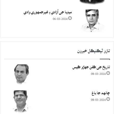
ميڊيا جي آزادي ۽ غيرجمھوري وادي
06-03-2024
تازو ٽيڪنيڪل خبرون
تاريخ جي ڪفن جھڙو ڪيس
08-03-2024
چانهه جا باغ
08-03-2024