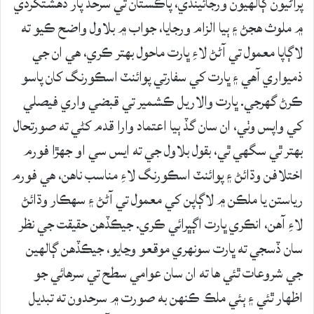
پراڻيون ڳالهيون ورجائيندي، پاڪستان تي سرحد پار دهشتگردي
۾ ملوث هجڻ ۽ ٻيا الزام ورجايا، جواب ۾ بلاول واضح ڪيو ته
لاڳاپا معمول تي آڻڻ لاءِ ڀارت ماحول بهتر ڪري، هي ان جي
ذميواري آهي ۽ ڀارت کي سفارتي پوائنٽ اسڪورنگ کان پاسو
ڪرڻ گهرجي. ڀارت والاريل ڪشمير تي قبضي واري فيصلي
کي واپس وٺي، ان سان گڏ ٻيا اعتماد وارا قدم کڻي ته صورتحال
بهتر ٿي سگهي ٿي، بقول بلاول جي ته ايس سي او جهڙا فورم
اختلافن وڌائڻ ۽ پوائنٽ اسڪورنگ لاءِ مناسب ناهن، هي فورم
رياستن يا ملڪن ۾ لاڳاپن کي معمول تي آڻڻ ۽ سهڪار وڌائڻ
لاءِ آهن، انڪري ڀارت اڳڀرائي ڪري. جيڪڏهن حقيقت جي نظر
سان ڏسجي ته ڀارت سونهري موقعو وڃايو، جيڪڏهن ڳالهين
جي شروعات ٿئي ها ته ان سان عوامي سطح تي سرهائي جو
اظهار ٿئي ۽ ٻئي ملڪ ڪنهن به صورت ۾ سرحدون ته تبديل