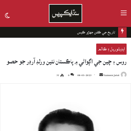
مينيو
tch
kin
چانهه جا باغ
ايڊيٽوريل ۽ ڪالم
روس ۽ چين جي اڳواڻي ۾ پاڪستان نئين ورلڊ آرڊر جو حصو
31
0
08-05-2023
Send
Yameen Jatoi
an
email