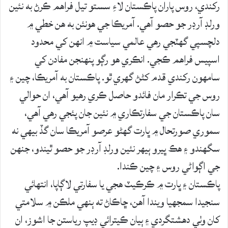
رکندي، روس پاران پاڪستان لاءِ سستو تيل فراهم ڪرڻ به نئين
ورلڊ آرڊر جو حصو آهي. آمريڪا جي هونئن به هن خطي ۾
دلچسپي گهٽجي رهي عالمي سياست ۾ انهن کي محدود
اسپيس فراهم ڪجي. انڪري هو رڳو پنهنجن مفادن کي
سامهون رکندي قدم کڻڻ گهري ٿو. پاڪستان به آمريڪا، چين ۽
روس جي تڪرار مان فائدو حاصل ڪري رهيو آهي، ان حوالي
سان پاڪستان جي سفارتڪاري ۾ نئين جان پئجي رهي آهي،
سموري صورتحال ۾ ڀارت گهڻو عرصو آمريڪا سان گڏ بيهي نه
سگهندو ۽ هڪ ڀيرو ٻيهر نئين ورلڊ آرڊر جو حصو ٿيندو، جنهن
جي اڳواڻي روس ۽ چين ڪندا.
پاڪستان ۽ ڀارت ۾ ڪرڪيٽ هجي يا سفارتي لاڳاپا، انتهائي
سنجيدا سمجهيا ويندا آهن، ڇاڪاڻ ته ٻنهي ملڪن ۾ سلامتي
کان وٺي دهشتگردي ۽ ٻيان ڪيترائي ڊيپ رياستن جا اشوز، ان