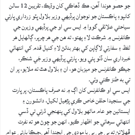
جو حصو هوندا آهن. هڪ ڏهاڪي کان وڌيڪ، تقريبن 12 سالن
کانپوءِ پاڪستان جو نوجوان پرڏيهي وزير بلاول ڀٽو زرداري ڀارتي
سياحتي علائقي گووا ۾ ايس سي او جي پرڏيهي وزيرن جي
ڪانفرنس ۾ شرڪت لاءِ پهتو، ته هن جي هر چرپر، ڳالهايل هر
لفظ ۽ سفارتي لاڳاپن کي بهتر بنائڻ لاءِ کنيل قدم کي انتهائي
خبرداري سان ڏٺو پئي ويو. ڀارتي پرڏيهي وزير جَي شنڪر،
جيڪو ڪانفرنس جو ميزبان هو، ان ۽ بلاول هٿ ته ملايو، پر ان
تي به طنز ڪئي وئي.
ايس سي او ڪانفرنس کان اڳ ۾ نه صرف پاڪستان، پر ڀارت
جي سنجيدا حلقن خاص ڪري پڙهيل لکيل، دانشورن ۽
ايستائين جو عام ماڻهو بلاول کي پنهنجي ڌرتي تي ڏسي
انتهائي سرهائي جو اظهار ڪيو. انهن جو چوڻ هو ته نفرت
ڦهلائڻ ته بي جي پي يا مودي جي ايجنڊا آهي،جيڪا ڀارتي عوام