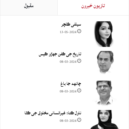
تازيون خبرون
مقبول
سيلفي ڪلچر
13-05-2024
تاريخ جي ڪفن جھڙو ڪيس
08-03-2024
چانهه جا باغ
08-03-2024
ناول ڪتا: غيرانساني مخلوق جي ڪٿا
08-03-2024