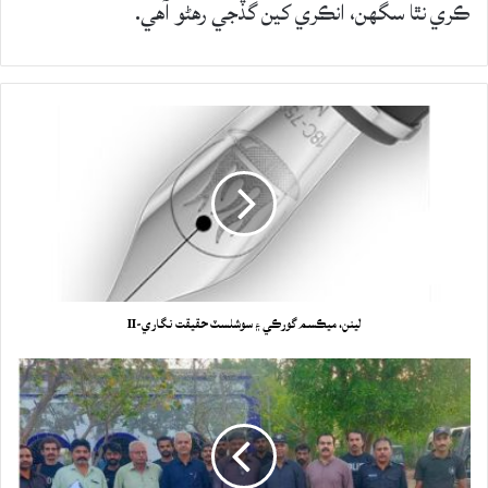
ڪري نٿا سگهن، انڪري کين گڏجي رهڻو آهي.
لينن، ميڪسم گورڪي ۽ سوشلسٽ حقيقت نگاري-II