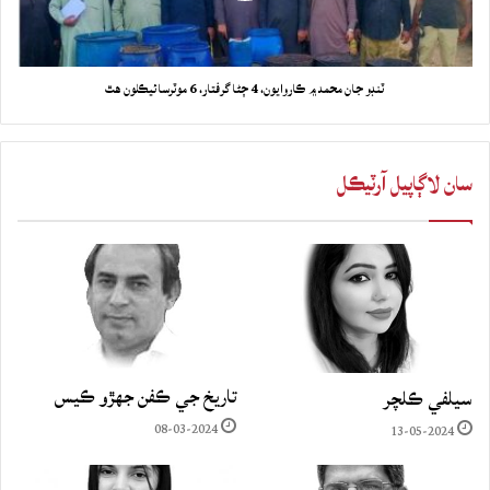
ٽنڊو جان محمد ۾ ڪاروايون، 4 ڄڻا گرفتار، 6 موٽرسائيڪلون هٿ
سان لاڳاپيل آرٽيڪل
تاريخ جي ڪفن جھڙو ڪيس
سيلفي ڪلچر
08-03-2024
13-05-2024