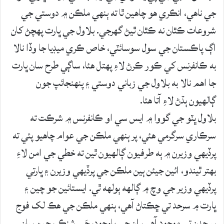
جي ناهي، انڪري هو چاهين ٿا ته ٻنهي ملڪن ۾ دوستي جي
شروعات ڪٿان نه ڪٿان ٿيڻ گهرجي. بلاول جي ڀارت پهچڻ کان
اڳ پاڪستان جي سول سوسائٽي، خاص ڪري ميڊيا جا وڏا نالا
به ڪانفرنس کي ڪور ڪرڻ لاءِ پهتل هئا، ساڳي طرح سان ڀارت
جا اهم نالا به بلاول جي زباني دوستي ۽ پنهنجائپ جون
ڳالهيون ٻڌڻ لاءِ آتا هئا.
بلاول ڀٽو جي گووا ۾ ايس سي او ڪانفرنس ۾ شرڪت ته
سرڪاري سرگرمي هئي، پر ٻنهي ملڪن جي عوام چاهيو پئي ته
پرڏيهي وزيرن ۾ ٻه طرفيون ڳالهيون ٿين ته خطي جي امن لاءِ
بهتر ٿيندو، ائين جيئن ٻين ملڪن جي پرڏيهي وزيرن ۽ ڀارتي
پرڏيهي وزير جي وچ ۾ ڳالهه ٻولهه ٿي. ايستائين جو چين ۽
ڀارت ۾ سرحد تي ڇڪتاڻ آهي، ٻنهي ملڪن جي هڪ لک فوج
سرحدن تي موجود آهي، ان جي باوجود، جَي شنڪر، چين سان