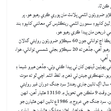
ڪن ٿا.
ئين جاپان پنهنجي بجلي جون 30 سيڪڙو ضرورتون ائٽمي پلانٽ مان پوري ڪري رهيو هو. پر
ڻ کانپوءِ سمورن ائٽمي ريئڪٽرس کي معائني کانپوءِ بند
ماحولياتي گدلاڻ جو ذميوار سڀ کان وڏو ملڪ آمريڪا اڄ توانائي جون 60 سيڪڙو ضرورتون روايتي گدلاڻ
واري ٻارڻ (تيل ۽ ڪوئلي) گدلاڻ مان حاصل ڪري رهيو آهي. جڏهن ته 20 سيڪڙو بجلي شمسي توانائي، هوا،
ي ۾ بدظني پهرئين ڏينهن کان ئي پيدا ڪئي وئي، جڏهن هيرو شيما ۽
آگسٽ تي ائٽم بم ڪريو. تنهنڪري جيئن ئي ذهن ۾ لفظ ائٽم اچي ٿو ته موت
جي ڇٽي جو تصور اچي وڃي. هن تصور کي 45 سال اڳ تائين جاري رهندڙ سرد جنگ دوران غير روايتي
هٿيارن جي بي لغام ڊوڙ وڌيڪ پختو ڪري ڇڏيو. هن وقت 9 ملڪن جي تحويل ۾ 13150 هٿيار آهن، انهن
مان 90 سيڪڙو هٿيارن جا مالڪ آمريڪا ۽ روس آهن. سرد جنگ جي عروج ۾ 1986ع تائين انهن هٿيارن جو
انساني بدظني ۽ غلبي جي خواهش اهڙن مهانگن هٿيارن جي تياري،