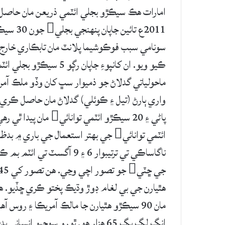
امارات هڪ سيڪڙو بجلي ائٽمي ذريعن مان حاصل 
2011ع تا
سونامي سبب فوڪوشيما پلانٽ مان تابڪاري خارج ٿي
ڪيو ويو. ان کانپوءِ جاپان رڳو 5 سيڪڙو بجلي ائٽمي ذريعن مان پيدا ڪري رهيو هو.
پاڻي ۽ 20 سيڪڙو ائٽمي توانائي مان پيدا ٿي رهي آهي.
ائٽمي توانائي جي بهتر استعمال جي بار
ناگاساڪي تي ترتيبوار 6 ۽ 9 
انگ لڳ ڀڳ 65 هزار هو. ٿورو سوچيو 