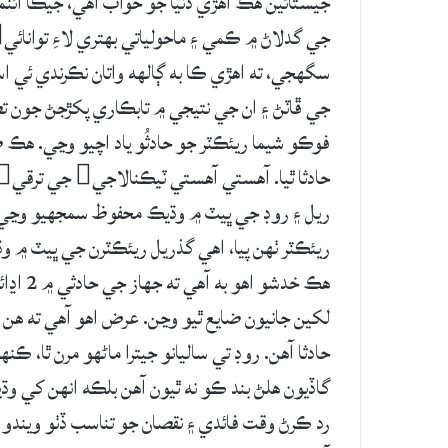
فوڪو شيما ريئڪٽر جو حادثُو ياد اچيو وڃي. هڪ
ريئڪٽر ٺهن پيا، اهي گذريل ريئڪٽرن جي ڀيٽ ۾ 
هڪ خدشو
لکين جانيون ضايع ٿيو وڃن. عرض اهو آهي ته هن 
حادثا آهن. روڊ تي ساليانو جيترا ماڻهو مرن ٿا، ڪ
رد ڪرڻ وقت فائدي ۽ نقصان جو تناسب ڏٺو ويندو