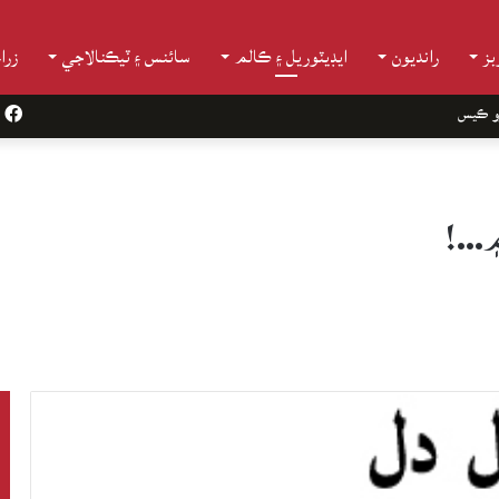
ز
رانديون
ايڊيٽوريل ۽ ڪالم
سائنس ۽ ٽيڪنالاجي
زرا
و ڪيس
k
۾…!