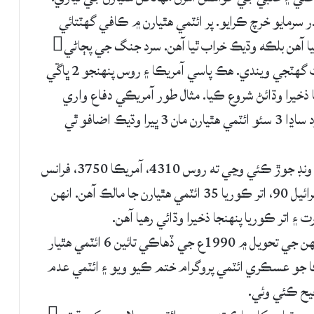
 سرمايو خرچ ڪرايو. پر ائٽمي هٿيارن ۾ ڪافي گهٽتائي
کانپوءِ دنيا جا بنيادي مسئلا جيئن جو تيئن به نه رهيا آهن بلڪه وڌيڪ خراب ٿيا آهن. سرد جنگ جي پڄاڻي
کانپوءِ اميد هئي ته هاڻي ائٽمي هٿيارن جي ضرورت گهٽجي ويندي. هڪ پاسي آمريڪا ۽ روس پنهنجو 2 ڀاڱي
 ذخيرا وڌائڻ شروع ڪيا. مثال طور آمريڪي دفاع واري
کاتي جو اندازو آهي ته 2030ع تائين چين ۾ موجود ساڍا 3 سئو ائٽمي هٿيارن مان 3 ڀيرا وڌيڪ اضافو ٿي
هن وقت جيڪڏهن دنيا ۾ موجود ائٽمي ذخيري جي ونڊ جوڙ ڪئي وڃي ته روس 4310، آمريڪا 3750، فرانس
290، برطانيا 195، پاڪستان 160، ڀارت 150، اسرائيل 90، اتر ڪوريا 35 ائٽمي هٿيارن جا مالڪ آهن. انهن
هيستائين واحد مثبت مثال ڏکڻ آفريڪا جو آهي جنهن جي تحويل ۾ 1990ع جي ڏهاڪي تائين 6 ائٽمي هٿيار
يڪا جو عسڪري ائٽمي پروگرام ختم ڪيو ويو ۽ ائٽمي عدم
يح ڪئي وئي.