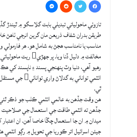
Messenger
Reddit
Twitter
Facebook
رهيو آهي، دنيا وٽ پنهنجي پسند ۽ ناپسند کي هڪ ه
ائٽمي توانائي به
ٿي.
جڏهن ته ائٽمي طاقت جي استعمال جي صلاحيت فقط
ميدان ۾ ان جا استعمال چڱا خاصا آهن. ان اعتبار کان ڏٺو وڃ