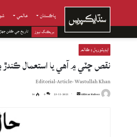
پاڪستان
عالمي
شوب
تاريخ جي ڪفن جھڙ
بريڪنگ نيوز
ايڊيٽوريل ۽ ڪالم
نقص ڇٽي ۾ آهي يا استعمال ڪندڙ 
Editorial-Article- Wastullah Khan
Send
16
0
23-11-2021
Akhtar Hafeez
an
email