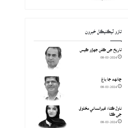
تازو ٽيڪنيڪل خبرون
تاريخ جي ڪفن جھڙو ڪيس
08-03-2024
چانهه جا باغ
08-03-2024
ناول ڪتا: غيرانساني مخلوق
جي ڪٿا
08-03-2024