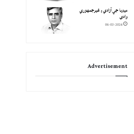
ميڊيا جي آزادي ۽ غيرجمھوري
وادي
06-03-2024
Advertisement