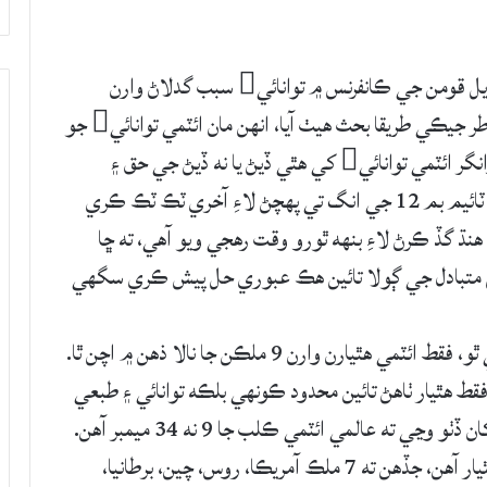
تازوئي ماحولياتي تبديلي بابت گلاسگو ۾ ٿيندڙ گڏيل قومن جي ڪانفرنس ۾ توانائي سبب گدلاڻ وارن
طريقن بدران شفاف ذريعن مان گرين انرجي ٺاهڻ خاطر جيڪي طريقا بحث هيٺ آيا، انهن مان ائٽمي توانائي جو
مناسب يا نامناسب هجڻ به شامل هو. هر فارمولي وانگر ائٽمي توانائي کي هٿي ڏيڻ يا نه ڏيڻ جي حق ۽
مخالفت ۾ دليل ڏنا ويا. پر جهڙي ريت ماحولياتي ٽائيم بم 12 جي انگ تي پهچڻ لاءِ آخري ٽڪ ٽڪ ڪري
نڌ گڏ ڪرڻ لاءِ بنهه ٿورو وقت رهجي ويو آهي، ته ڇا
 گدلاڻ واري توانائي جي مستقل متبادل جي ڳولا تائين هڪ عبوري حل پيش ڪري سگهي
هن وقت جڏهن به عالمي ائٽمي ڪلب جو ذڪر ٿئي ٿو، فقط ائٽمي هٿيارن وارن 9 ملڪن جا نالا ذهن ۾ اچن ٿا.
 هٿيار ٺاهڻ تائين محدود ڪونهي بلڪه توانائي ۽ طبعي
ي ته عالمي ائٽمي ڪلب جا 9 نه 34 ميمبر آهن.
جيئن اسرائيل اتر ڪوريا جي تحويل ۾ رڳو ائٽمي هٿيار آهن، جڏهن ته 7 ملڪ آمريڪا، روس، چين، برطانيا،