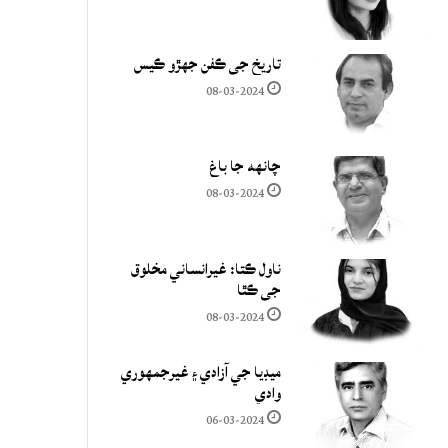
تاريخ جي ڪفن جھڙو ڪيس
08-03-2024
چانهه جا باغ
08-03-2024
ناول ڪتا: غيرانساني مخلوق
جي ڪٿا
08-03-2024
ميڊيا جي آزادي ۽ غيرجمھوري
وادي
06-03-2024