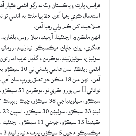
فرانس، ڀارت ۽ پاڪستان وٽ نه رڳو ائٽمي هٿيار آ
استعمال ڪري رهيا آهن. 25 ٻ
صلاحيت کان ڪم وٺي رهيا آهن.
انهن ملڪن ۾ ارجنٽينا، آرمينيا، بيلا روس، بلغاريا،
هنگري، ايران، جاپان، ميڪسيڪو، نيدرلينڊ، رومانيا
سوئيڊن، سوئيزرلينڊ، يوڪرين ۽ گڏيل عرب اماراتون