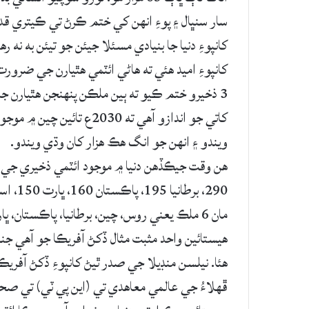
سار سنڀال ۽ پوءِ انهن کي ختم ڪرڻ تي ڪيتري قدر
3 ذخيرو ختم ڪيو ته ٻين ملڪن پنهنجن هٿيارن جا
ويندو ۽ انهن جو انگ هڪ هزار کان وڌي ويندو.
مان 6 ملڪ يعني روس، چين، برطانيا، پاڪستان، ڀارت ۽ اتر ڪوريا پنهنجا ذخيرا وڌائي رهيا آهن.
هئا. نيلسن منڊيلا جي صدر ٿيڻ کانپوءِ ڏکڻ آفر
ڦهلاءُ جي عالمي معاهدي تي (اين پي ٽي) تي صح