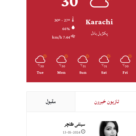
30
Karachi
30º - 27º
66%
پکڙيل بادل
7.44 km/h
30
30
31
31
30
℃
℃
℃
℃
℃
Tue
Mon
Sun
Sat
Fri
تازيون خبرون
مقبول
سيلفي ڪلچر
13-05-2024