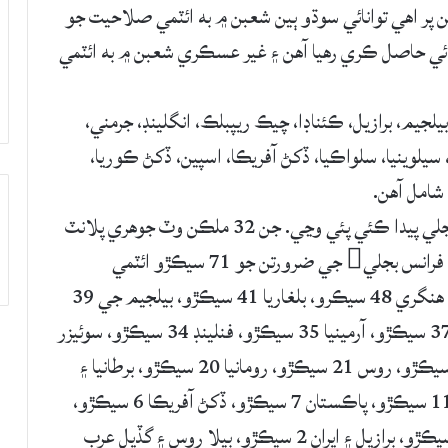
هن پر اهي توانائي سوڌو ٻين شعبن ۾ به ائٽمي صلاحيت جو
يا ملڪ به ائٽمي توانائي حاصل ڪري رهيا آهن ۽ غير عسڪري شعبن ۾ به ائٽمي
 بيلجيم، برازيل، ڪئناڊا، چيڪ ريپبلڪ، انگلينڊ، جرمني،
، سيلوينيا، سلواڪيا، ڏکڻ آفريڪا، اسپين، ڏکڻ ڪوريا،
 شامل آهن.
ائٽمي ريئڪٽر سان عالمي پئماني تي 10 سيڪڙو بجلي پيدا ڪئي پئي وڃي. جن 32 ملڪن وٽ جوهري پلانٽ
آهن، انهن مان 18 ملڪن جو تعلق يورپ سان آهي. فرانس بجلي جي ضرورتن جو 71 سيڪڙو ائٽمي
توانائي مان پورو ڪري ٿو. يوڪرين 51 سيڪڙو، هنگري 48 سيڪرو، بلغاريا 41 سيڪڙو، بيلجيم جي 39
سيڪڙو، سيلوينيا جي 38 سيڪڙو، چيڪ ريپبلڪ 37 سيڪڙو، آرمينيا 35 سيڪڙو، فنلينڊ 34 سيڪڙو، سوئيزر
لينڊ 33 سيڪڙو، سوئيڊن 30 سيڪڙو، اسپين 22 سيڪڙو، روس 21 سيڪڙو، رومانيا 20 سيڪڙو، برطانيا ۽
ڪينيڊآ 15 سيڪڙو، جرمني 11 سيڪڙو، ارجنٽينا 11 سيڪڙو، پاڪستان 7 سيڪڙو، ڏکڻ آفريڪا 6 سيڪڙو،
ميڪسيڪو ۽ چين 5 سيڪڙو، ڀارت ۽ نيدر لينڊ 3 سيڪڙو، برازيل ۽ ايران 2 سيڪڙو، بيلا روس ۽ گڏيل عرب