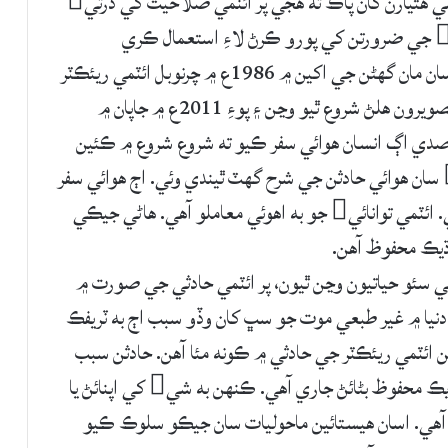
جيستائين هڪ اهڙي دنيا جو خواب آهي، جيڪا ائٽمي هٿيارن کان پاڪ ته هجي پر ائٽمي صلاحيت کي ڌرتي
جي گدلاڻ ۾ ڪمي ۽ ماحولياتي بهتري لاءِ توانائي جي ضرورتن کي پورو ڪرڻ لاءِ استعمال ڪري
سگهجي، ته اهڙي ڪا به ڳالهه واتان نڪرندي ئي اسان مان گهڻن جي اکين ۾ 1986ع ۾ چرنوبل ائٽمي ريئڪٽر
جي ڦاٽڻ ۽ ان جي نتيجي ۾ تابڪاري پکڙجڻ جون تصويرون هلڻ شروع ٿيو وڃن ۽ پوءِ 2011ع ۾ جاپان ۾
 صدي اڳ انسان هوائي سفر ڪيو ته شروع شروع ۾ ڪئين
حادثا ٿيا. آهستي آهستي ٽيڪنالاجي جي ترقي سان هوائي حادثن جي شرح گهٽ ٿيندي وئي. اڄ هوائي سفر
ريل ۽ روڊ جي ڀيٽ ۾ وڌيڪ محفوظ سمجهيو وڃي. ائٽمي توانائي جو به اهوئي معاملو آهي. هاڻي جيڪي
وڌيڪ محفوظ آهن.
 اهو به آهي ته جهاز جي حادثي ۾ 2 اڍائي سئو حياتيون وڃن ٿيون، پر ائٽمي حادثي جي صورت ۾
دنيا ۾ غير طبعي موت جو سڀ کان وڏو سبب اڄ به ٽريفڪ
نهن ائٽمي ريئڪٽر جي حادثي ۾ ڪونه مئا آهن. حادثن سبب
گاڏيون هلڻ بند ڪو نه ٿيون آهن بلڪه انهن کي وڌيڪ محفوظ بڻائڻ جاري آهي. ڪنهن به شي کي اپنائڻ يا
 آهي. اسان هيستائين ماحوليات سان جيڪو سلوڪ ڪيو