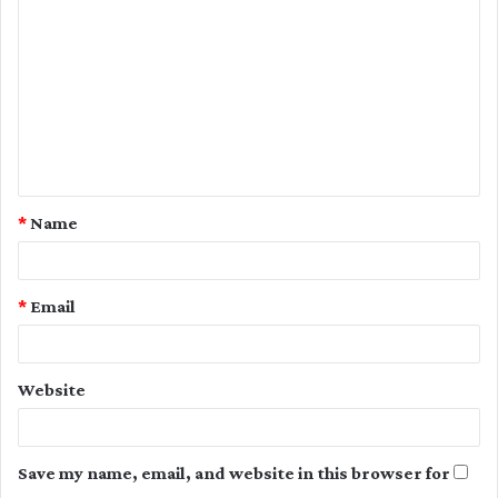
o
m
m
e
n
t
*
Name
*
*
Email
Website
Save my name, email, and website in this browser for