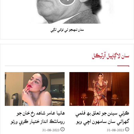
متان تنھنجو ئي توکي لڳي
سان لاڳاپيل آرٽيڪل
ڪرتي سينن جو تعلق بھ فلمي
هانيا عامر شاهه رخ خان جو
گهراڻي سان سامهون اچي ويو
رومانٽڪ انداز ختيار ڪري ورتو
31-08-2023
31-08-2023