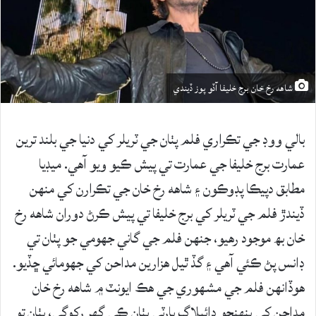
شاهه رخ خان برج خليفا آڏو پوز ڏيندي
بالي ووڊ جي تڪراري فلم پٺان جي ٽريلر کي دنيا جي بلند ترين
عمارت برج خليفا جي عمارت تي پيش ڪيو ويو آهي. ميڊيا
مطابق دپيڪا پڊوڪون ۽ شاهه رخ خان جي تڪرارن کي منهن
ڏيندڙ فلم جي ٽريلر کي برج خليفا تي پيش ڪرڻ دوران شاهه رخ
خان بھ موجود رهيو، جنهن فلم جي گاني جهومي جو پٺان تي
ڊانس پڻ ڪئي آهي ۽ گڏ ٿيل هزارين مداحن کي جهومائي ڇڏيو.
هوڏانهن فلم جي مشهوري جي هڪ ايونٽ ۾ شاهه رخ خان
مداحن کي پنهنجو ڊائيلاگ پارٽي پٺان ڪي گهر رکوگي، پٺان تو