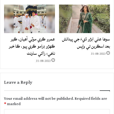
سوها علي ابڙو ڌيءَ جي پيدائش
عمرو ڪري موٽي آهيان، ڪير
بعد اسڪرين تي واپس
ڪهڙو ڊرامو ڪري پيو، ڪا خبر
ناهي: راکي ساونت
31-08-2023
31-08-2023
Leave a Reply
Your email address will not be published.
Required fields are
*
marked
C