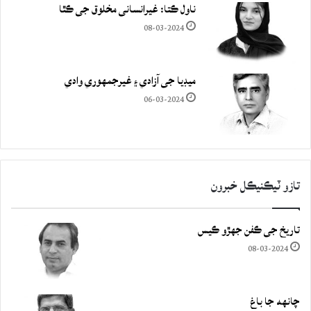
ناول ڪتا: غيرانساني مخلوق جي ڪٿا
08-03-2024
ميڊيا جي آزادي ۽ غيرجمھوري وادي
06-03-2024
تازو ٽيڪنيڪل خبرون
تاريخ جي ڪفن جھڙو ڪيس
08-03-2024
چانهه جا باغ