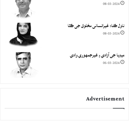
08-03-2024
ناول ڪتا: غيرانساني مخلوق جي ڪٿا
08-03-2024
ميڊيا جي آزادي ۽ غيرجمھوري وادي
06-03-2024
Advertisement