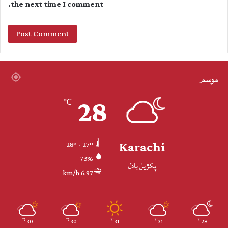
the next time I comment.
موسم
28
℃
Karachi
28º - 27º
73%
پکڙيل بادل
6.97 km/h
30
30
31
31
28
℃
℃
℃
℃
℃