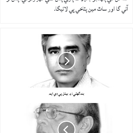
آئي گا اور ساٿ مين پٽاخي ڀي لائيگا.
بند گھٽيءَ ۾ بيٺل پي ڊي ايم