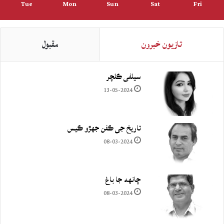
Tue
Mon
Sun
Sat
Fri
تازيون خبرون
مقبول
سيلفي ڪلچر
13-05-2024
تاريخ جي ڪفن جھڙو ڪيس
08-03-2024
چانهه جا باغ
08-03-2024