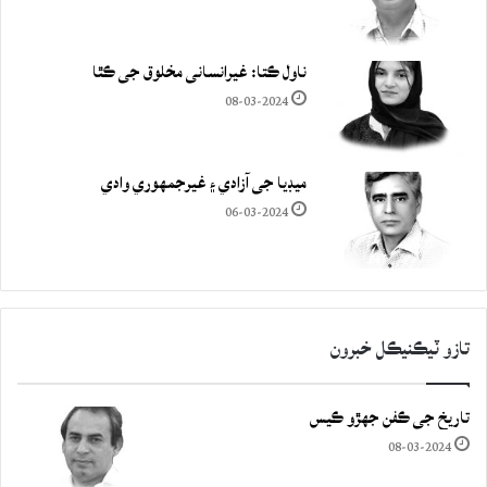
ناول ڪتا: غيرانساني مخلوق جي ڪٿا
08-03-2024
ميڊيا جي آزادي ۽ غيرجمھوري وادي
06-03-2024
تازو ٽيڪنيڪل خبرون
تاريخ جي ڪفن جھڙو ڪيس
08-03-2024