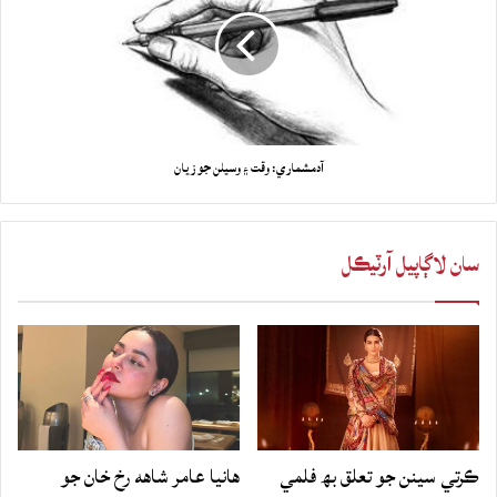
آدمشماري: وقت ۽ وسيلن جو زيان
سان لاڳاپيل آرٽيڪل
ڪرتي سينن جو تعلق بھ فلمي
هانيا عامر شاهه رخ خان جو