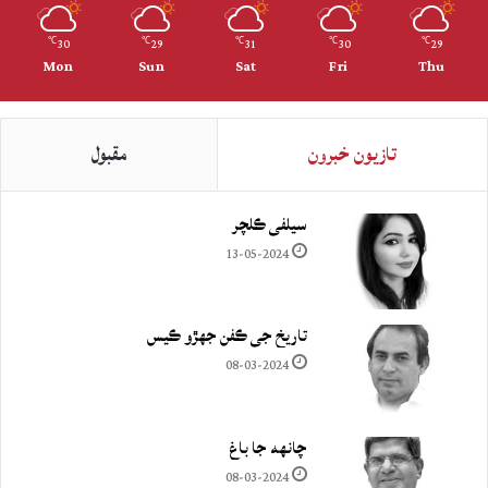
30
29
31
30
29
℃
℃
℃
℃
℃
Mon
Sun
Sat
Fri
Thu
تازيون خبرون
مقبول
سيلفي ڪلچر
13-05-2024
تاريخ جي ڪفن جھڙو ڪيس
08-03-2024
چانهه جا باغ
08-03-2024