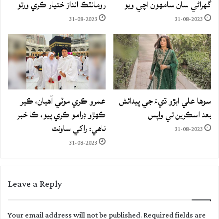
گهراڻي سان سامهون اچي ويو
رومانٽڪ انداز ختيار ڪري ورتو
31-08-2023
31-08-2023
سوها علي ابڙو ڌيءَ جي پيدائش
عمرو ڪري موٽي آهيان، ڪير
بعد اسڪرين تي واپس
ڪهڙو ڊرامو ڪري پيو، ڪا خبر
ناهي: راکي ساونت
31-08-2023
31-08-2023
Leave a Reply
Your email address will not be published.
Required fields are