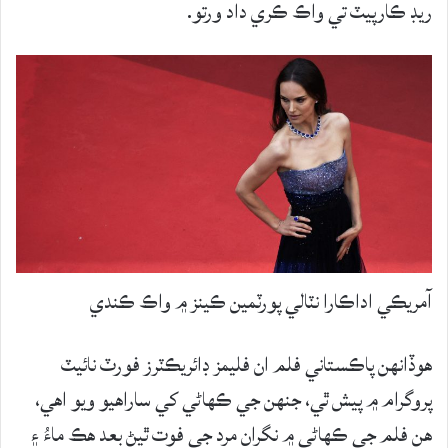
ريڊ ڪارپيٽ تي واڪ ڪري داد ورتو.
آمريڪي اداڪارا نٽالي پورٽمين ڪينز ۾ واڪ ڪندي
هوڏانهن پاڪستاني فلم ان فليمز ڊائريڪٽرز فورٽ نائيٽ
پروگرام ۾ پيش ٿي، جنهن جي ڪهاڻي کي ساراهيو ويو اهي،
هن فلم جي ڪهاڻي ۾ نگران مرد جي فوت ٿيڻ بعد هڪ ماءُ ۽