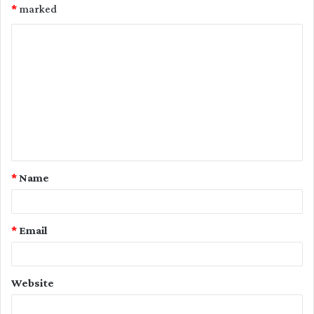
*
marked
C
o
m
m
e
n
t
*
Name
*
*
Email
Website