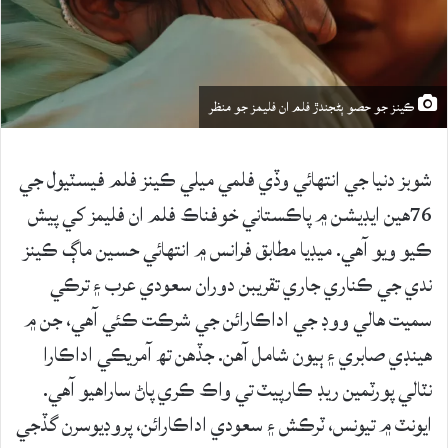
ڪينز جو حصو ٻڻجندڙ فلم ان فليمز جو منظر
شوبز دنيا جي انتهائي وڏي فلمي ميلي ڪينز فلم فيسٽيول جي
76هين ايڊيشن ۾ پاڪستاني خوفناڪ فلم ان فليمز کي پيش
ڪيو ويو آهي. ميڊيا مطابق فرانس ۾ انتهائي حسين ماڳ ڪينز
ندي جي ڪناري جاري تقريبن دوران سعودي عرب ۽ ترڪي
سميت هالي ووڊ جي اداڪارائن جي شرڪت ڪئي آهي، جن ۾
هينڊي صابري ۽ ٻيون شامل آهن. جڏهن تھ آمريڪي اداڪارا
نٽالي پورٽمين ريڊ ڪارپيٽ تي واڪ ڪري پاڻ ساراهيو آهي.
ايونٽ ۾ تيونس، ٽرڪش ۽ سعودي اداڪارائن، پروڊيوسرن گڏجي