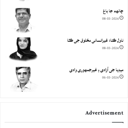
چانهه جا باغ
08-03-2024
ناول ڪتا: غيرانساني مخلوق جي ڪٿا
08-03-2024
ميڊيا جي آزادي ۽ غيرجمھوري وادي
06-03-2024
Advertisement