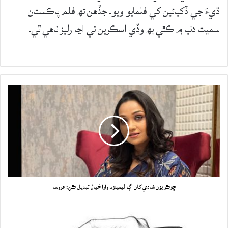
ڌيءَ جي ڏکيائين کي فلمايو ويو. جڏهن تھ فلم پاڪستان
سميت دنيا ۾ ڪٿي بھ وڏي اسڪرين تي اڃا رليز ناهي ٿي.
ڇوڪريون شادي کان اڳ فيمينزم وارا خيال تبديل ڪن: عروسا