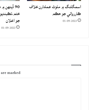
اسمگلنگ ۾ ملوث عملدارن خلاف
90 ڏينهن ۾
ڪارروائي جو حڪم
جو اعلان
01-09-2023
01-09-2023
s are marked
C
o
m
m