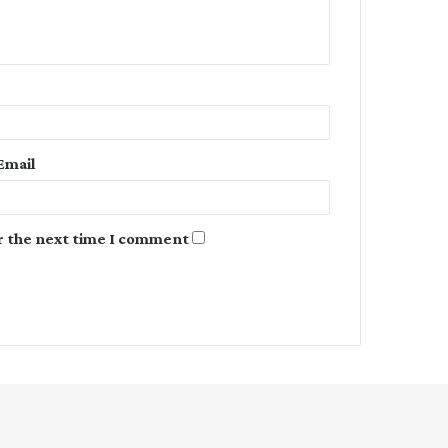
e
n
t
*
Email
r the next time I comment.