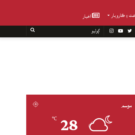
عت ۽ ڪاروبار
اخبار
Faceboo
Twitter
YouTube
Instagram
ڳوليو
موسم
28
℃