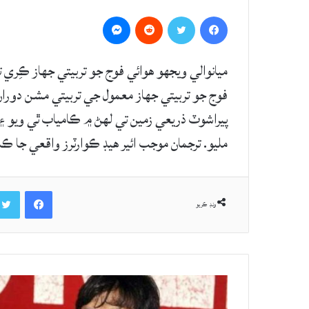
Messenger
Reddit
Twitter
Facebook
ميانوالي ويجھو هوائي فوج جو تربيتي جهاز ڪِري 
فوج جو تربيتي جهاز معمول جي تربيتي مشن دوران ڪِ
پيراشوٽ ذريعي زمين تي لهڻ ۾ ڪامياب ٿي ويو ۽
مليو. ترجمان موجب ائير هيڊ ڪوارٽرز واقعي جا ڪ
Facebook
ونڊ ڪريو