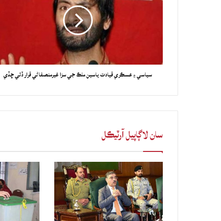
سياسي ۽ عسڪري قيادت ياسين ملڪ جي سزا غيرمنصفاڻي قرار ڏئي ڇڏي
سان لاڳاپيل آرٽيڪل