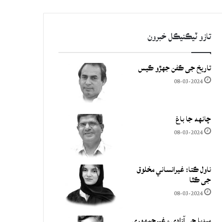
تازو ٽيڪنيڪل خبرون
تاريخ جي ڪفن جھڙو ڪيس
08-03-2024
چانهه جا باغ
08-03-2024
ناول ڪتا: غيرانساني مخلوق
جي ڪٿا
08-03-2024
ميڊيا جي آزادي ۽ غيرجمھوري