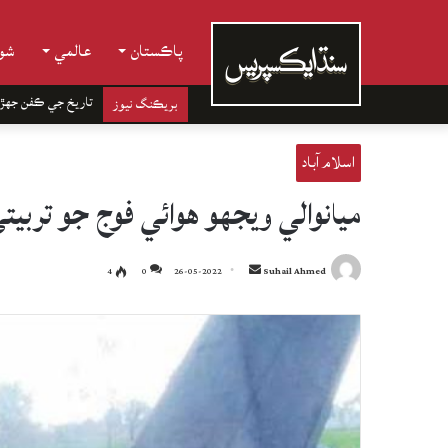
پاڪستان
عالمي
شوب
تاريخ جي ڪفن جھڙ
بريڪنگ نيوز
اسلام آباد
ميانوالي ويجھو هوائي فوج جو تربيت
Send
4
0
26-05-2022
Suhail Ahmed
an
email