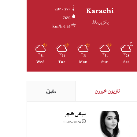
Karachi
28º - 27º
76%
پکڙيل بادل
6.24 km/h
31
31
31
31
28
℃
℃
℃
℃
℃
Wed
Tue
Mon
Sun
Sat
تازيون خبرون
مقبول
سيلفي ڪلچر
13-05-2024