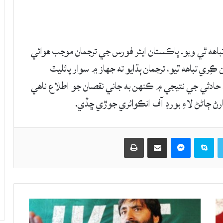
تباهه ٿي ويو. پاڪستان ايئر فورس جي ترجمان موجب هوائي
ري تباهه ٿيو، ترجمان ٻڌايو ته جهاز ۾ سوار پائليٽ
 حادثي جي نتيجي ۾ ڪنهن به جاني نقصان جو اطلاع ناهي
ارڻ ڄاڻڻ لاءِ بورڊ آف انڪوائري جوڙي ڇڏي.
Twitter
Skype
Messenger
حصيداري ڪريو اي ميل ذريعي
اپيو