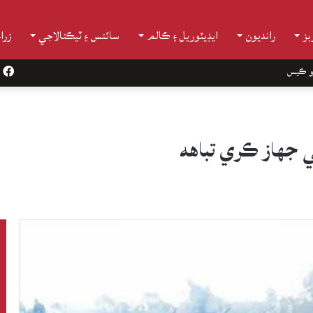
ز
رانديون
ايڊيٽوريل ۽ ڪالم
سائنس ۽ ٽيڪنالاجي
زرا
و ڪيس
k
ي جهاز ڪري تباهه