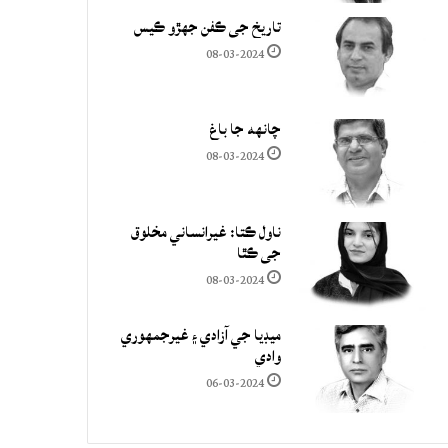
تاريخ جي ڪفن جھڙو ڪيس
08-03-2024
چانهه جا باغ
08-03-2024
ناول ڪتا: غيرانساني مخلوق
جي ڪٿا
08-03-2024
ميڊيا جي آزادي ۽ غيرجمھوري
وادي
06-03-2024