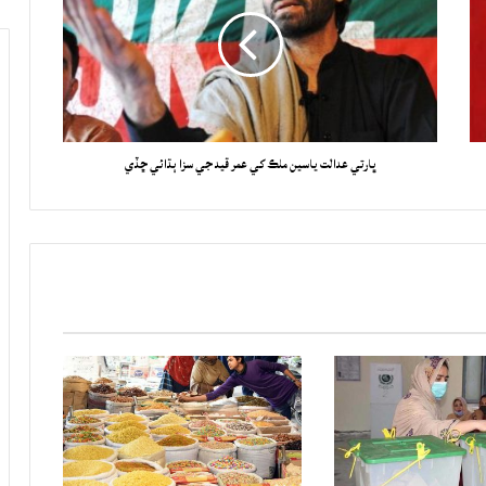
ڀارتي عدالت ياسين ملڪ کي عمر قيد جي سزا ٻڌائي ڇڏي