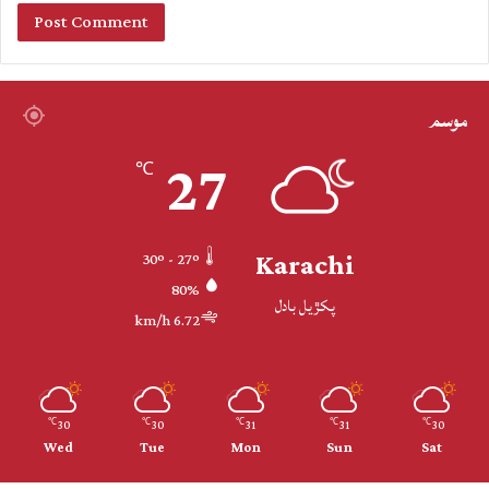
موسم
27
℃
Karachi
30º - 27º
80%
پکڙيل بادل
6.72 km/h
30
30
31
31
30
℃
℃
℃
℃
℃
Wed
Tue
Mon
Sun
Sat