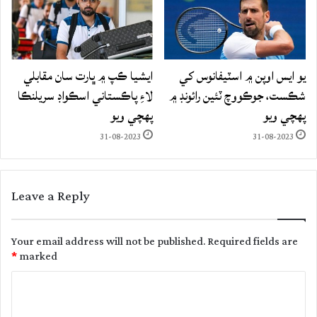
يو ايس اوپن ۾ اسٽيفانوس کي
ايشيا ڪپ ۾ ڀارت سان مقابلي
شڪست، جوڪووچ ٽئين رائونڊ ۾
لاءِ پاڪستاني اسڪواڊ سريلنڪا
پهچي ويو
پهچي ويو
31-08-2023
31-08-2023
Leave a Reply
Your email address will not be published.
Required fields are
*
marked
C
o