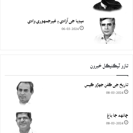
ميڊيا جي آزادي ۽ غيرجمھوري وادي
06-03-2024
تازو ٽيڪنيڪل خبرون
تاريخ جي ڪفن جھڙو ڪيس
08-03-2024
چانهه جا باغ
08-03-2024