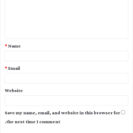
m
m
e
n
t
*
Name
*
*
Email
Website
Save my name, email, and website in this browser for
the next time I comment.