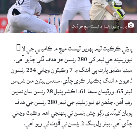
ڀارت ۽ نيوزيلينڊ ۾ ٽيسٽ ميچ جو ڏيک
ڀارتي ڪرڪيٽ ٽيم پهرين ٽيسٽ ميچ ۾ ڪاميابي جي لا
نيوزيلينڊ جي ٽيم کي 280 رنسن جو هدف ڏئي ڇڏيو آهي.
ميڊيا مطابق ڀارت ٻي اننگ ۾ 7 وڪيٽون وڃائي 234 رنسون
ٺاهيون ۽ اننگ ڊڪليئر ڪري ڇڏي، سندس بيٽرن مان شرياس
ليئر 65، ورڌيمان ساها 61، اڪشر پٽيل 28 رنسن سان نمايان
رهيا آهن. جڏهن تھ نيوزيلينڊ جي ٽيم 280 رنسن جي هدف
پويان کيڏندي رڳو چئن رنسن تي پنهنجي اهم وڪيٽ وڃائي
ڇڏي آهي. بيٽر ول ينگ 2 رنسن تي آئوٽ ٿي ويو آهي.