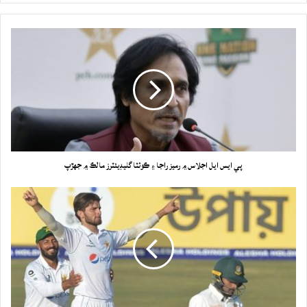
پي ايس ايل اجلاس ۾ رميز راجا ۽ ڪوئٽا گليڊيئٽرز مالڪ ۾ جهڙپ