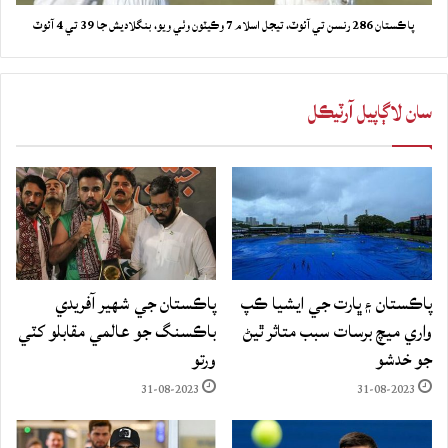
پاڪستان 286 رنسن تي آئوٽ، تيجل اسلام 7 وڪيٽون وٺي ويو، بنگلاديش جا 39 تي 4 آئوٽ
سان لاڳاپيل آرٽيڪل
پاڪستان ۽ ڀارت جي ايشيا ڪپ
پاڪستان جي شهير آفريدي
واري ميچ برسات سبب متاثر ٿيڻ
باڪسنگ جو عالمي مقابلو کٽي
جو خدشو
ورتو
31-08-2023
31-08-2023