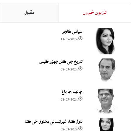
تازيون خبرون
مقبول
سيلفي ڪلچر
13-05-2024
تاريخ جي ڪفن جھڙو ڪيس
08-03-2024
چانهه جا باغ
08-03-2024
ناول ڪتا: غيرانساني مخلوق جي ڪٿا
08-03-2024