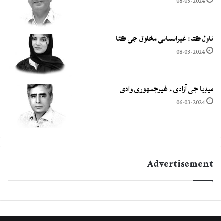
08-03-2024
ناول ڪتا: غيرانساني مخلوق جي ڪٿا
08-03-2024
ميڊيا جي آزادي ۽ غيرجمھوري وادي
06-03-2024
Advertisement