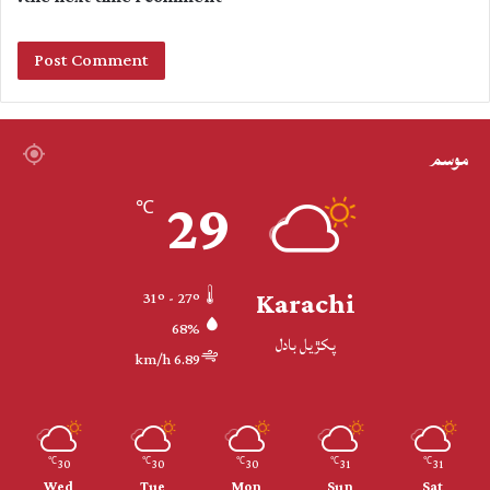
موسم
29
℃
Karachi
31º - 27º
68%
پکڙيل بادل
6.89 km/h
30
30
30
31
31
℃
℃
℃
℃
℃
Wed
Tue
Mon
Sun
Sat