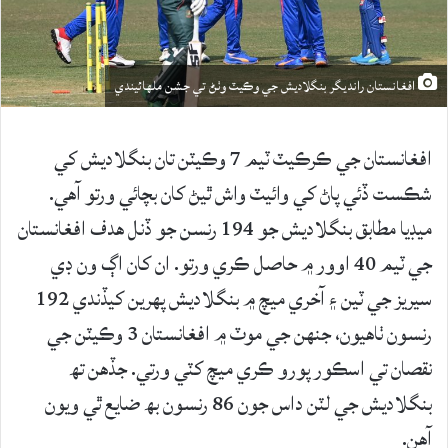
افغانستان رانديگر بنگلاديش جي وڪيٽ وٺڻ تي جشن ملهائيندي
افغانستان جي ڪرڪيٽ ٽيم 7 وڪيٽن تان بنگلاديش کي
شڪست ڏئي پاڻ کي وائيٽ واش ٿيڻ کان بچائي ورتو آهي.
ميڊيا مطابق بنگلاديش جو 194 رنسن جو ڏنل هدف افغانستان
جي ٽيم 40 اوور ۾ حاصل ڪري ورتو. ان کان اڳ ون ڊي
سيريز جي ٽين ۽ آخري ميچ ۾ بنگلاديش پهرين کيڏندي 192
رنسون ٺاهيون، جنهن جي موٽ ۾ افغانستان 3 وڪيٽن جي
نقصان تي اسڪور پورو ڪري ميچ کٽي ورتي. جڏهن تھ
بنگلاديش جي لٽن داس جون 86 رنسون بھ ضايع ٿي ويون
آهن.