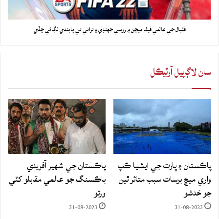
فٽبال جي عالمي فيفا ميچن ۾ روسي جهنڊي ۽ تراني تي پابندي لڳائي ڇڏي
سان لاڳاپيل آرٽيڪل
پاڪستان ۽ ڀارت جي ايشيا ڪپ
پاڪستان جي شهير آفريدي
واري ميچ برسات سبب متاثر ٿيڻ
باڪسنگ جو عالمي مقابلو کٽي
جو خدشو
ورتو
31-08-2023
31-08-2023