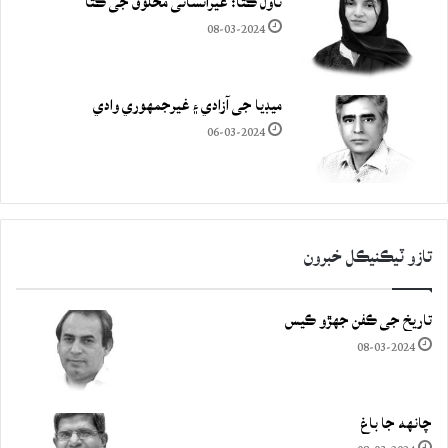
ناول ڪتا: غيرانساني مخلوق جي ڪٿا
08-03-2024
ميڊيا جي آزادي ۽ غيرجمھوري وادي
06-03-2024
تازو ٽيڪنيڪل خبرون
تاريخ جي ڪفن جھڙو ڪيس
08-03-2024
چانهه جا باغ