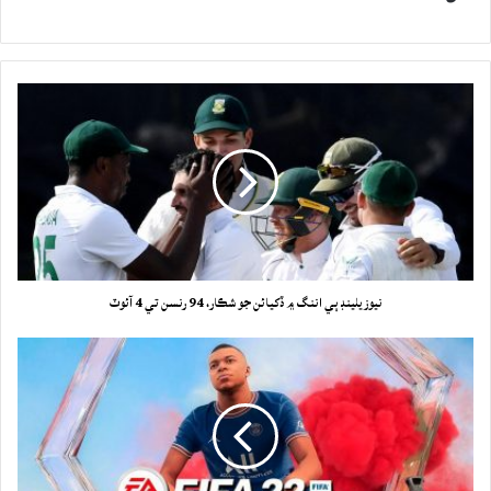
نيوزيلينڊ ٻي اننگ ۾ ڏکيائن جو شڪار، 94 رنسن تي 4 آئوٽ