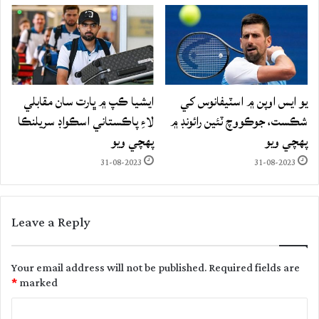
يو ايس اوپن ۾ اسٽيفانوس کي
ايشيا ڪپ ۾ ڀارت سان مقابلي
شڪست، جوڪووچ ٽئين رائونڊ ۾
لاءِ پاڪستاني اسڪواڊ سريلنڪا
پهچي ويو
پهچي ويو
31-08-2023
31-08-2023
Leave a Reply
Your email address will not be published.
Required fields are
*
marked
C