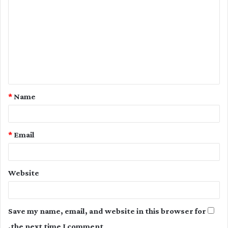
o
m
m
e
n
t
*
Name
*
*
Email
Website
Save my name, email, and website in this browser for
the next time I comment.