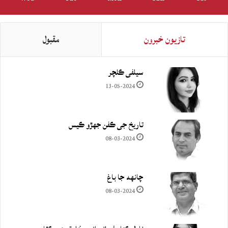
تازيون خبرون
مقبول
سيلفي ڪلچر
13-05-2024
تاريخ جي ڪفن جھڙو ڪيس
08-03-2024
چانهه جا باغ
08-03-2024