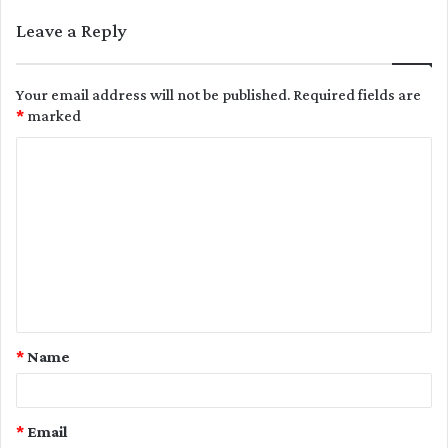
Leave a Reply
Your email address will not be published.
Required fields are
*
marked
C
o
m
m
e
n
t
*
Name
*
*
Email