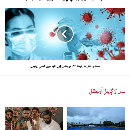
ملڪ ۾ ڪرونا وڌيڪ 27 مريضن جون حياتيون کسي ورتيون
سان لاڳاپيل آرٽيڪل