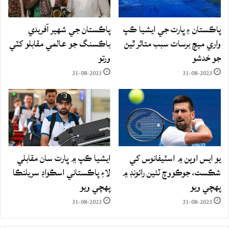
پاڪستان ۽ ڀارت جي ايشيا ڪپ
پاڪستان جي شهير آفريدي
واري ميچ برسات سبب متاثر ٿيڻ
باڪسنگ جو عالمي مقابلو کٽي
جو خدشو
ورتو
31-08-2023
31-08-2023
يو ايس اوپن ۾ اسٽيفانوس کي
ايشيا ڪپ ۾ ڀارت سان مقابلي
شڪست، جوڪووچ ٽئين رائونڊ ۾
لاءِ پاڪستاني اسڪواڊ سريلنڪا
پهچي ويو
پهچي ويو
31-08-2023
31-08-2023