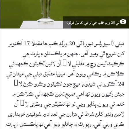
ٽي 20 ورلڊ ڪپ جي ٽرافي (فائيل فوٽو)
دبئي (اسپورٽس نيوز) ٽي 20 ورلڊ ڪپ جا مقابلا 17 آڪٽوبر
کان شروع ٿي رهيو آهي، جنهن ۾ پاڪستان ۽ ڀارت جي
ڪرڪيٽ ٽيمن وچ ۾ مقابلي لا آن لائين ٽڪيٽون ڪجهه ئي
ڪلاڪن ۾ وڪامي ويون آهن. ميڊيا مطابق دبئي جي ميدان تي
24 آڪٽوبر تي شيڊولڊ ميچ جون ٽڪيٽون وڪرو ڪرڻ لا
جيئن رکيون ويون تھ اهي صبح تائين ڪجهه ئي ڪلاڪن ۾
ختم ٿي ويون. ٻڌايو وڃي ٿو تھ ٽڪيٽن جي وڪري لا آن
لائين ونڊو کلڻ شرط ئي هزارن جي تعداد ۾ شوقينن خريداري
ڪري ورتي آهي. رپورٽ ۾ ڄاڻايو ويو آهي تھ پاڪستان ۽ ڀارت