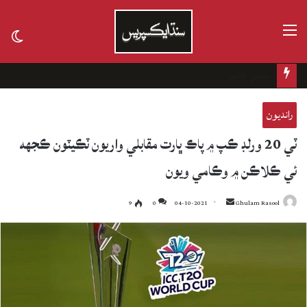
مينيو
tch
kin
تاريخ جي ڪفن جھڙو ڪيس
رانديون
ٽي 20 ورلڊ ڪپ ۾ پاڪ ڀارت مقابلي واريون ٽڪيٽون ڪجهه
ئي ڪلاڪن ۾ وڪامي ويون
9
0
04-10-2021
Send
Ghulam Rasool
an
email