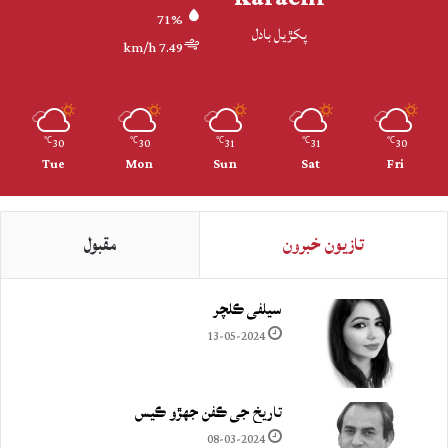
71%
پکڙيل بادل
7.49 km/h
30
30
31
31
30
℃
℃
℃
℃
℃
Tue
Mon
Sun
Sat
Fri
تازيون خبرون
مقبول
سيلفي ڪلچر
13-05-2024
تاريخ جي ڪفن جھڙو ڪيس
08-03-2024