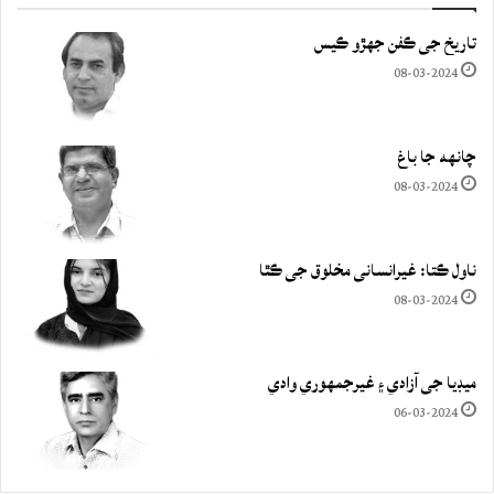
تاريخ جي ڪفن جھڙو ڪيس
08-03-2024
چانهه جا باغ
08-03-2024
ناول ڪتا: غيرانساني مخلوق جي ڪٿا
08-03-2024
ميڊيا جي آزادي ۽ غيرجمھوري وادي
06-03-2024