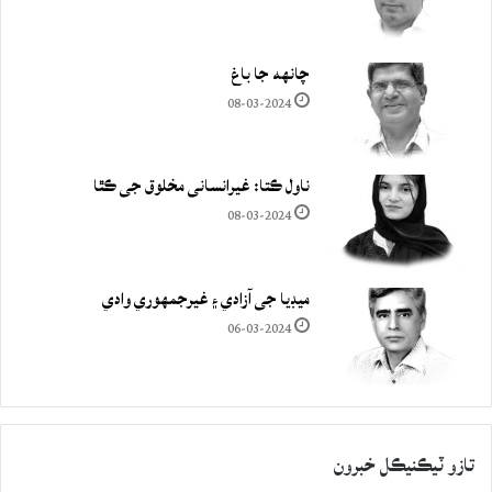
چانهه جا باغ
08-03-2024
ناول ڪتا: غيرانساني مخلوق جي ڪٿا
08-03-2024
ميڊيا جي آزادي ۽ غيرجمھوري وادي
06-03-2024
تازو ٽيڪنيڪل خبرون