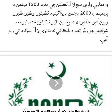
۾ مقابلي واري ميچ لاٽڪيٽن جي مد ۾ 1500 درهمن ۾
پريميئم ۽ 2600 درهمن ۾ پلاٽينيم ٽڪيٽون وڪرو ڪيون
ويون آهن. جڏهن تھ صبح ٿيڻ تائين ٽڪيٽون ختم ٿيڻ بعد
شوقينن جو وڏو تعداد بليڪ تي خريداري لا سرگرم ٿي ويو
آهي.
عوام مٿان هڪ ٻيو بار، بجلي في يونٽ هڪ روپيو 65 پيسا مهانگو