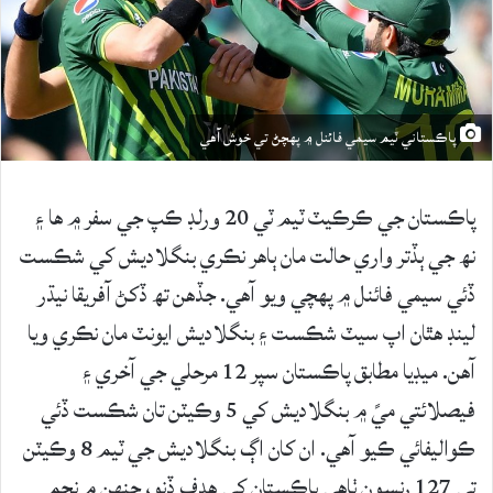
پاڪستاني ٽيم سيمي فائنل ۾ پهچڻ تي خوش آهي
پاڪستان جي ڪرڪيٽ ٽيم ٽي 20 ورلڊ ڪپ جي سفر ۾ ها ۽
نھ جي ٻڏتر واري حالت مان ٻاهر نڪري بنگلاديش کي شڪست
ڏئي سيمي فائنل ۾ پهچي ويو آهي. جڏهن تھ ڏکڻ آفريقا نيڌر
لينڊ هٿان اپ سيٽ شڪست ۽ بنگلاديش ايونٽ مان نڪري ويا
آهن. ميڊيا مطابق پاڪستان سپر 12 مرحلي جي آخري ۽
فيصلائتي ميً ۾ بنگلاديش کي 5 وڪيٽن تان شڪست ڏئي
ڪواليفائي ڪيو آهي. ان کان اڳ بنگلاديش جي ٽيم 8 وڪيٽن
تي 127 رنسون ٺاهي پاڪستان کي هدف ڏنو، جنهن ۾ نجم