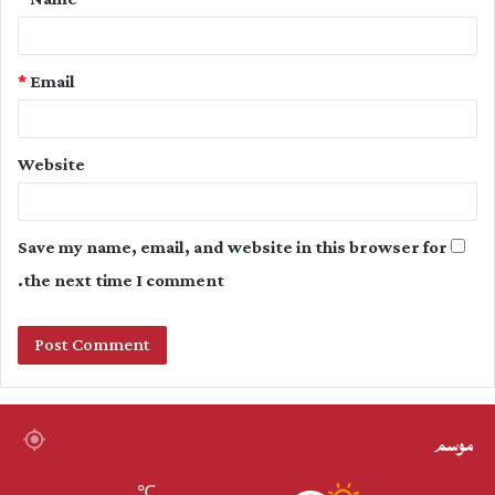
*
*
Email
Website
Save my name, email, and website in this browser for
the next time I comment.
موسم
℃