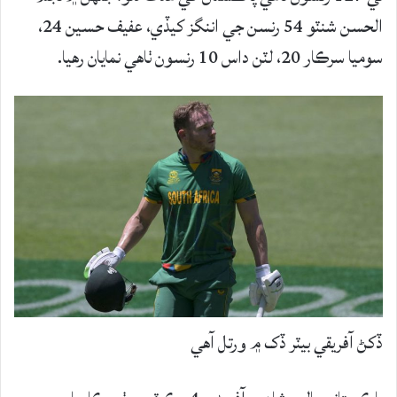
الحسن شنٽو 54 رنسن جي اننگز کيڏي، عفيف حسين 24،
سوميا سرڪار 20، لٽن داس 10 رنسون ٺاهي نمايان رهيا.
ڏکڻ آفريقي بيٽر ڏک ۾ ورتل آهي