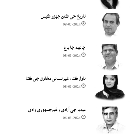
تاريخ جي ڪفن جھڙو ڪيس
08-03-2024
چانهه جا باغ
08-03-2024
ناول ڪتا: غيرانساني مخلوق جي ڪٿا
08-03-2024
ميڊيا جي آزادي ۽ غيرجمھوري وادي
06-03-2024