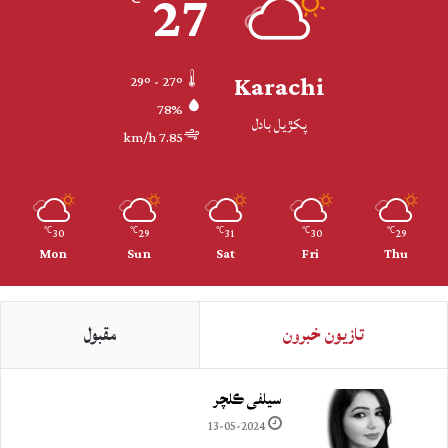
27
Karachi
29º - 27º
78%
پکڙيل بادل
7.85 km/h
30
29
31
30
29
℃
℃
℃
℃
℃
Mon
Sun
Sat
Fri
Thu
تازيون خبرون
مقبول
سيلفي ڪلچر
13-05-2024