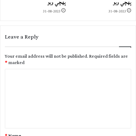
پهچي ويو
پهچي ويو
31-08-2023
31-08-2023
Leave a Reply
Your email address will not be published.
Required fields are
*
marked
C
o
m
m
e
n
t
*
Name