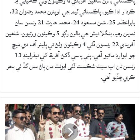
پاڪستاني بالرن شاهين آفريدي 4 وڪيٽون وٺي ڪاميابي ۾
ڪردار ادا ڪيو. پاڪستاني ٽيم جي اوپنرن محمد رضوان 32،
بابراعظم 25، شان مسعود 24، محمد حارث 21 رنسن سان
نمايان رهيا. بنگلاديش جي بالرن رڳو 5 وڪيٽون ورتيون. شاهين
آفريدي 22 رنسون ڏئي 4 وڪيٽون وٺڻ تي پليئر آف دي ميچ
جو ايوارڊ ماڻيو آهي. ٻئي پاسي ڏکڻ آفريقا کي نيڌرلينڊ 13
رنسن تان اپ سيٽ شڪست ڏئي ايونٽ مان پاڻ سان گڏ ئي ٻاهر
ڪري ڇڏيو آهي.