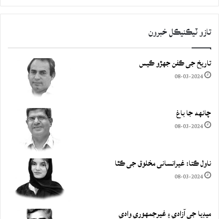
تازو ٽيڪنيڪل خبرون
تاريخ جي ڪفن جھڙو ڪيس
08-03-2024
چانهه جا باغ
08-03-2024
ناول ڪتا: غيرانساني مخلوق جي ڪٿا
08-03-2024
ميڊيا جي آزادي ۽ غيرجمھوري وادي