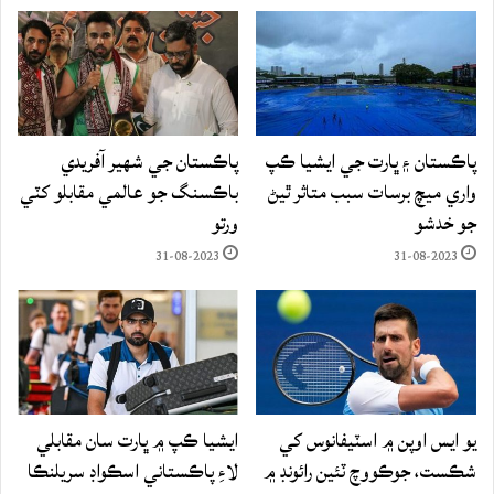
پاڪستان ۽ ڀارت جي ايشيا ڪپ
پاڪستان جي شهير آفريدي
واري ميچ برسات سبب متاثر ٿيڻ
باڪسنگ جو عالمي مقابلو کٽي
جو خدشو
ورتو
31-08-2023
31-08-2023
يو ايس اوپن ۾ اسٽيفانوس کي
ايشيا ڪپ ۾ ڀارت سان مقابلي
شڪست، جوڪووچ ٽئين رائونڊ ۾
لاءِ پاڪستاني اسڪواڊ سريلنڪا