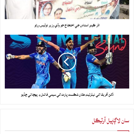
اڌر ڪيڊر استادن جي احتجاج جو وڏي وزير نوٽيس ورتو
ڏکڻ آفريقا کي نيڌرلينڊ هٿان شڪست ڀارت کي سيمي فائنل ۾ پهچائي ڇڏيو
سان لاڳاپيل آرٽيڪل