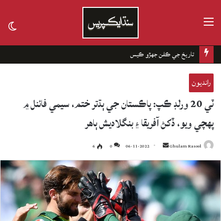
مينيو
tch
kin
تاريخ جي ڪفن جھڙو ڪيس
رانديون
ٽي 20 ورلڊ ڪپ: پاڪستان جي ٻڌتر ختم، سيمي فائنل ۾
پهچي ويو، ڏکڻ آفريقا ۽ بنگلاديش ٻاهر
6
0
06-11-2022
Send
Ghulam Rasool
an
email