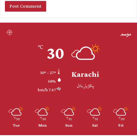
موسم
30
℃
Karachi
30º - 27º
68%
پکڙيل بادل
7.67 km/h
30
30
31
31
30
℃
℃
℃
℃
℃
Tue
Mon
Sun
Sat
Fri