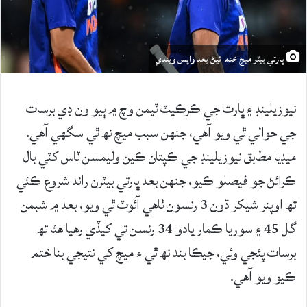
ڀارتي بيٽر ميچ ختم ٿيڻ بعد واپس ويندي
نيوزيلينڊ ۽ ڀارت جي ڪرڪيٽ ٽيمن وچ ۾ ٻيو ون ڊي برسات
جي حوالي ٿي ويو آهي، جنهن سبب ميچ نھ ٿي سگهي آهي.
ميڊيا مطابق نيوزيلينڊ جي ڪپتان ڪين وليمسن ٽاس کٽي بال
ڪرائڻ جو فيصلو ڪيو، جنهن بعد ڀارتي بيٽرن راند شروع ڪئي
تھ اوپنر شيکر ڌون 3 رنسون ٺاهي آئوٽ ٿي ويو، بعد ۾ شبمن
گل 45 ۽ سوريا ڪمار يادو 34 رنسن تي کيڏي رهيا هئا تھ
برسات پئجي وئي، جيڪا بند نھ ٿي ۽ ميچ کي نتيجي بنا ختم
ڪيو ويو آهي.