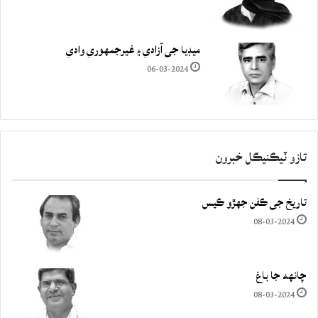
ميڊيا جي آزادي ۽ غيرجمھوري وادي
06-03-2024
تازو ٽيڪنيڪل خبرون
تاريخ جي ڪفن جھڙو ڪيس
08-03-2024
چانهه جا باغ
08-03-2024