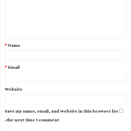
m
m
e
n
t
*
Name
*
*
Email
Website
Save my name, email, and website in this browser for
the next time I comment.