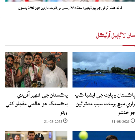
قائداعظم ٽرافي جو ٻيو ڏينهن: سنڌ 284 رنسن تي آئوٽ، ناردرن جون 296 رنسون
سان لاڳاپيل آرٽيڪل
پاڪستان ۽ ڀارت جي ايشيا ڪپ
پاڪستان جي شهير آفريدي
واري ميچ برسات سبب متاثر ٿيڻ
باڪسنگ جو عالمي مقابلو کٽي
جو خدشو
ورتو
31-08-2023
31-08-2023