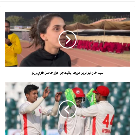
تميم خان تيز ترين عورت ايٿليٽ جو اعزاز حاصل ڪري ورتو