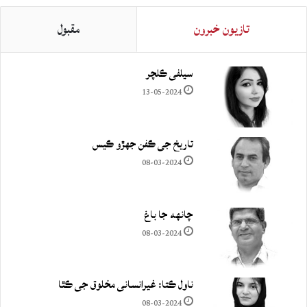
تازيون خبرون
مقبول
سيلفي ڪلچر
13-05-2024
تاريخ جي ڪفن جھڙو ڪيس
08-03-2024
چانهه جا باغ
08-03-2024
ناول ڪتا: غيرانساني مخلوق جي ڪٿا
08-03-2024