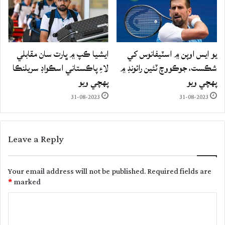
يو ايس اوپن ۾ اسٽيفانوس کي
ايشيا ڪپ ۾ ڀارت سان مقابلي
شڪست، جوڪووچ ٽئين رائونڊ ۾
لاءِ پاڪستاني اسڪواڊ سريلنڪا
پهچي ويو
پهچي ويو
31-08-2023
31-08-2023
Leave a Reply
Your email address will not be published.
Required fields are
*
marked
C
o