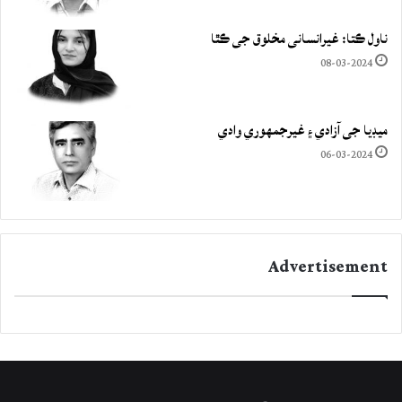
ناول ڪتا: غيرانساني مخلوق جي ڪٿا
08-03-2024
ميڊيا جي آزادي ۽ غيرجمھوري وادي
06-03-2024
Advertisement