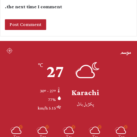
the next time I comment.
موسم
27
℃
Karachi
30º - 27º
77%
پکڙيل بادل
5.15 km/h
℃
℃
℃
℃
℃