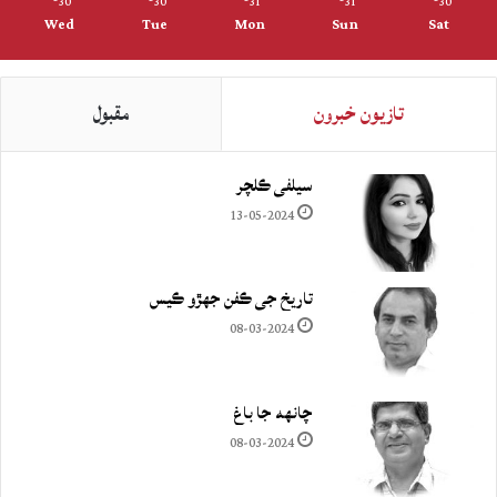
30
30
31
31
30
Wed
Tue
Mon
Sun
Sat
تازيون خبرون
مقبول
سيلفي ڪلچر
13-05-2024
تاريخ جي ڪفن جھڙو ڪيس
08-03-2024
چانهه جا باغ
08-03-2024