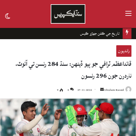
مينيو
tch
kin
تاريخ جي ڪفن جھڙو ڪيس
رانديون
قائداعظم ٽرافي جو ٻيو ڏينهن: سنڌ 284 رنسن تي آئوٽ،
ناردرن جون 296 رنسون
9
0
27-11-2022
Send
Ghulam Rasool
an
email