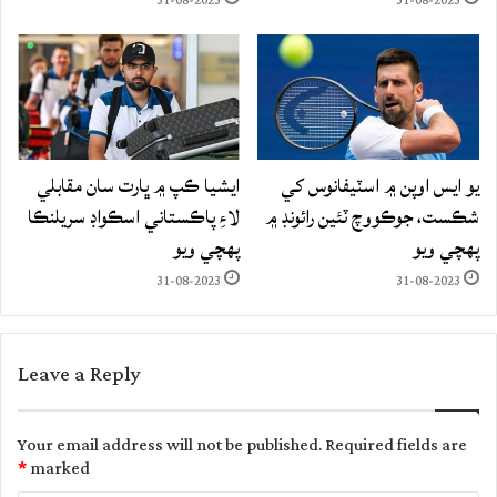
31-08-2023
31-08-2023
يو ايس اوپن ۾ اسٽيفانوس کي
ايشيا ڪپ ۾ ڀارت سان مقابلي
شڪست، جوڪووچ ٽئين رائونڊ ۾
لاءِ پاڪستاني اسڪواڊ سريلنڪا
پهچي ويو
پهچي ويو
31-08-2023
31-08-2023
Leave a Reply
Your email address will not be published.
Required fields are
*
marked