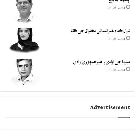
08-03-2024
ناول ڪتا: غيرانساني مخلوق جي ڪٿا
08-03-2024
ميڊيا جي آزادي ۽ غيرجمھوري وادي
06-03-2024
Advertisement