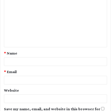
C
o
m
m
e
n
t
*
Name
*
*
Email
Website
Save my name, email, and website in this browser for