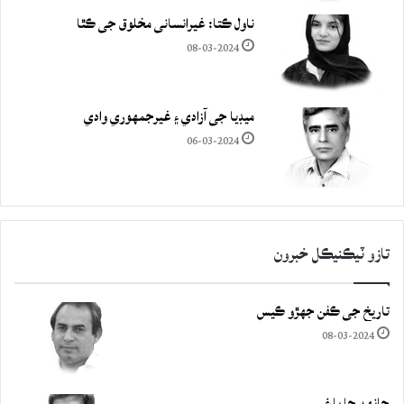
ناول ڪتا: غيرانساني مخلوق جي ڪٿا
08-03-2024
ميڊيا جي آزادي ۽ غيرجمھوري وادي
06-03-2024
تازو ٽيڪنيڪل خبرون
تاريخ جي ڪفن جھڙو ڪيس
08-03-2024
چانهه جا باغ