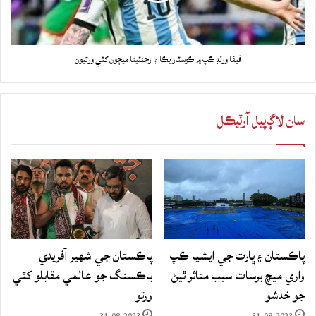
فيفا ورلڊ ڪپ ۾ ڪوسٽاريڪا ۽ ارجنٽينا ميچون کٽي ورتيون
سان لاڳاپيل آرٽيڪل
پاڪستان ۽ ڀارت جي ايشيا ڪپ
پاڪستان جي شهير آفريدي
واري ميچ برسات سبب متاثر ٿيڻ
باڪسنگ جو عالمي مقابلو کٽي
جو خدشو
ورتو