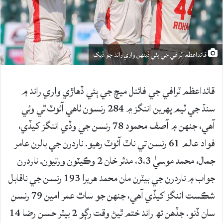
قائداعظم ٽرافي جي ٻئي ڏينهن واري راند جو ڏيک
قائداعظم ٽرافي جي فائنل ميچ جي ٻئي ڏهاڙي واري راند ۾
سنڌ جي ٽيم پهرين اننگز ۾ 284 رنسون ٺاهي آئوٽ ٿي وئي
آهي، جنهن ۾ آصف محمود 78 رنسن جي وڏي اننگز کيڏي،
فواد عالم 61 رنسن تي ناٽ آئوٽ رهيو. ناردرن جي بالرن عامر
جمال، محمد موسيٰ 3،3، مدثر خان 2 وڪيٽون ورتيون. ناردرن
جواب ۾ ناردرن جي بيٽرن مان محمد هريرا 193 رنسن جي ناقابل
شڪست اننگز کيڏي آهي، جنهن جو ساٿ عمر امين 79 رنسن
سان ڏنو. جڏهن تھ راند ختم ٿيڻ وقت رڳو 2 بيٽر حسن رضا 14