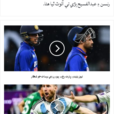
رنسن ۽ عبدالفسيح ٻڙي تي آئوٽ ٿيا هئا.
نيوزيلينڊ ۽ ڀارت وچ ۾ ٻيو ون ڊي برسات جو شڪار