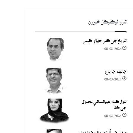
تازو ٽيڪنيڪل خبرون
تاريخ جي ڪفن جھڙو ڪيس
08-03-2024
چانهه جا باغ
08-03-2024
ناول ڪتا: غيرانساني مخلوق
جي ڪٿا
08-03-2024
ميڊيا جي آزادي ۽ غيرجمھوري