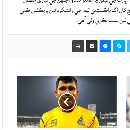
ن ۽ ڀارت جي ٽيمن ۾ مقابلو ٿيندو، جنهن جي تياري مڪمل
يچ کان اڳ پاڪستاني ٽيم جي رانديگرياڻين پريڪٽس ڪئي
مي ٿيڻ سبب نڪري وئي آهي.
Twitter
Skype
Messenger
حصيداري ڪريو اي ميل ذريعي
اپيو