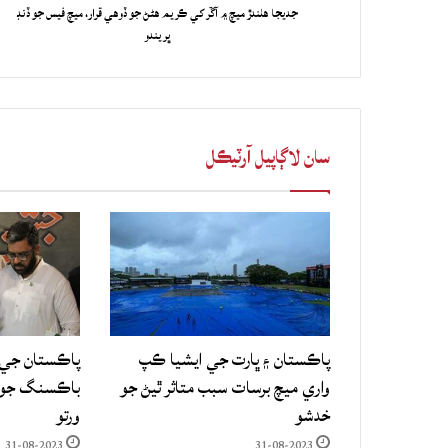
جديجا هلندڙ ميچ ۾ آڱر کي ڪريم هڻڻ جو ڏوهي قرار، ميچ فيس جو ڏنڊ
ڀريندو
سان لاڳاپيل آرٽيڪل
پاڪستان ۽ ڀارت جي ايشيا ڪپ
پاڪستان جي 
واري ميچ برسات سبب متاثر ٿيڻ جو
باڪسنگ جو ع
خدشو
ورتو
31-08-2023
31-08-2023