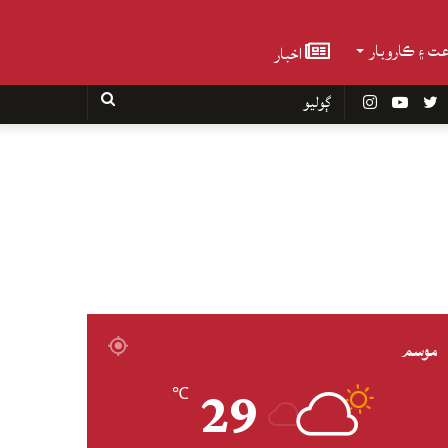
عت ۽ ڪاروبار
اخبار
Faceboo
Twitter
YouTube
Instagram
ڳوليو
موسم
29
℃