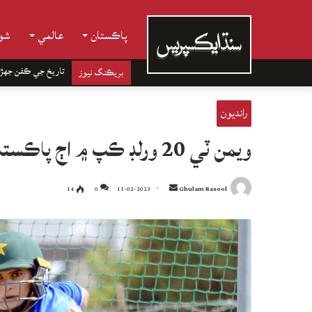
پاڪستان
عالمي
شوب
تاريخ جي ڪفن جھڙ
بريڪنگ نيوز
رانديون
ويمن ٽي 20 ورلڊ ڪپ ۾ اڄ پاڪستان ۽ ڀارت ۾ مقابلو، منڌنا زخمي ٿي آئوٽ
Send
14
0
11-02-2023
Ghulam Rasool
an
email