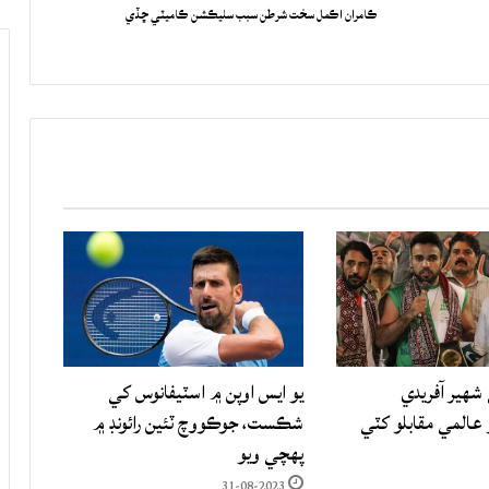
ڪامران اڪمل سخت شرطن سبب سليڪشن ڪاميٽي ڇڏي
شهير آفريدي
يو ايس اوپن ۾ اسٽيفانوس کي
المي مقابلو کٽي
شڪست، جوڪووچ ٽئين رائونڊ ۾
پهچي ويو
31-08-2023