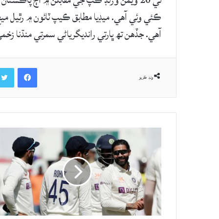
ٽي 20 ويمن ورلڊ ڪپ جي مقابلن ۾ اڄ پاڪستا
ڪئي وئي آهي. ميڊيا مطابق ڪيپ ٽائون ۾ رٿيل م
آهي. جڏهن تھ ڀارتي رانديگرياڻي سمرتي منڌنا زخ
Facebook
ونڊ ڪريو