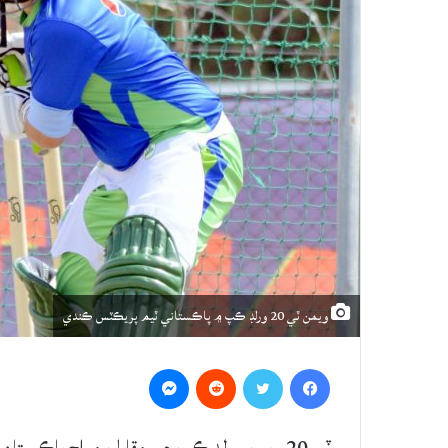
ويمن ٽي 20 ورلڊ ڪپ ۾ پاڪستاني ٽيم پريڪٽس ڪندي
Messenger
Reddit
Twitter
Facebook