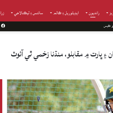
ز
رانديون
ايڊيٽوريل ۽ ڪالم
سائنس ۽ ٽيڪنالاجي
زرا
و ڪيس
k