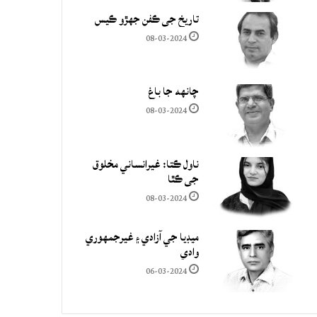
تاريخ جي ڪفن جھڙو ڪيس
08-03-2024
چانهه جا باغ
08-03-2024
ناول ڪتا: غيرانساني مخلوق
جي ڪٿا
08-03-2024
ميڊيا جي آزادي ۽ غيرجمھوري
وادي
06-03-2024