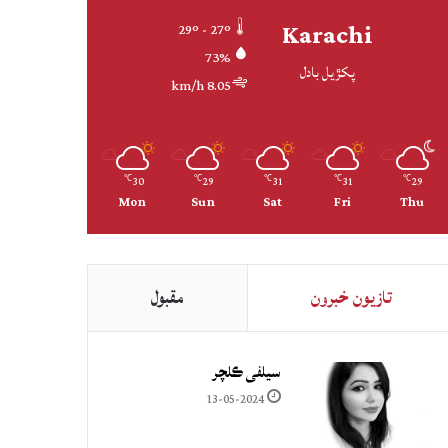
Karachi
29º - 27º
73%
پکڙيل بادل
8.05 km/h
30
29
31
31
29
℃
℃
℃
℃
℃
Mon
Sun
Sat
Fri
Thu
تازيون خبرون
مقبول
سيلفي ڪلچر
13-05-2024