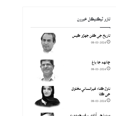
تازو ٽيڪنيڪل خبرون
تاريخ جي ڪفن جھڙو ڪيس
08-03-2024
چانهه جا باغ
08-03-2024
ناول ڪتا: غيرانساني مخلوق
جي ڪٿا
08-03-2024
ميڊيا جي آزادي ۽ غيرجمھوري