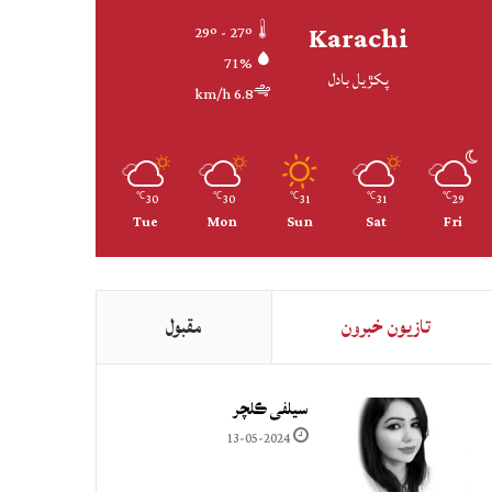
Karachi
29º - 27º
71%
پکڙيل بادل
6.8 km/h
30
30
31
31
29
℃
℃
℃
℃
℃
Tue
Mon
Sun
Sat
Fri
تازيون خبرون
مقبول
سيلفي ڪلچر
13-05-2024