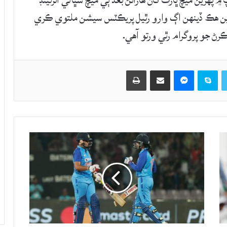
ن ڪرڪيٽ ٽيم ٽي 20 ورلڊ ڪپ ۾ پهرين ميچ ڀارت کان هارائڻ بعد ٻي ميچ سڀاڻي آئرلينڊ
اڻين هڪ ڏينهن اڳ وارو رٿيل پريڪٽس سيشن ملتوي ڪري
ڻ جو پروگرام رٿي ورتو آهي.
Twitter
Skype
Messenger
حصيداري ڪريو اي ميل ذريعي
اپيو