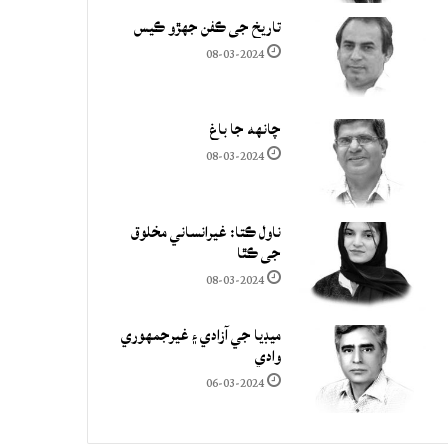
تاريخ جي ڪفن جھڙو ڪيس
08-03-2024
چانهه جا باغ
08-03-2024
ناول ڪتا: غيرانساني مخلوق
جي ڪٿا
08-03-2024
ميڊيا جي آزادي ۽ غيرجمھوري
وادي
06-03-2024