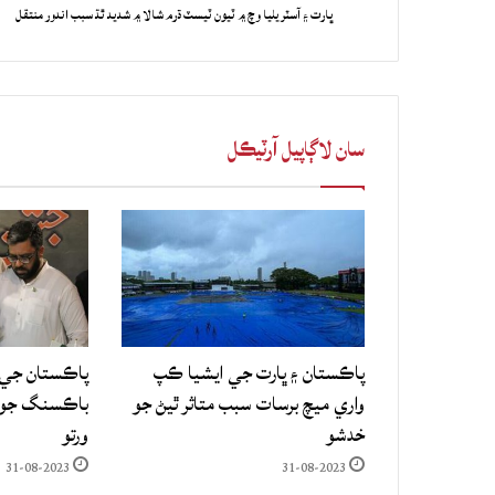
ڀارت ۽ آسٽريليا وچ ۾ ٽيون ٽيسٽ ڌرم شالا ۾ شديد ٿڌ سبب اندور منتقل
سان لاڳاپيل آرٽيڪل
پاڪستان ۽ ڀارت جي ايشيا ڪپ
پاڪستان جي 
واري ميچ برسات سبب متاثر ٿيڻ جو
باڪسنگ جو ع
خدشو
ورتو
31-08-2023
31-08-2023