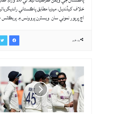
پاڪستان جي ويم
خلاف کيڏنديل. ميڊيا مطابق پاڪستاني رانديگري
اڄ ڀرپور نموني سان ويسٽرن پروونس ۾ پريڪٽس ڪر
Facebook
ونڊ ڪريو