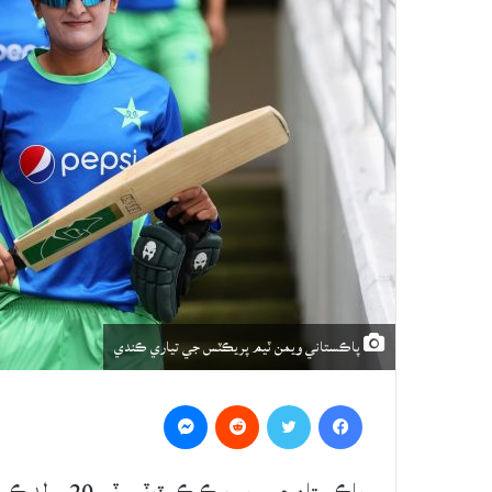
پاڪستاني ويمن ٽيم پريڪٽس جي تياري ڪندي
Messenger
Reddit
Twitter
Facebook