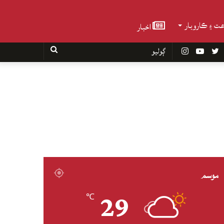
عت ۽ ڪاروبار
اخبار
Faceboo
Twitter
YouTube
Instagram
ڳوليو
موسم
29
℃