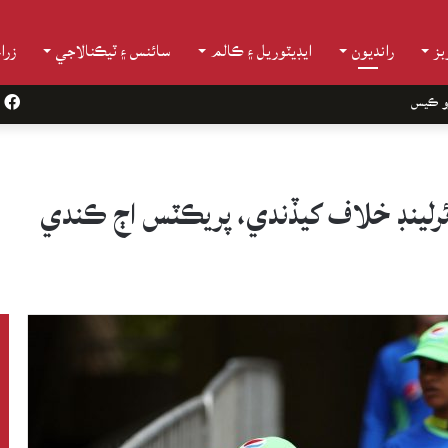
ز
رانديون
ايڊيٽوريل ۽ ڪالم
سائنس ۽ ٽيڪنالاجي
زرا
و ڪيس
k
ئرلينڊ خلاف کيڏندي، پريڪٽس اڄ ڪندي