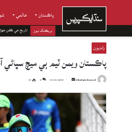
پاڪستان
عالمي
شوب
تاريخ جي ڪفن جھڙ
بريڪنگ نيوز
رانديون
پاڪستان ويمن ٽيم ٻي ميچ سڀاڻي آ
Send
15
0
13-02-2023
Ghulam Rasool
an
email