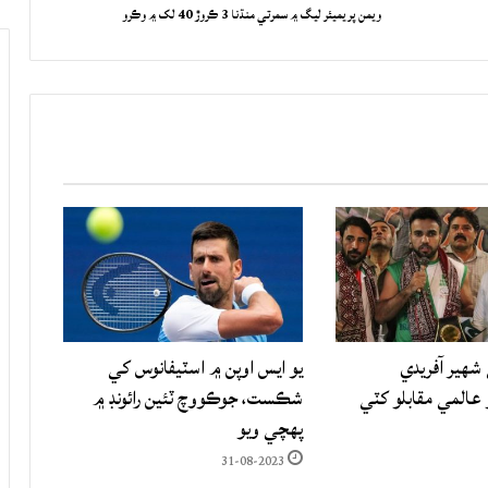
ويمن پريميئر ليگ ۾ سمرتي منڌنا 3 ڪروڙ 40 لک ۾ وڪرو
شهير آفريدي
يو ايس اوپن ۾ اسٽيفانوس کي
المي مقابلو کٽي
شڪست، جوڪووچ ٽئين رائونڊ ۾
پهچي ويو
31-08-2023