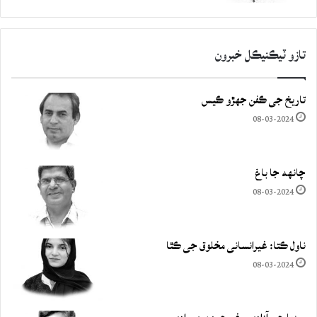
تازو ٽيڪنيڪل خبرون
تاريخ جي ڪفن جھڙو ڪيس
08-03-2024
چانهه جا باغ
08-03-2024
ناول ڪتا: غيرانساني مخلوق جي ڪٿا
08-03-2024