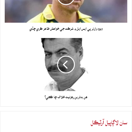
ڊيوڊ وارنر پي ايس ايل ۾ شرڪت جي خواهش ظاهر ڪري ڇڏي
هن بدترين رهزنيت خلاف ڇا ڪجي؟
سان لاڳاپيل آرٽيڪل