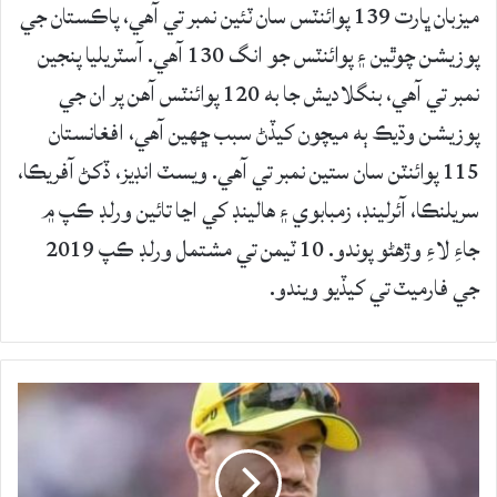
ميزبان ڀارت 139 پوائنٽس سان ٽئين نمبر تي آهي، پاڪستان جي
پوزيشن چوٿين ۽ پوائنٽس جو انگ 130 آهي. آسٽريليا پنجين
نمبر تي آهي، بنگلاديش جا به 120 پوائنٽس آهن پر ان جي
پوزيشن وڌيڪ ٻه ميچون کيڏڻ سبب ڇهين آهي، افغانستان
115 پوائنٽن سان ستين نمبر تي آهي. ويسٽ انڊيز، ڏکڻ آفريڪا،
سريلنڪا، آئرلينڊ، زمبابوي ۽ هالينڊ کي اڃا تائين ورلڊ ڪپ ۾
جاءِ لاءِ وڙهڻو پوندو. 10 ٽيمن تي مشتمل ورلڊ ڪپ 2019
جي فارميٽ تي کيڏيو ويندو.