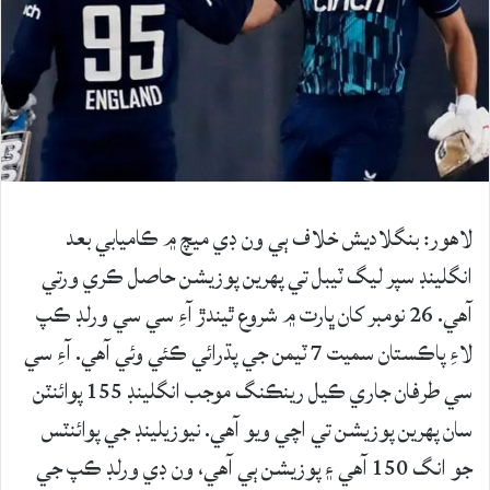
لاهور: بنگلاديش خلاف ٻي ون ڊي ميچ ۾ ڪاميابي بعد
انگلينڊ سپر ليگ ٽيبل تي پهرين پوزيشن حاصل ڪري ورتي
آهي. 26 نومبر کان ڀارت ۾ شروع ٿيندڙ آءِ سي سي ورلڊ ڪپ
لاءِ پاڪستان سميت 7 ٽيمن جي پڌرائي ڪئي وئي آهي. آءِ سي
سي طرفان جاري ڪيل رينڪنگ موجب انگلينڊ 155 پوائنٽن
سان پهرين پوزيشن تي اچي ويو آهي. نيوزيلينڊ جي پوائنٽس
جو انگ 150 آهي ۽ پوزيشن ٻي آهي، ون ڊي ورلڊ ڪپ جي