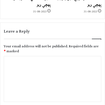
پهچي ويو
پهچي ويو
31-08-2023
31-08-2023
Leave a Reply
Your email address will not be published.
Required fields are
*
marked
C
o
m
m
e
n
t