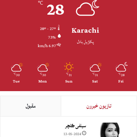
28
℃
Karachi
28º - 27º
73%
پکڙيل بادل
6.97 km/h
30
30
31
31
28
℃
℃
℃
℃
℃
Tue
Mon
Sun
Sat
Fri
تازيون خبرون
مقبول
سيلفي ڪلچر
13-05-2024