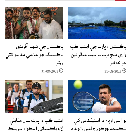
پاڪستان ۽ ڀارت جي ايشيا ڪپ
پاڪستان جي شهير آفريدي
واري ميچ برسات سبب متاثر ٿيڻ
باڪسنگ جو عالمي مقابلو کٽي
جو خدشو
ورتو
31-08-2023
31-08-2023
يو ايس اوپن ۾ اسٽيفانوس کي
ايشيا ڪپ ۾ ڀارت سان مقابلي
شڪست، جوڪووچ ٽئين رائونڊ ۾
لاءِ پاڪستاني اسڪواڊ سريلنڪا