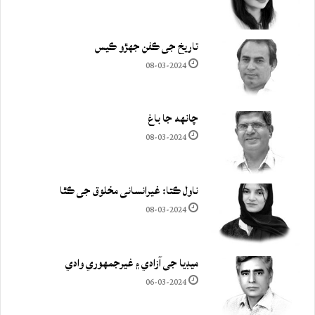
تاريخ جي ڪفن جھڙو ڪيس
08-03-2024
چانهه جا باغ
08-03-2024
ناول ڪتا: غيرانساني مخلوق جي ڪٿا
08-03-2024
ميڊيا جي آزادي ۽ غيرجمھوري وادي
06-03-2024