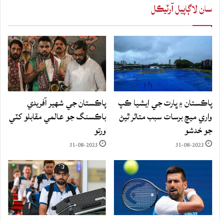
سان لاڳاپيل آرٽيڪل
پاڪستان ۽ ڀارت جي ايشيا ڪپ
پاڪستان جي شهير آفريدي
واري ميچ برسات سبب متاثر ٿيڻ
باڪسنگ جو عالمي مقابلو کٽي
جو خدشو
ورتو
31-08-2023
31-08-2023