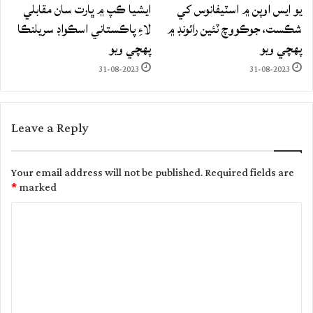
يو ايس اوپن ۾ اسٽيفانوس کي
ايشيا ڪپ ۾ ڀارت سان مقابلي
شڪست، جوڪووچ ٽئين رائونڊ ۾
لاءِ پاڪستاني اسڪواڊ سريلنڪا
پهچي ويو
پهچي ويو
31-08-2023
31-08-2023
Leave a Reply
Your email address will not be published.
Required fields are
*
marked
C
o
m
m
e