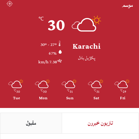
موسم
30
℃
Karachi
30º - 27º
67%
پکڙيل بادل
7.38 km/h
30
30
31
31
29
℃
℃
℃
℃
℃
Tue
Mon
Sun
Sat
Fri
تازيون خبرون
مقبول