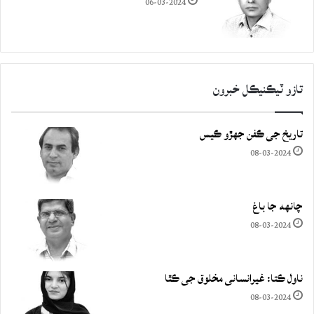
06-03-2024
تازو ٽيڪنيڪل خبرون
تاريخ جي ڪفن جھڙو ڪيس
08-03-2024
چانهه جا باغ
08-03-2024
ناول ڪتا: غيرانساني مخلوق جي ڪٿا
08-03-2024