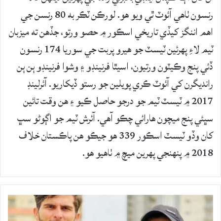
رنسون ٺاهي آئوٽ ٿي ويو هو. لورڪن ٽڪر به 80 رنسن جي
اهم اننگز کيڏي تاريخي اسڪور ۾ حصو ورتو، جڏهن ته ميزبان
ٽيم لاءِ پهرئين ٽيسٽ جو هيرو پربت جي سوريا 174 رنسون
ڏئي پنج وڪيٽون ورتيون، اسيٿا فرنينڊو ۽ وشوا فرنينڊو ٻن ٻن
رانديگرن کي آئوٽ ڪري پويلين جو رستو ڏيکاريو. آئرلينڊ
2017 ۾ ٽيسٽ ٽيم جو درجو حاصل ڪيو ۽ هن وقت تائين
سڀئي پنج ميچون هارائي چڪو آهي. آئرش ٽيم جو اڳوڻو سڀ
کان وڏو ٽيسٽ اسڪور 339 هو جيڪو هن پاڪستان خلاف
2018 ۾ پنهنجي پهرين ميچ ۾ ٺاهيو هو.