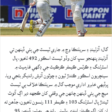
گال: آئرلينڊ ۽ سريلنڪا وچ ۾ جاري ٽيسٽ جي ٻئي ڏينهن تي
آئرلينڊ پنهنجو سڀ کان وڏو ٽيسٽ اسڪور 492 ٺاهيو، پال
اسٽرلنگ ۽ ڪرٽس ڪيمفر ڪرڪيٽ جي ڊگهي فارميٽ ۾
سينچريون اسڪور ڪندڙ ٽيون ۽ چوٿون آئرش رانديگر بڻجي ويا.
پرڏيهي خابرو اداري موجب گال ۾ سريلنڪا خلاف ٻي ٽيسٽ
ميچ جي ٻئي ڏينهن چانهن جي وقفي کان ڪجهه دير اڳ آئوٽ
ٿيندڙ پال اسٽرلنگ 103 ۽ ڪيمفر 111 رنسون ٺاهيون، جڏهن ته
ان کان اڳ ڪپتان اينڊي بالبرني راند جي پهرئين ڏينهن 95