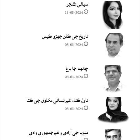
سيلفي ڪلچر
13-05-2024
تاريخ جي ڪفن جھڙو ڪيس
08-03-2024
چانهه جا باغ
08-03-2024
ناول ڪتا: غيرانساني مخلوق جي ڪٿا
08-03-2024
ميڊيا جي آزادي ۽ غيرجمھوري وادي