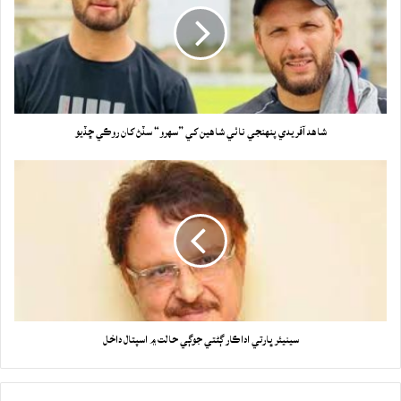
شاهد آفريدي پنهنجي ناٺي شاهين کي ”سهرو“ سڏڻ کان روڪي ڇڏيو
سينيئر ڀارتي اداڪار ڳڻتي جوڳي حالت ۾ اسپتال داخل