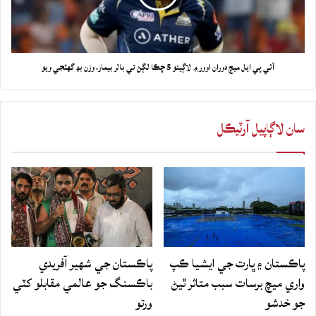
آئي پي ايل ميچ دوران اوور ۾ لاڳيتو 5 ڇڪا لڳڻ تي بالر بيمار، وزن بھ گهٽجي ويو
سان لاڳاپيل آرٽيڪل
پاڪستان ۽ ڀارت جي ايشيا ڪپ
پاڪستان جي شهير آفريدي
واري ميچ برسات سبب متاثر ٿيڻ
باڪسنگ جو عالمي مقابلو کٽي
جو خدشو
ورتو