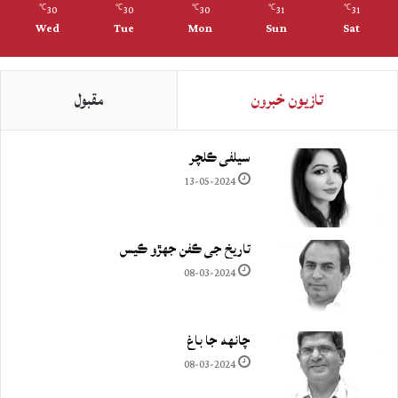
30
30
30
31
31
℃
℃
℃
℃
℃
Wed
Tue
Mon
Sun
Sat
تازيون خبرون
مقبول
سيلفي ڪلچر
13-05-2024
تاريخ جي ڪفن جھڙو ڪيس
08-03-2024
چانهه جا باغ
08-03-2024