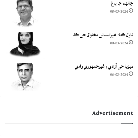
چانهه جا باغ
08-03-2024
ناول ڪتا: غيرانساني مخلوق جي ڪٿا
08-03-2024
ميڊيا جي آزادي ۽ غيرجمھوري وادي
06-03-2024
Advertisement