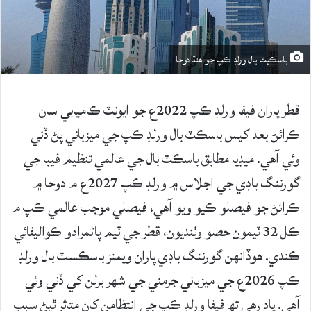
باسڪيٽ بال ورلڊ ڪپ جو هنڌ دوحا
قطر پاران فيفا ورلڊ ڪپ 2022ع جو ايونٽ ڪاميابي سان
ڪرائڻ بعد کيس باسڪٽ بال ورلڊ ڪپ جي ميزباني پڻ ڏني
وئي آهي. ميڊيا مطابق باسڪٽ بال جي عالمي تنظيم فيبا جي
گورننگ باڊي جي اجلاس ۾ ورلڊ ڪپ 2027ع ۾ دوحا ۾
ڪرائڻ جو فيصلو ڪيو ويو آهي، فيصلي موجب عالمي ڪپ ۾
ڪل 32 ٽيمون حصو وٺنديون، قطر جي ٽيم پاڻمرادو ڪواليفائي
ڪندي. هوڏانهن گورننگ باڊي پاران ويمنز باسڪسٽ بال ورلڊ
ڪپ 2026ع جي ميزباني جرمني جي شهر برلن کي ڏني وئي
آهي. ياد رهي تھ فيفا ورلڊ ڪپ جي انتظامن کان متاثر ٿيڻ سبب