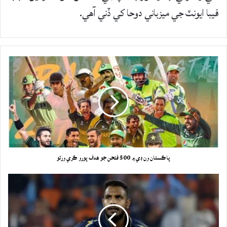
فيبا ايونٽ جي ميزباني دوحا کي ڏني آهي.
پاڪستان ون ڊي ۾ 500 فتحن جو هدف پورو ڪري ورتو