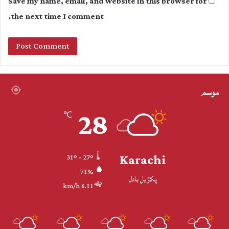
Save my name, email, and website in this browser for
the next time I comment.
موسم
28
℃
Karachi
31º - 27º
71%
پکڙيل بادل
6.11 km/h