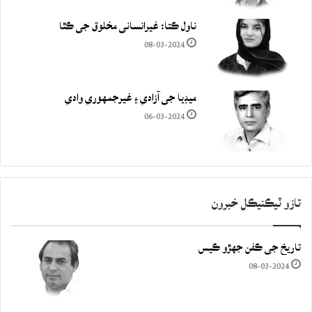
ناول ڪتا: غيرانساني مخلوق جي ڪٿا
08-03-2024
ميڊيا جي آزادي ۽ غيرجمھوري وادي
06-03-2024
تازو ٽيڪنيڪل خبرون
تاريخ جي ڪفن جھڙو ڪيس
08-03-2024