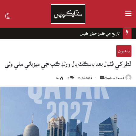
مينيو
tch
kin
تاريخ جي ڪفن جھڙو ڪيس
رانديون
قطر کي فٽبال بعد باسڪٽ بال ورلڊ ڪپ جي ميزباني ملي وئي
14
0
28-04-2023
Send
Ghulam Rasool
an
email