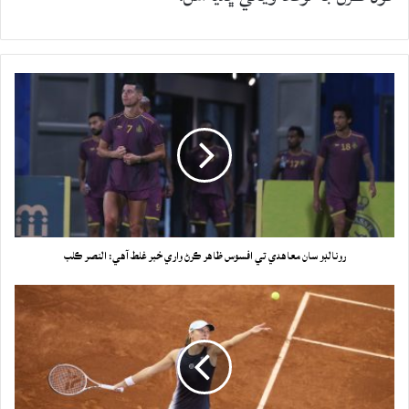
رونالڊو سان معاهدي تي افسوس ظاهر ڪرڻ واري خبر غلط آهي: النصر ڪلب