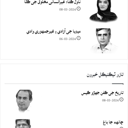
ناول ڪتا: غيرانساني مخلوق جي ڪٿا
08-03-2024
ميڊيا جي آزادي ۽ غيرجمھوري وادي
06-03-2024
تازو ٽيڪنيڪل خبرون
تاريخ جي ڪفن جھڙو ڪيس
08-03-2024
چانهه جا باغ