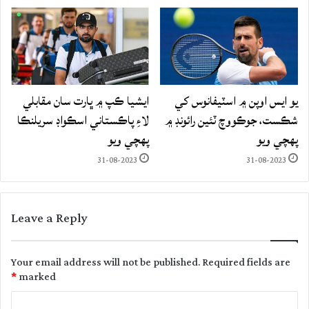
يو ايس اوپن ۾ اسٽيفانوس کي
ايشيا ڪپ ۾ ڀارت سان مقابلي
شڪست، جوڪووچ ٽئين رائونڊ ۾
لاءِ پاڪستاني اسڪواڊ سريلنڪا
پهچي ويو
پهچي ويو
31-08-2023
31-08-2023
Leave a Reply
Your email address will not be published.
Required fields are
*
marked
C