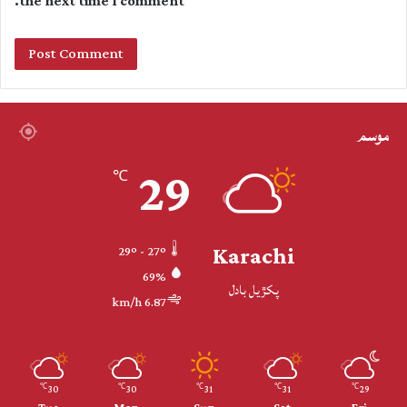
the next time I comment.
موسم
29
℃
Karachi
29º - 27º
69%
پکڙيل بادل
6.87 km/h
30
30
31
31
29
℃
℃
℃
℃
℃