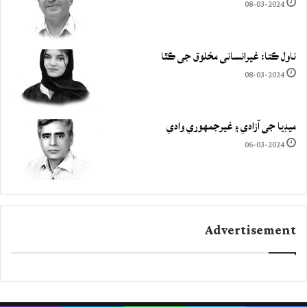
08-03-2024
ناول ڪتا: غيرانساني مخلوق جي ڪٿا
08-03-2024
ميڊيا جي آزادي ۽ غيرجمھوري وادي
06-03-2024
Advertisement