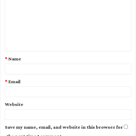
o
m
m
e
n
t
*
Name
*
*
Email
Website
Save my name, email, and website in this browser for