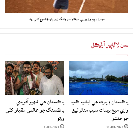
ميڊرڊ اوپن ۾ زيوري، ميدادوف ۽ وانگ زيو پنهنجا ميچ کٽي ورتا
سان لاڳاپيل آرٽيڪل
پاڪستان ۽ ڀارت جي ايشيا ڪپ
پاڪستان جي شهير آفريدي
واري ميچ برسات سبب متاثر ٿيڻ
باڪسنگ جو عالمي مقابلو کٽي
جو خدشو
ورتو
31-08-2023
31-08-2023