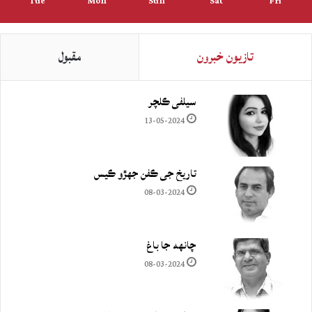
Tue
Mon
Sun
Sat
Fri
تازيون خبرون
مقبول
سيلفي ڪلچر
13-05-2024
تاريخ جي ڪفن جھڙو ڪيس
08-03-2024
چانهه جا باغ
08-03-2024