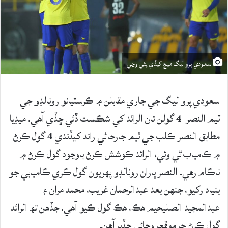
سعودي پرو ليگ ميچ کيڏي پئي وڃي
سعودي پرو ليگ جي جاري مقابلن ۾ ڪرسٽيانو رونالڊو جي
ٽيم النصر 4 گولن تان الرائد کي شڪست ڏئي ڇڏي آهي. ميڊيا
مطابق النصر ڪلب جي ٽيم جارحاڻي راند کيڏندي 4 گول ڪرڻ
۾ ڪامياب ٿي وئي، الرائد ڪوشش ڪرڻ باوجود گول ڪرڻ ۾
ناڪام رهي. النصر پاران رونالڊو پهريون گول ڪري ڪاميابي جو
بنياد رکيو، جنهن بعد عبدالرحمان غريب، محمد مران ۽
عبدالمجيد الصليحيم هڪ، هڪ گول ڪيو آهي. جڏهن تھ الرائد
گول ڪرڻ جا موقعا وڃائي ڇڏيا آهن.