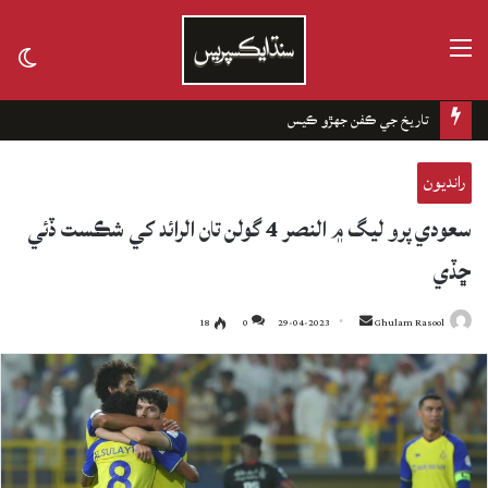
مينيو
tch
kin
تاريخ جي ڪفن جھڙو ڪيس
رانديون
سعودي پرو ليگ ۾ النصر 4 گولن تان الرائد کي شڪست ڏئي
ڇڏي
18
0
29-04-2023
Send
Ghulam Rasool
an
email