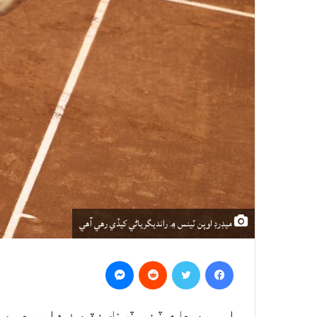
ميڊرڊ اوپن ٽينس ۾ رانديگرياڻي کيڏي رهي آهي
Messenger
Reddit
Twitter
Facebook