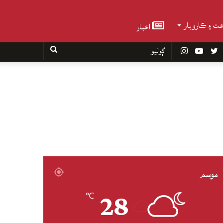
عت ۽ ڪاروبار
اخبار
Faceboo
Twitter
YouTube
Instagram
ڳوليو
موسم
28
℃