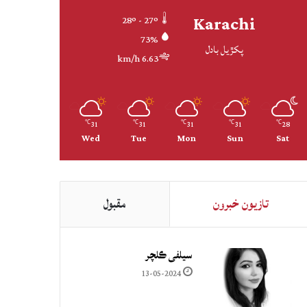
Karachi
28º - 27º
73%
پکڙيل بادل
6.63 km/h
31
31
31
31
28
℃
℃
℃
℃
℃
Wed
Tue
Mon
Sun
Sat
تازيون خبرون
مقبول
سيلفي ڪلچر
13-05-2024