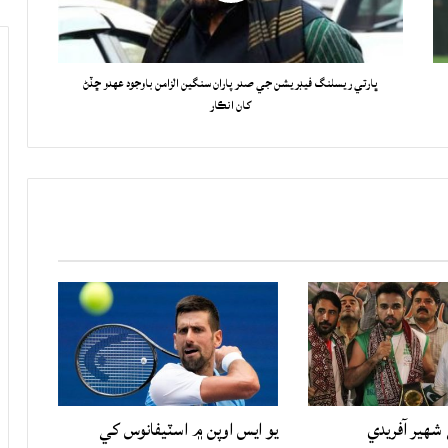
ڀارتي ريسلنگ فيڊريشن جي صدر پاران سنگين الزامن باوجود عهدو ڇڏڻ
کان انڪار
شهير آفريدي
يو ايس اوپن ۾ اسٽيفانوس کي