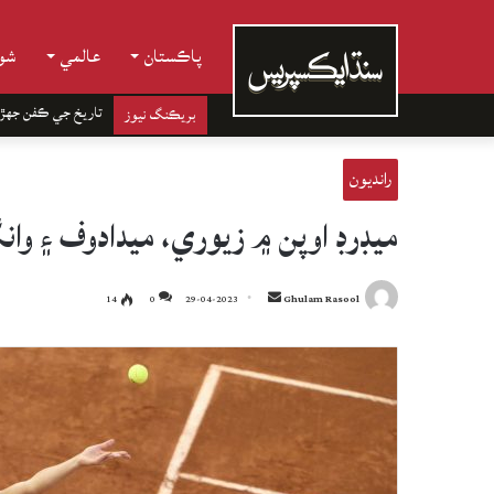
پاڪستان
عالمي
شوب
تاريخ جي ڪفن جھڙ
بريڪنگ نيوز
رانديون
ميڊرڊ اوپن ۾ زيوري، ميدادوف ۽ وانگ
Send
14
0
29-04-2023
Ghulam Rasool
an
email