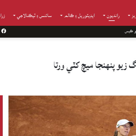
ز
رانديون
ايڊيٽوريل ۽ ڪالم
سائنس ۽ ٽيڪنالاجي
زرا
و ڪيس
k
 زيو پنهنجا ميچ کٽي ورتا