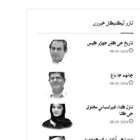
تازو ٽيڪنيڪل خبرون
تاريخ جي ڪفن جھڙو ڪيس
08-03-2024
چانهه جا باغ
08-03-2024
ناول ڪتا: غيرانساني مخلوق
جي ڪٿا
08-03-2024
ميڊيا جي آزادي ۽ غيرجمھوري