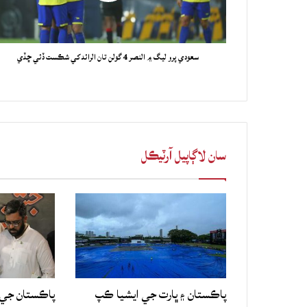
سعودي پرو ليگ ۾ النصر 4 گولن تان الرائد کي شڪست ڏئي ڇڏي
سان لاڳاپيل آرٽيڪل
پاڪستان ۽ ڀارت جي ايشيا ڪپ
پاڪستان جي 