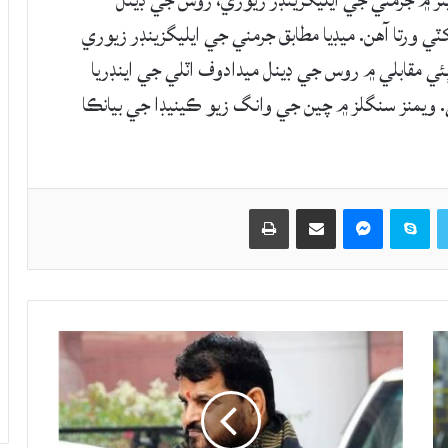
نز ۾ جرمني جي ايليگزينڊر زيوري، روس جي ڊينل
ٽي ورتا آهن. ميڊيا مطابق جرمني جي ايليگزينڊر زيوري
 مقابلي ۾ روس جي ڊينل ميدادوف اٽلي جي اينڊريا
ويمنز سنگلز ۾ چين جي وانگ زيو ڪينيڊا جي بيانڪا
Twitter
Skype
Messenger
حصيداري ڪريو اي ميل ذريعي
اپيو