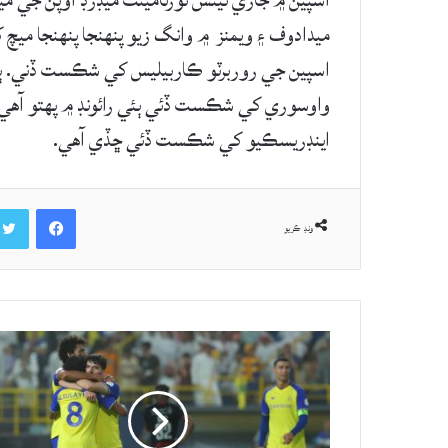
اسپين ۾ جاري ٽينس ٽورنامينٽ ميڊرڊ اوپن جي مي
ميدادوف ۽ ويمنز ۾ وانگ زيو پنهنجا پنهنجا ميچ ک
اسپين جي روربرٽو ڪاربيليس کي شڪست ڏني. ٻئي
واوسوري کي شڪست ڏئي ٻئي رائونڊ ۾ پهتو آهي. 
اينڊريسڪيو کي شڪست ڏئي ڇڏي آهي.
Facebook
ونڊ ڪريو