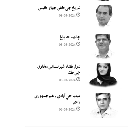
تاريخ جي ڪفن جھڙو ڪيس
08-03-2024
چانهه جا باغ
08-03-2024
ناول ڪتا: غيرانساني مخلوق
جي ڪٿا
08-03-2024
ميڊيا جي آزادي ۽ غيرجمھوري
وادي
06-03-2024