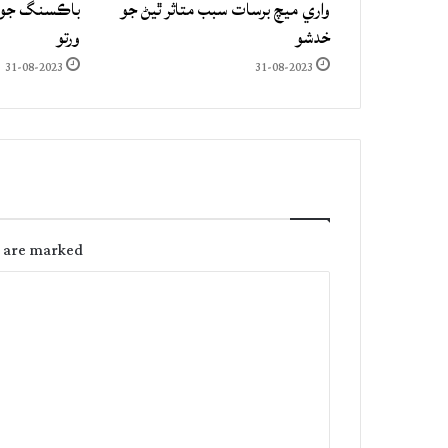
واري ميچ برسات سبب متاثر ٿيڻ جو
باڪسنگ جو ع
خدشو
ورتو
31-08-2023
31-08-2023
s are marked
C
o
m
m
e
n