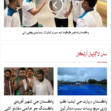
پاڪستان شاهين ڪرڪيٽ ٽيم سيريز کيڏڻ لاءِ زمبابوي پهچي وئي
سان لاڳاپيل آرٽيڪل
پاڪستان ۽ ڀارت جي ايشيا ڪپ
پاڪستان جي شهير آفريدي
واري ميچ برسات سبب متاثر ٿيڻ
باڪسنگ جو عالمي مقابلو کٽي