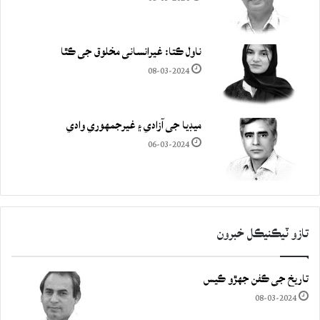
ناول ڪتا: غيرانساني مخلوق جي ڪٿا
08-03-2024
ميڊيا جي آزادي ۽ غيرجمھوري وادي
06-03-2024
تازو ٽيڪنيڪل خبرون
تاريخ جي ڪفن جھڙو ڪيس
08-03-2024