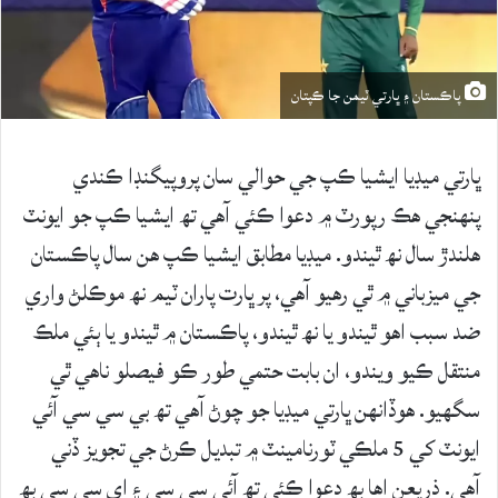
پاڪستان ۽ ڀارتي ٽيمن جا ڪپتان
ڀارتي ميڊيا ايشيا ڪپ جي حوالي سان پروپيگنڊا ڪندي
پنهنجي هڪ رپورٽ ۾ دعوا ڪئي آهي تھ ايشيا ڪپ جو ايونٽ
هلندڙ سال نھ ٿيندو. ميڊيا مطابق ايشيا ڪپ هن سال پاڪستان
جي ميزباني ۾ ٿي رهيو آهي، پر ڀارت پاران ٽيم نھ موڪلڻ واري
ضد سبب اهو ٿيندو يا نھ ٿيندو، پاڪستان ۾ ٿيندو يا ٻئي ملڪ
منتقل ڪيو ويندو، ان بابت حتمي طور ڪو فيصلو ناهي ٿي
سگهيو. هوڏانهن ڀارتي ميڊيا جو چوڻ آهي تھ بي سي سي آئي
ايونٽ کي 5 ملڪي ٽورنامينٽ ۾ تبديل ڪرڻ جي تجويز ڏني
آهي. ذريعن اها بھ دعوا ڪئي تھ آئي سي سي ۽ اي سي سي بھ