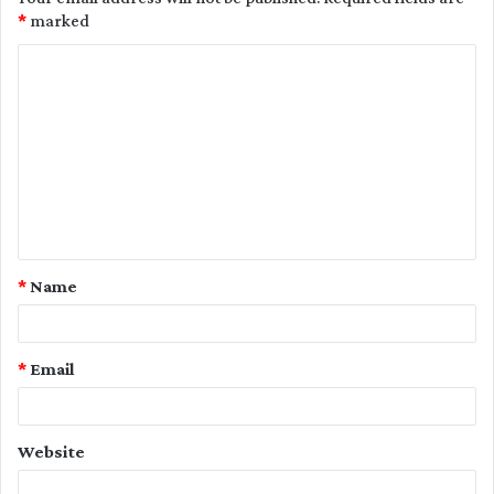
*
marked
C
o
m
m
e
n
t
*
Name
*
*
Email
Website