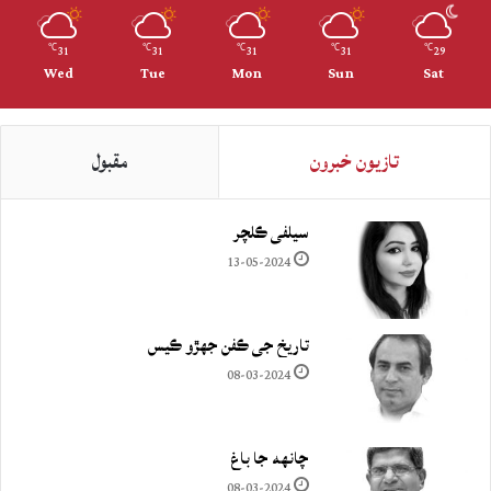
31
31
31
31
29
℃
℃
℃
℃
℃
Wed
Tue
Mon
Sun
Sat
تازيون خبرون
مقبول
سيلفي ڪلچر
13-05-2024
تاريخ جي ڪفن جھڙو ڪيس
08-03-2024
چانهه جا باغ
08-03-2024