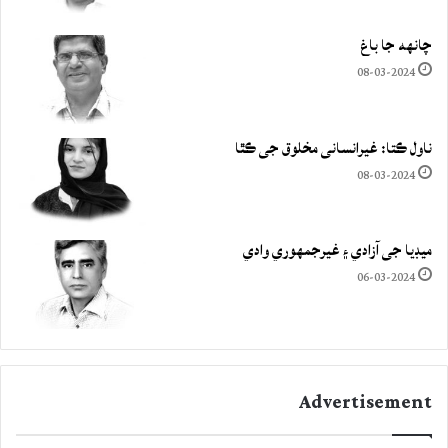
چانهه جا باغ
08-03-2024
ناول ڪتا: غيرانساني مخلوق جي ڪٿا
08-03-2024
ميڊيا جي آزادي ۽ غيرجمھوري وادي
06-03-2024
Advertisement