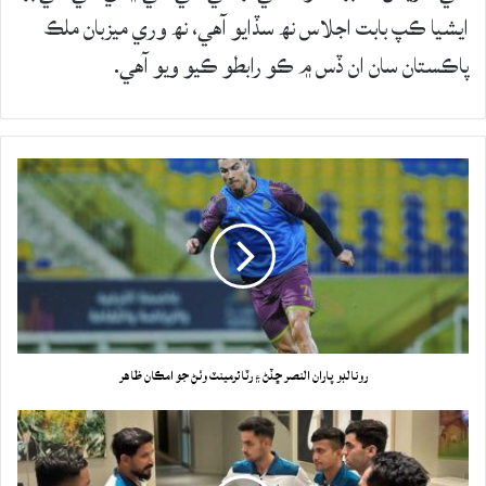
ايشيا ڪپ بابت اجلاس نھ سڏايو آهي، نھ وري ميزبان ملڪ
پاڪستان سان ان ڏس ۾ ڪو رابطو ڪيو ويو آهي.
رونالڊو پاران النصر ڇڏڻ ۽ رٽائرمينٽ وٺڻ جو امڪان ظاهر