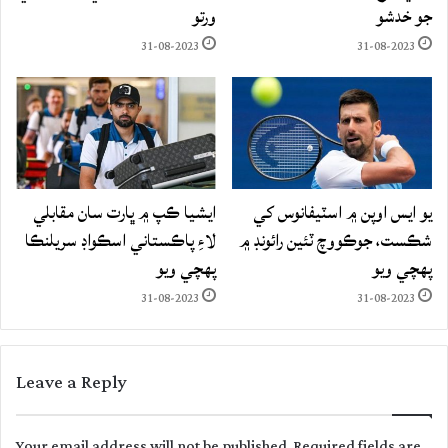
جو خدشو
ورتو
31-08-2023
31-08-2023
يو ايس اوپن ۾ اسٽيفانوس کي
ايشيا ڪپ ۾ ڀارت سان مقابلي
شڪست، جوڪووچ ٽئين رائونڊ ۾
لاءِ پاڪستاني اسڪواڊ سريلنڪا
پهچي ويو
پهچي ويو
31-08-2023
31-08-2023
Leave a Reply
Your email address will not be published.
Required fields are