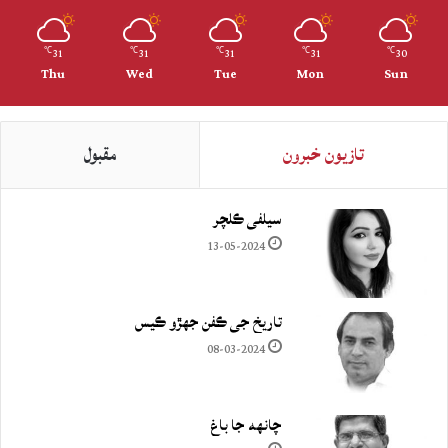
31
31
31
31
30
℃
℃
℃
℃
℃
Thu
Wed
Tue
Mon
Sun
تازيون خبرون
مقبول
سيلفي ڪلچر
13-05-2024
تاريخ جي ڪفن جھڙو ڪيس
08-03-2024
چانهه جا باغ