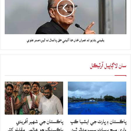
يقيني بڻايو ته عمران خان جا آئيني حق پائمال نه ٿين:صدر علوي
سان لاڳاپيل آرٽيڪل
پاڪستان ۽ ڀارت جي ايشيا ڪپ
پاڪستان جي شهير آفريدي
واري ميچ برسات سبب متاثر ٿيڻ
باڪسنگ جو عالمي مقابلو کٽي