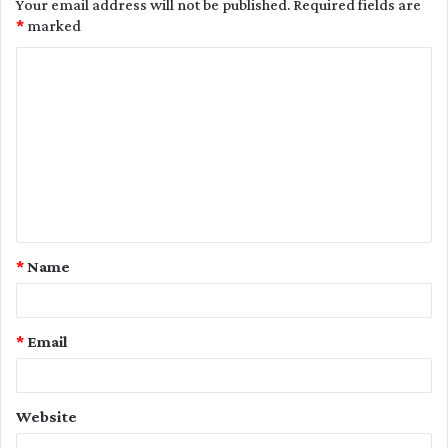
Your email address will not be published.
Required fields are
*
marked
C
o
m
m
e
n
t
*
Name
*
*
Email
Website