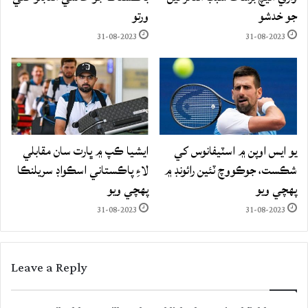
جو خدشو
ورتو
31-08-2023
31-08-2023
يو ايس اوپن ۾ اسٽيفانوس کي
ايشيا ڪپ ۾ ڀارت سان مقابلي
شڪست، جوڪووچ ٽئين رائونڊ ۾
لاءِ پاڪستاني اسڪواڊ سريلنڪا
پهچي ويو
پهچي ويو
31-08-2023
31-08-2023
Leave a Reply