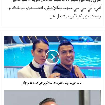
آهي. آئي سي سي موجب بنگلاديش، افغانستان، سريلنڪا ۽
ويسٽ انڊيز ٽاپ ٽين ۾ شامل آهن.
رونالڊو جي ماءُ پٽ ۽ ننهن ۾ خراب لاڳاپن جي خبر رد ڪري ڇڏي