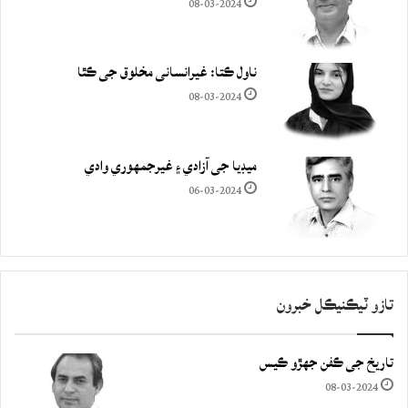
08-03-2024
ناول ڪتا: غيرانساني مخلوق جي ڪٿا
08-03-2024
ميڊيا جي آزادي ۽ غيرجمھوري وادي
06-03-2024
تازو ٽيڪنيڪل خبرون
تاريخ جي ڪفن جھڙو ڪيس
08-03-2024