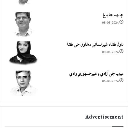
چانهه جا باغ
08-03-2024
ناول ڪتا: غيرانساني مخلوق جي ڪٿا
08-03-2024
ميڊيا جي آزادي ۽ غيرجمھوري وادي
06-03-2024
Advertisement