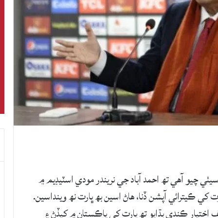
ٺي چيو آهي تھ احمد آباد جي نريندر مودي اسٽيڊيم ۾
کي ڪيترائي آپشن ڏنا، هاڻ اسين بھ ڀارت نھ وينداسين.
ف اختيار ڪندي ٻڌايو تھ ڀارت کي پاڪستان ۾ کيڏڻ ۽