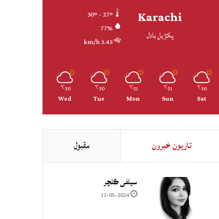
Karachi
30º - 27º
77%
پکڙيل بادل
5.45 km/h
30
30
31
31
30
℃
℃
℃
℃
℃
Wed
Tue
Mon
Sun
Sat
تازيون خبرون
مقبول
سيلفي ڪلچر
13-05-2024