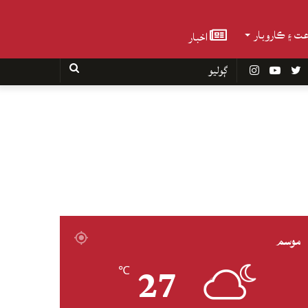
عت ۽ ڪاروبار
اخبار
Faceboo
Twitter
YouTube
Instagram
ڳوليو
موسم
27
℃