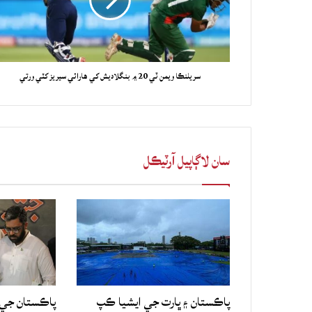
سريلنڪا ويمن ٽي 20 ۾ بنگلاديش کي هارائي سيريز کٽي ورتي
سان لاڳاپيل آرٽيڪل
پاڪستان ۽ ڀارت جي ايشيا ڪپ
پاڪستان جي 