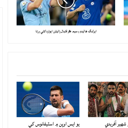
ايرلنگ هالينڊ ۽ سيم ڪر فٽبال رائيٽرز ايوارڊ کٽي ورتا
شهير آفريدي
يو ايس اوپن ۾ اسٽيفانوس کي