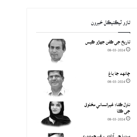
تازو ٽيڪنيڪل خبرون
تاريخ جي ڪفن جھڙو ڪيس
08-03-2024
چانهه جا باغ
08-03-2024
ناول ڪتا: غيرانساني مخلوق
جي ڪٿا
08-03-2024
ميڊيا جي آزادي ۽ غيرجمھوري