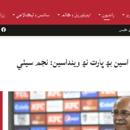
ز
رانديون
ايڊيٽوريل ۽ ڪالم
سائنس ۽ ٽيڪنالاجي
زرا
و ڪيس
k
اسين بھ ڀارت نھ وينداسين: نجم سيٺي