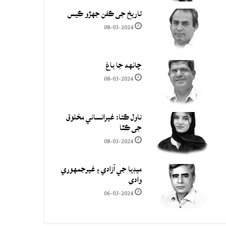
تاريخ جي ڪفن جھڙو ڪيس
08-03-2024
چانهه جا باغ
08-03-2024
ناول ڪتا: غيرانساني مخلوق
جي ڪٿا
08-03-2024
ميڊيا جي آزادي ۽ غيرجمھوري
وادي
06-03-2024