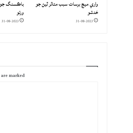
واري ميچ برسات سبب متاثر ٿيڻ جو
باڪسنگ جو ع
خدشو
ورتو
31-08-2023
31-08-2023
s are marked
C
o
m
m
e
n