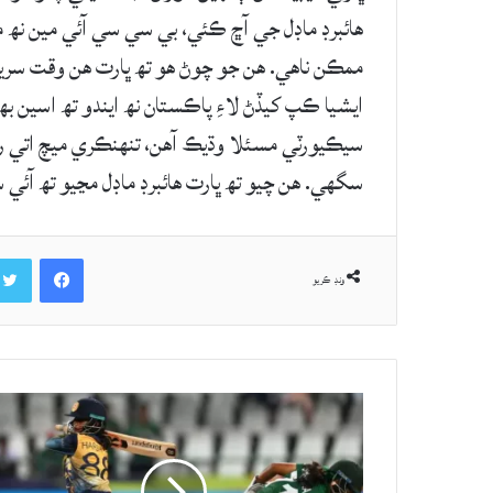
هائبرڊ ماڊل جي آڇ ڪئي، بي سي سي آئي مين نھ م
ممڪن ناهي. هن جو چوڻ هو تھ ڀارت هن وقت سريلن
ايشيا ڪپ کيڏڻ لاءِ پاڪستان نھ ايندو تھ اسين بھ
سيڪيورٽي مسئلا وڌيڪ آهن، تنهنڪري ميچ اتي رکڻ
سگهي. هن چيو تھ ڀارت هائبرڊ ماڊل مڃيو تھ آئي 
Facebook
ونڊ ڪريو