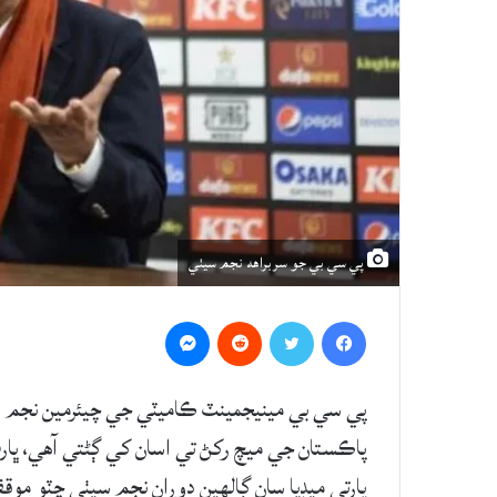
پي سي بي جو سربراهه نجم سيٺي
Messenger
Reddit
Twitter
Facebook
پي سي بي مينيجمينٽ ڪاميٽي جي چيئرمين نجم سي
پاڪستان جي ميچ رکڻ تي اسان کي ڳڻتي آهي، ڀارت 
ڀارتي ميڊيا سان ڳالهين دوران نجم سيٺي چٽو موق