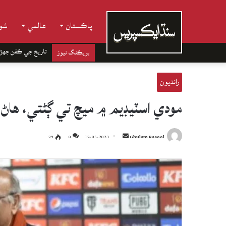
پاڪستان
عالمي
شوب
تاريخ جي ڪفن جھڙ
بريڪنگ نيوز
رانديون
مودي اسٽيڊيم ۾ ميچ تي ڳڻتي، هاڻ 
Send
29
0
12-05-2023
Ghulam Rasool
an
email