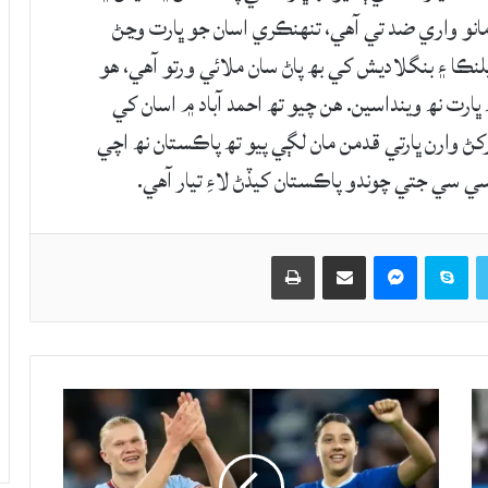
انو واري ضد تي آهي، تنهنڪري اسان جو ڀارت وڃڻ
ڪا ۽ بنگلاديش کي بھ پاڻ سان ملائي ورتو آهي، هو
 ڀارت نھ وينداسين. هن چيو تھ احمد آباد ۾ اسان کي
 وارن ڀارتي قدمن مان لڳي پيو تھ پاڪستان نھ اچي
سي سي جتي چوندو پاڪستان کيڏڻ لاءِ تيار آهي.
Twitter
Skype
Messenger
حصيداري ڪريو اي ميل ذريعي
اپيو