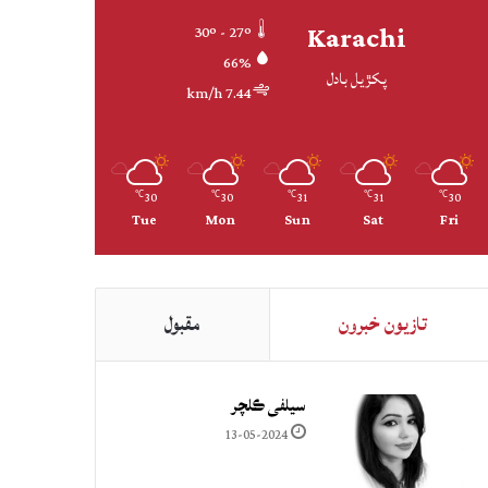
Karachi
30º - 27º
66%
پکڙيل بادل
7.44 km/h
30
30
31
31
30
℃
℃
℃
℃
℃
Tue
Mon
Sun
Sat
Fri
تازيون خبرون
مقبول
سيلفي ڪلچر
13-05-2024