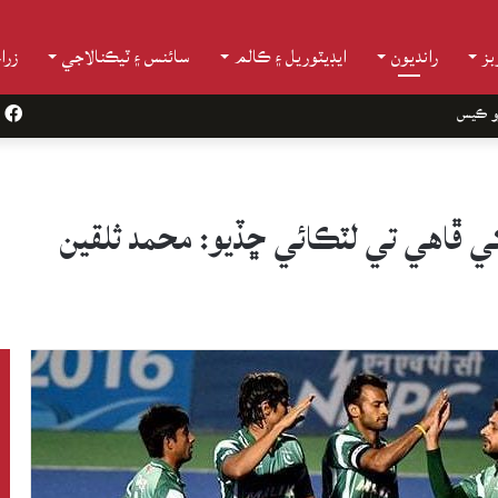
ز
رانديون
ايڊيٽوريل ۽ ڪالم
سائنس ۽ ٽيڪنالاجي
زرا
و ڪيس
k
 ڦاهي تي لٽڪائي ڇڏيو: محمد ثلقين