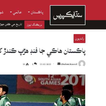
پاڪستان
عالمي
شوب
تاريخ جي ڪفن جھڙ
بريڪنگ نيوز
رانديون
پاڪستان هاڪي جا فنڊ هڙپ ڪندڙ کي
Send
10
0
13-05-2023
Ghulam Rasool
an
email