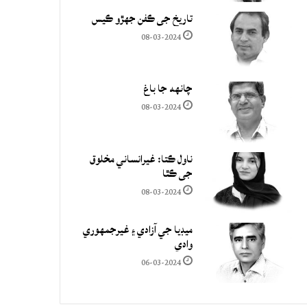
تاريخ جي ڪفن جھڙو ڪيس
08-03-2024
چانهه جا باغ
08-03-2024
ناول ڪتا: غيرانساني مخلوق
جي ڪٿا
08-03-2024
ميڊيا جي آزادي ۽ غيرجمھوري
وادي
06-03-2024