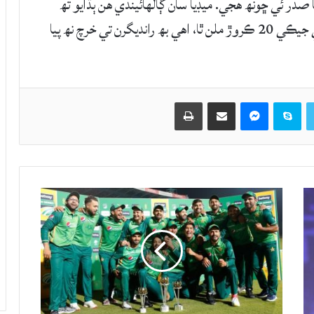
صدر ئي ڇونھ هجي. ميڊيا سان ڳالهائيندي هن ٻڌايو تھ
ڀارت هاڪي تي 3 ارب رپيا خرچ ڪري ٿو، اسان جي جيڪي 20 ڪروڙ ملن ٿا، اهي بھ رانديگرن تي خرچ نھ پيا
Twitter
Skype
Messenger
حصيداري ڪريو اي ميل ذريعي
اپيو