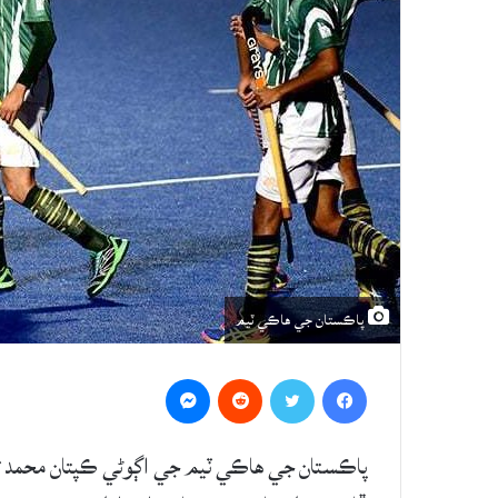
پاڪستان جي هاڪي ٽيم
Messenger
Reddit
Twitter
Facebook
پاڪستان جي هاڪي ٽيم جي اڳوڻي ڪپتان محمد ث