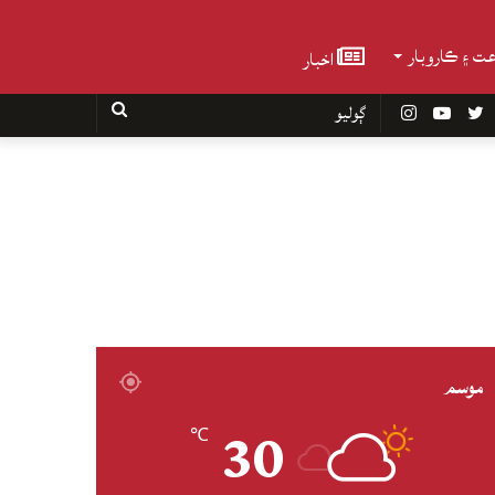
عت ۽ ڪاروبار
اخبار
Faceboo
Twitter
YouTube
Instagram
ڳوليو
موسم
30
℃