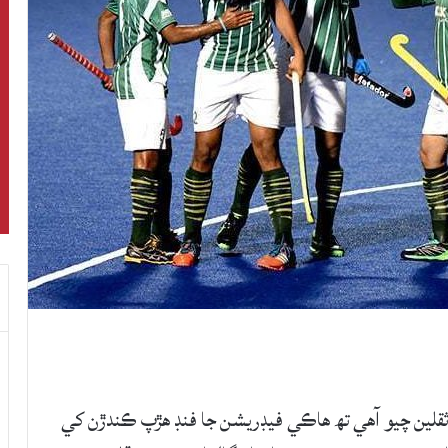
قلين چيو آهي تھ هاڪي فيڊريشن جا فنڊ هڙپ ڪندڙن کي