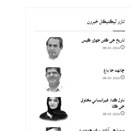
تازو ٽيڪنيڪل خبرون
تاريخ جي ڪفن جھڙو ڪيس
08-03-2024
چانهه جا باغ
08-03-2024
ناول ڪتا: غيرانساني مخلوق
جي ڪٿا
08-03-2024
ميڊيا جي آزادي ۽ غيرجمھوري