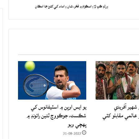
ورلڊ ڪپ لاءِ اسڪواڊ ۾ فخر، شان ۽ امام کي کڻڻ جا امڪان
شهير آفريدي
يو ايس اوپن ۾ اسٽيفانوس کي
المي مقابلو کٽي
شڪست، جوڪووچ ٽئين رائونڊ ۾
پهچي ويو
31-08-2023