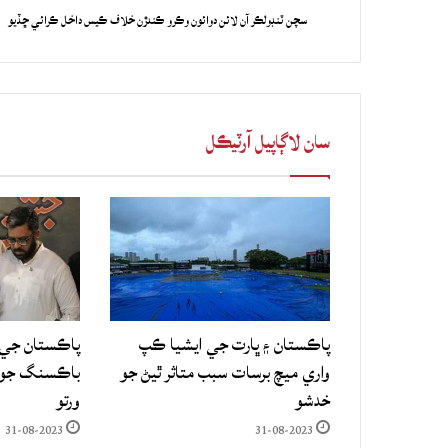
سچن ٽنڊولڪر آن لائن دوائون وڪرو ڪندڙن خلاف ڪيس داخل ڪرائي ڇڏيو
سان لاڳاپيل آرٽيڪل
پاڪستان ۽ ڀارت جي ايشيا ڪپ
پاڪستان جي 
واري ميچ برسات سبب متاثر ٿيڻ جو
باڪسنگ جو ع
خدشو
ورتو
31-08-2023
31-08-2023