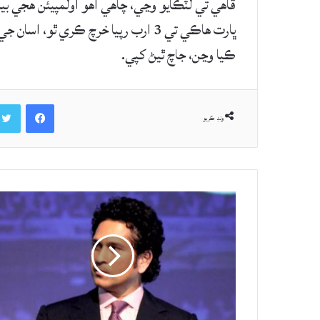
ڦاهي تي لٽڪايو وڃي، چاهي اهو اولمپيئن هجي بيا 
ڪيا وڃن، جاچ ٿيڻ کپي.
Facebook
ونڊ ڪريو