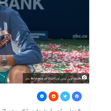
ڪينيڊا اوپن ٽينس ٽورنامينٽ جو فاتڄ جانڪ سنر
Messenger
Reddit
Twitter
Facebook