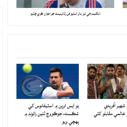
انگلينڊ جي تيز بالر اسٽيو فن رٽائرمينٽ جو اعلان ڪري ڇڏيو
شهير آفريدي
يو ايس اوپن ۾ اسٽيفانوس کي
المي مقابلو کٽي
شڪست، جوڪووچ ٽئين رائونڊ ۾
پهچي ويو