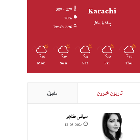
Karachi
30º - 27º
70%
پکڙيل بادل
7.96 km/h
30
29
31
30
30
℃
℃
℃
℃
℃
Mon
Sun
Sat
Fri
Thu
تازيون خبرون
مقبول
سيلفي ڪلچر
13-05-2024