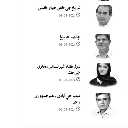
تاريخ جي ڪفن جھڙو ڪيس
08-03-2024
چانهه جا باغ
08-03-2024
ناول ڪتا: غيرانساني مخلوق
جي ڪٿا
08-03-2024
ميڊيا جي آزادي ۽ غيرجمھوري
وادي
06-03-2024