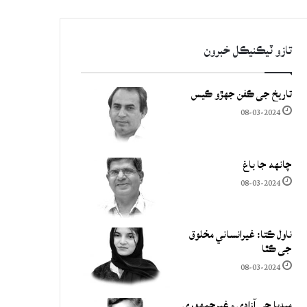
تازو ٽيڪنيڪل خبرون
تاريخ جي ڪفن جھڙو ڪيس
08-03-2024
چانهه جا باغ
08-03-2024
ناول ڪتا: غيرانساني مخلوق
جي ڪٿا
08-03-2024
ميڊيا جي آزادي ۽ غيرجمھوري