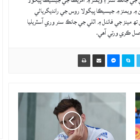
لي جي جانڪ سنر ۽ ويمنز ۾ آمريڪا جي جيسيڪا پيگولا
لن ۾ ويمنز ۾ جيسيڪا پيگولا روس جي رانديگرياڻي
ھ مينز جي فائنل ۾ اٽلي جي جانڪ سنر وري آسٽريليا
صل ڪري ورتي آهي.
Twitter
Skype
Messenger
حصيداري ڪريو اي ميل ذريعي
اپيو