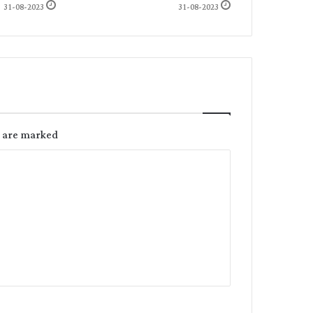
31-08-2023
31-08-2023
s are marked
C
o
m
m
e
n
t
*