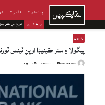
پاڪستان
عالمي
شوب
تاريخ جي ڪفن جھڙ
بريڪنگ نيوز
رانديون
پيگولا ۽ سنر ڪينيڊا اوپن ٽينس ٽور
Send
10
0
14-08-2023
Ghulam Rasool
an
email