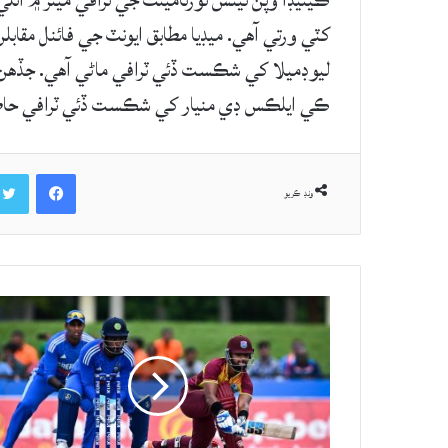
ڪينيڊا وپن ٽينس ٽورنامينٽ جي ٽرافي مينز ۾ اٽ
کٽي ورتي آهي. ميڊيا مطابق ايونٽ جي فائنل مقاب
ليوڊميلا کي شڪست ڏئي ٽرافي ماڻي آهي. جڏهن ت
ڪي ايلڪس ڊي منيار کي شڪست ڏئي ٽرافي حا
Facebook
ونڊ ڪريو