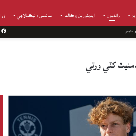
ز
رانديون
ايڊيٽوريل ۽ ڪالم
سائنس ۽ ٽيڪنالاجي
زرا
و ڪيس
k
نامنيٽ کٽي ورتي