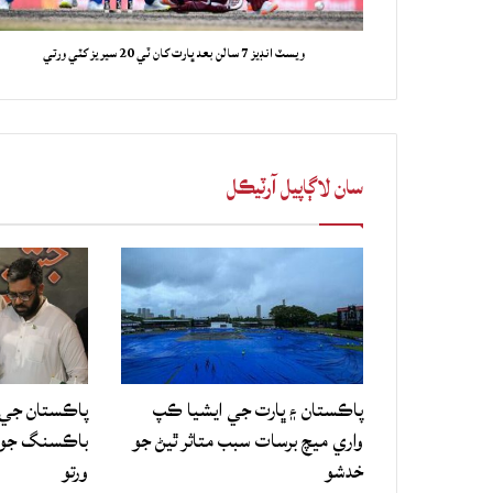
ويسٽ انڊيز 7 سالن بعد ڀارت کان ٽي 20 سيريز کٽي ورتي
سان لاڳاپيل آرٽيڪل
پاڪستان ۽ ڀارت جي ايشيا ڪپ
پاڪستان جي 
واري ميچ برسات سبب متاثر ٿيڻ جو
باڪسنگ جو ع
خدشو
ورتو