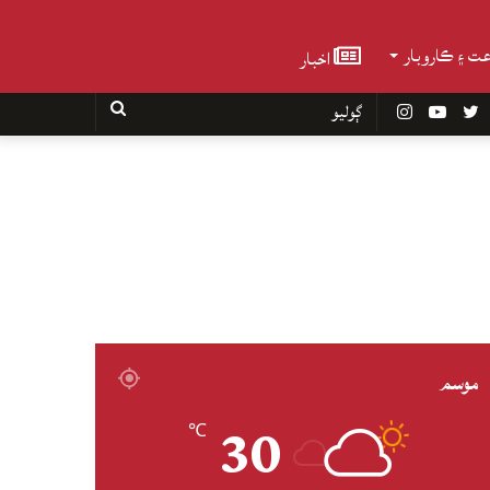
عت ۽ ڪاروبار
اخبار
Faceboo
Twitter
YouTube
Instagram
ڳوليو
موسم
30
℃