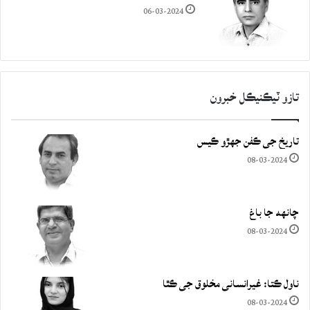
06-03-2024
تازو ٽيڪنيڪل خبرون
تاريخ جي ڪفن جھڙو ڪيس
08-03-2024
چانهه جا باغ
08-03-2024
ناول ڪتا: غيرانساني مخلوق جي ڪٿا
08-03-2024