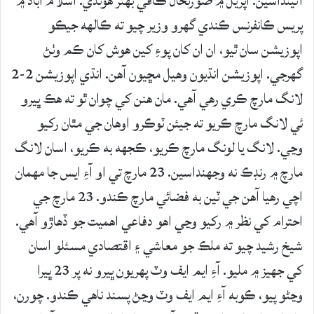
آڻينداسين. اپريل ۾ صورتحال ڪافي بهتر هوندي. اسلام آباد ۾
پريس ڪانفرنس ڪندي گهرو وزير چيو ته ڪالهه جيڪو
اپوزيشن سان ٿيو، ان ان کان پوءِ کين هوش کان ڪم وٺڻ
گهرجي. اپوزيشن انڌيون وهيل مڇيون آهن. انڌي اپوزيشن 2-2
لانگ مارچ ڪري رهي آهي. مان هنن کي چوان ٿو ته هڪ ڀيرو
ئي لانگ مارچ ڪريو ته جيئن ٽوڪرو اوهان جي مٿان رکيو
وڃي. لانگ يا لونگ مارچ ڪريو، ڪجهه به ڪريو، اسان لانگ
مارچ ۾ رنڊڪ نه وجهنداسين. 23 مارچ تي او آءِ ايس جا مهمان
اچي رهيا آهن جي ٽين به فضائي مارچ ڪندو. 23 مارچ جي
احترام کي نظر ۾ رکيو وڃي اهو دفاعي اهميت جو ڏهاڙو آهي.
شيخ رشيد چيو ته ملڪ جو معاشي ۽ اقتصادي مسئلو اسان
کي جهيز ۾ مليو. آءِ ايم ايف وٽ پهريون ڀيرو نه پر 23 ڀيرا
وڃڻو پيو، ڪوبه آءِ ايم ايف وٽ وڃڻ پسند ناهي ڪندو. چورن،