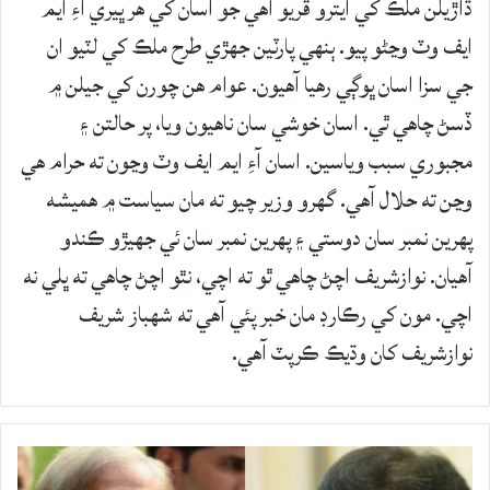
ڌاڙيلن ملڪ کي ايترو ڦريو آهي جو اسان کي هر ڀيري آءِ ايم
ايف وٽ وڃڻو پيو. ٻنهي پارٽين جهڙي طرح ملڪ کي لٽيو ان
جي سزا اسان ڀوڳي رهيا آهيون. عوام هن چورن کي جيلن ۾
ڏسڻ چاهي ٿي. اسان خوشي سان ناهيون ويا، پر حالتن ۽
مجبوري سبب وياسين. اسان آءِ ايم ايف وٽ وڃون ته حرام هي
وڃن ته حلال آهي. گهرو وزير چيو ته مان سياست ۾ هميشه
پهرين نمبر سان دوستي ۽ پهرين نمبر سان ئي جهيڙو ڪندو
آهيان. نوازشريف اچڻ چاهي ٿو ته اچي، نٿو اچڻ چاهي ته ڀلي نه
اچي. مون کي رڪارڊ مان خبر پئي آهي ته شهباز شريف
نوازشريف کان وڌيڪ ڪرپٽ آهي.