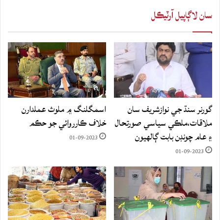
سان لاڳاپيل آرٽيڪل
گورنر سنڌ جي نوازشريف سان
اسمگلنگ ۾ ملوث عملدارن
ملاقات،ملڪي سياسي صورتحال
خلاف ڪارروائي جو حڪم
۽ عام چونڊن بابت ڳالهيون
01-09-2023
01-09-2023