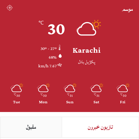
موسم
30
℃
Karachi
30º - 27º
68%
پکڙيل بادل
7.67 km/h
30
30
31
31
30
℃
℃
℃
℃
℃
Tue
Mon
Sun
Sat
Fri
تازيون خبرون
مقبول