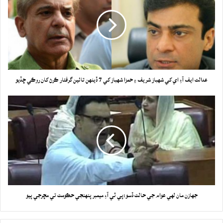
عدالت ايف آءِ اي کي شهباز شريف ۽ حمزا شهباز کي 7 ڏينهن تائين گرفتار ڪرڻ کان روڪي ڇڏيو
جهازن مان لهي عوام جي حالت ڏسو:پي ٽي آءِ ميمبر پنهنجي حڪومت تي مڇرجي پيو