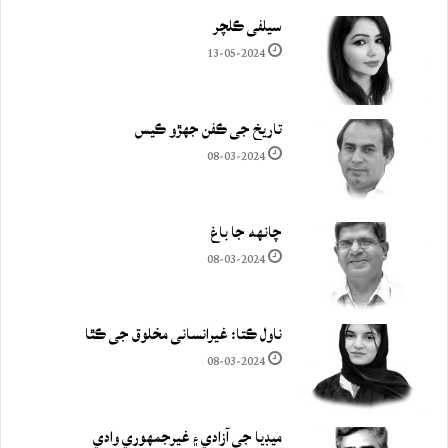
سيلفي ڪلچر
13-05-2024
تاريخ جي ڪفن جھڙو ڪيس
08-03-2024
چانهه جا باغ
08-03-2024
ناول ڪتا: غيرانساني مخلوق جي ڪٿا
08-03-2024
ميڊيا جي آزادي ۽ غيرجمھوري وادي