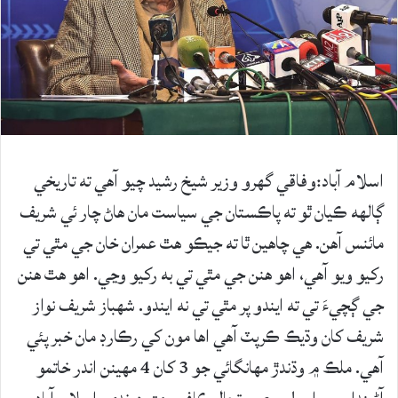
اسلام آباد:وفاقي گهرو وزير شيخ رشيد چيو آهي ته تاريخي
ڳالهه ڪيان ٿو ته پاڪستان جي سياست مان هاڻ چار ئي شريف
مائنس آهن. هي چاهين ٿا ته جيڪو هٿ عمران خان جي مٿي تي
رکيو ويو آهي، اهو هنن جي مٿي تي به رکيو وڃي. اهو هٿ هنن
جي ڳچيءَ تي ته ايندو پر مٿي تي نه ايندو. شهباز شريف نواز
شريف کان وڌيڪ ڪرپٽ آهي اها مون کي رڪارڊ مان خبر پئي
آهي. ملڪ ۾ وڌندڙ مهانگائي جو 3 کان 4 مهينن اندر خاتمو