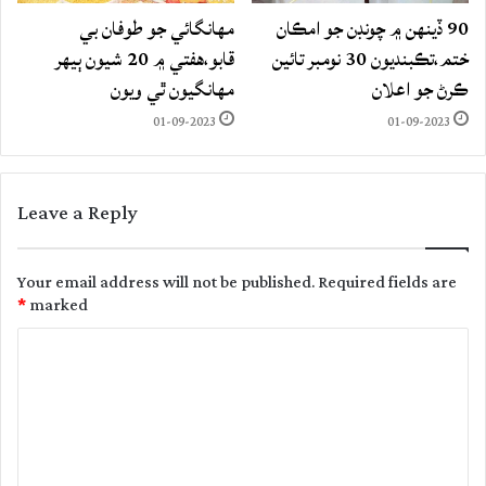
90 ڏينهن ۾ چونڊن جو امڪان
مهانگائي جو طوفان بي
ختم،تڪبنديون 30 نومبر تائين
قابو،هفتي ۾ 20 شيون ٻيهر
ڪرڻ جو اعلان
مهانگيون ٿي ويون
01-09-2023
01-09-2023
Leave a Reply
Your email address will not be published.
Required fields are
*
marked
C
o
m
m
e