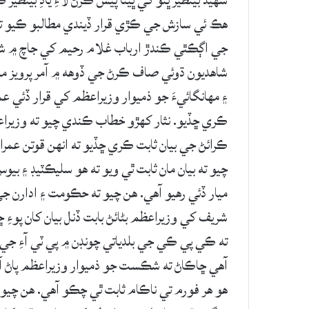
شاهديون ڌوئي صاف ڪرڻ جي ڏوهه ۾ آمر پرويز 
۽ مهانگائيءَ جو ذميوار وزيراعظم کي قرار ڏئي ع
ڪري ڇڏيو. نثار کهڙو خطاب ڪندي چيو ته وزيراعظ
ڪرائڻ جي بيان ثابت ڪري ڇڏيو ته انهن قوتن عم
چيو ته بيان مان ثابت ٿي ويو ته هو سليڪٽيڊ ۽ 
ميار ڏئي رهيو آهي. هن چيو ته حڪومت ۽ ادارن ج
شريف کي وزيراعظم بڻائڻ بابت ڏنل بيان کان پوءِ 
ته ڪي پي ڪي جي بلدياتي چونڊن ۾ پي ٽي آءِ ج
آهي ڇاڪاڻ ته شڪست جو ذميوار وزيراعظم پاڻ آه
هو هر فورم تي ناڪام ثابت ٿي چڪو آهي. هن چي