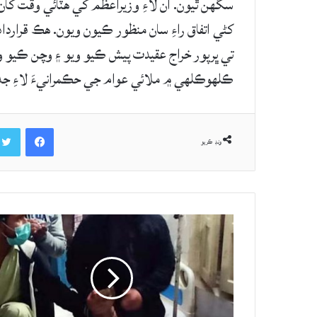
سگهن ٿيون. ان لاءِ وزيراعظم کي هٽائي وقت کا
کڻي اتفاق راءِ سان منظور ڪيون ويون. هڪ قرارداد
تي ڀرپور خراج عقيدت پيش ڪيو ويو ۽ وچن ڪيو وي
ڪلهوڪلهي ۾ ملائي عوام جي حڪمرانيءَ لاءِ جد
Facebook
ونڊ ڪريو