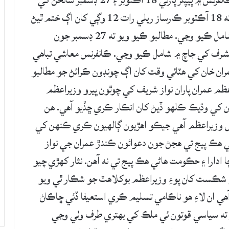
شهيد بينظير ڀٽو کي ڀيٽا پيش ڪرڻ لاءِ يادِ بينظير ڪانفرنس ۾ پيپلز پارٽي 18 آڪٽوبر ۽ 27 ڊسمبر سانحن کي
هڪ ئي سازش جي ڪڙي قرار ڏيندي مطالبو ڪيو ته 18 آڪٽوبر ڪارساز ريلي رات 12 وڳي کان اڳ ختم ٿيڻ
جي اڳڪٿي ڪندڙ ارباب غلام رحيم کي جاچ ۾ شامل ڪيو وڃي. مطالبو ڪيو ويو ته 27 ڊسمبر جون
مشرف کي جاچ ۾ شامل ڪيو وڃي. ڪانفرنس معاشي تباهي
مران خان کي هٽائي وقت کان اڳ چونڊون ڪرائڻ جو مطالبو
م عمران پاران نواز شريف کي چوٿون ڀيرو وزيراعظم
ران کي وڌيڪ ڪلهو ڏيڻ کان انڪار ڪري ڇڏيو آهي. هن
بيوس وزيراعظم آهي جيڪو اهڙيون ڳالهيون ڪري ڪنهن کي
ي هڪ پيج تي هجڻ جون دعوائون ڪندڙ عمران جي نواز
ڇا ادارا ۽ حڪومت هاڻي هڪ پيج تي نه آهن. نثار کهڙي چيو
ي شڪست کان پوءِ وزيراعظم بوکلاهٽ جو شڪار ٿي ويو
ي ان لاءِ هو ناڪامي تسليم ڪري استعيفا ڏئي ڇاڪاڻ
و ته سياسي قوتون ئي ملڪ کي بهتري طرف وٺي وڃي