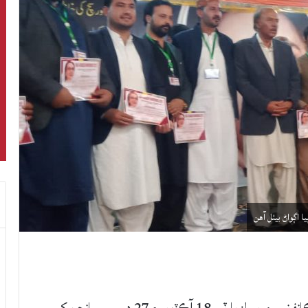
ا اڳواڻ بيٺل آهن