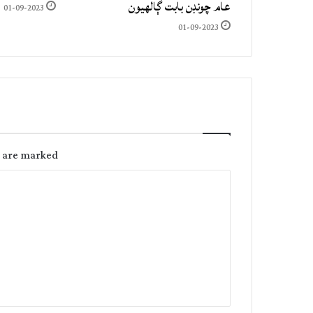
عام چونڊن بابت ڳالهيون
01-09-2023
01-09-2023
s are marked
C
o
m
m
e
n
t