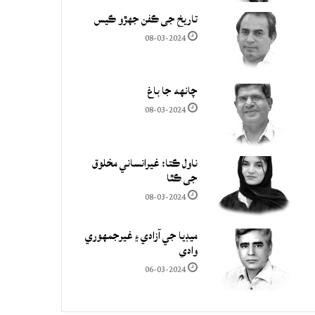
تاريخ جي ڪفن جھڙو ڪيس
08-03-2024
چانهه جا باغ
08-03-2024
ناول ڪتا: غيرانساني مخلوق
جي ڪٿا
08-03-2024
ميڊيا جي آزادي ۽ غيرجمھوري
وادي
06-03-2024