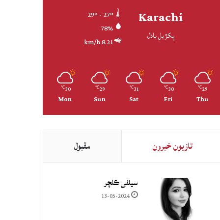
Karachi
29º - 27º
78%
پکڙيل بادل
8.21 km/h
30
29
31
30
29
℃
℃
℃
℃
℃
Mon
Sun
Sat
Fri
Thu
تازيون خبرون
مقبول
سيلفي ڪلچر
13-05-2024