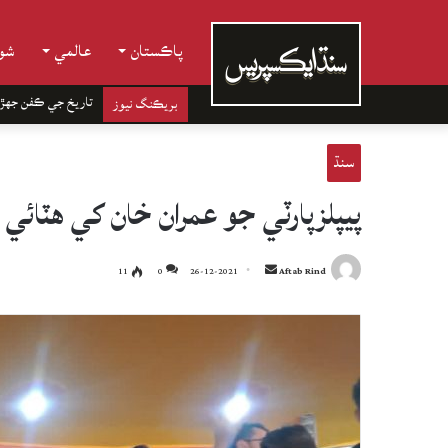
پاڪستان
عالمي
شوب
تاريخ جي ڪفن جھڙ
بريڪنگ نيوز
سنڌ
پيپلزپارٽي جو عمران خان کي هٽائي
Send
11
0
26-12-2021
Aftab Rind
an
email