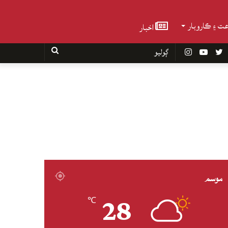
عت ۽ ڪاروبار
اخبار
Faceboo
Twitter
YouTube
Instagram
ڳوليو
موسم
28
℃