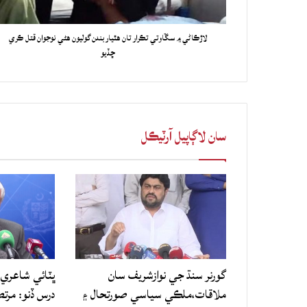
لاڙڪاڻي ۾ سڱاوتي تڪرار تان هٿياربندن گوليون هڻي نوجوان قتل ڪري
ڇڏيو
سان لاڳاپيل آرٽيڪل
گورنر سنڌ جي نوازشريف سان
ڀٽائي شاعري 
ملاقات،ملڪي سياسي صورتحال ۽
درس ڏنو: مرت