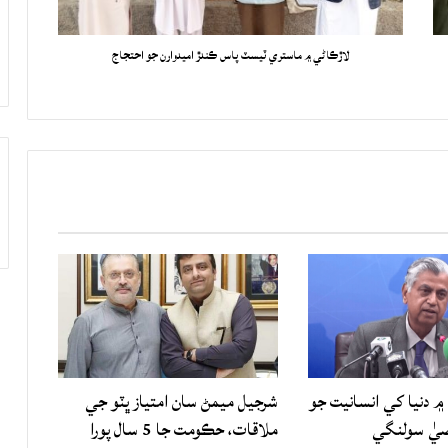
لاڙڪاڻي ۾ ماستري ٽيسٽ پاس ڪندڙ اميدوارن جو احتجاج
۾ دنيا کي انسانيت جو
شرجيل ميمڻ سان امتياز ڀٽو جي
صيٰ سولنگي
ملاقات، حڪومت جا 5 سال پورا