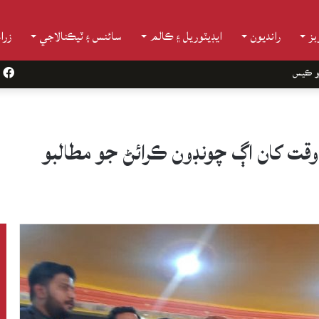
ز
رانديون
ايڊيٽوريل ۽ ڪالم
سائنس ۽ ٽيڪنالاجي
زرا
و ڪيس
k
 وقت کان اڳ چونڊون ڪرائڻ جو مطالبو