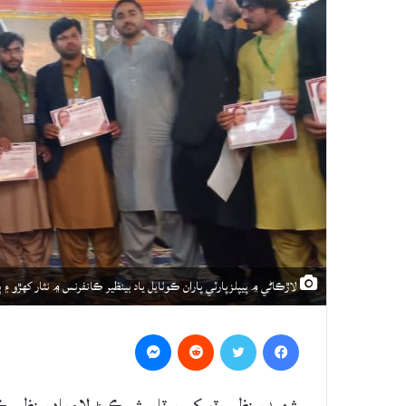
لاڙڪاڻي ۾ پيپلزپارٽي پاران ڪوٺايل ياد بينظير ڪانفرنس ۾ نثار کهڙو ۽ ٻي
Messenger
Reddit
Twitter
Facebook