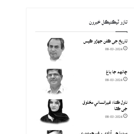
تازو ٽيڪنيڪل خبرون
تاريخ جي ڪفن جھڙو ڪيس
08-03-2024
چانهه جا باغ
08-03-2024
ناول ڪتا: غيرانساني مخلوق
جي ڪٿا
08-03-2024
ميڊيا جي آزادي ۽ غيرجمھوري