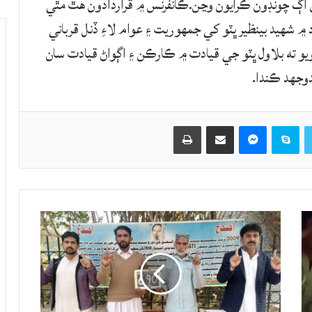
ن اڳ چونڊون ڪرايون وڃن.ڪانفرنس ۾ قراردادون هٿ مٿي
 ۾ شهيد بينظير ڀٽو کي جمهوريت ۽ عوام لاءِ ڏنل قرباني
و ته بلاول ڀٽو جي قيادت ۾ ڪارڪن ۽ اڳواڻ قيادت سان
وجهد ڪندا.
Twitter
Skype
Messenger
حصيداري ڪريو اي ميل ذريعي
اپيو