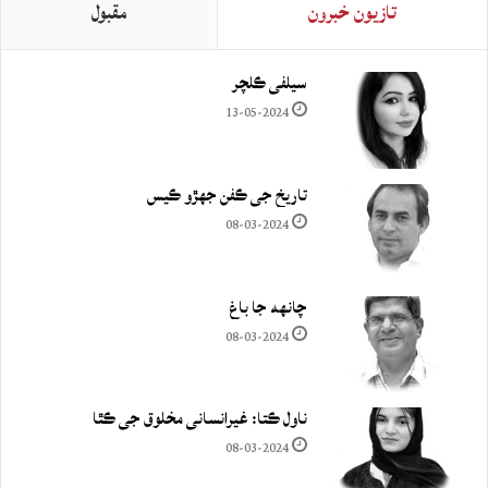
تازيون خبرون
مقبول
سيلفي ڪلچر
13-05-2024
تاريخ جي ڪفن جھڙو ڪيس
08-03-2024
چانهه جا باغ
08-03-2024
ناول ڪتا: غيرانساني مخلوق جي ڪٿا
08-03-2024