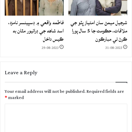
شرجيل ميمڻ سان امتياز ڀٽو جي
فاطمه واقعي ۾ ڊسپينسر نامزد،
ملاقات، حڪومت جا 5 سال پورا
اسد شاهه جي ڊرائيور مٿان به
ڪرڻ تي مبارڪون
ڪيس داخل
29-08-2023
31-08-2023
Leave a Reply
Your email address will not be published.
Required fields are
*
marked
C
o
m