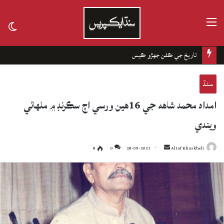
مينيو
tch
kin
تاريخ جي ڪفن جھڙو ڪيس
سنڌ
امداد محمد شاهه جي 16هين ورسي اڄ سڪرنڊ ۾ ملهائي
ويندي
8
0
28-09-2021
Send
Altaf Khaskheli
an
email