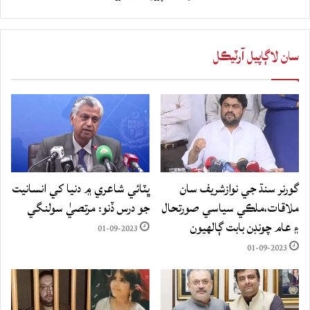
سان لاڳاپيل آرٽيڪل
گورنر سنڌ جي نوازشريف سان
ڀٽائي شاعري ۾ دنيا کي انسانيت
ملاقات،ملڪي سياسي صورتحال
جو درس ڏنو: مرتصيٰ سولنگي
۽ عام چونڊن بابت ڳالهيون
01-09-2023
01-09-2023