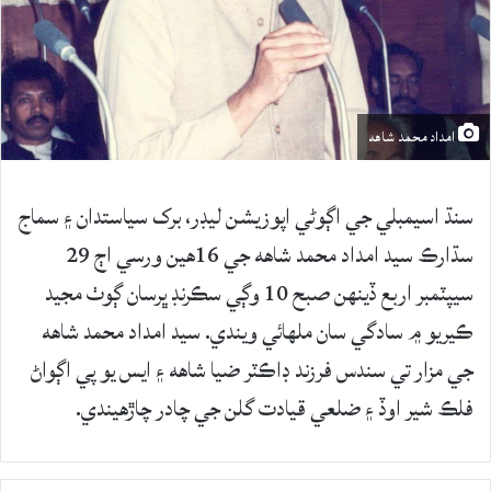
امداد محمد شاهه
سنڌ اسيمبلي جي اڳوڻي اپوزيشن ليڊر، برک سياستدان ۽ سماج
سڌارڪ سيد امداد محمد شاهه جي 16هين ورسي اڄ 29
سيپٽمبر اربع ڏينهن صبح 10 وڳي سڪرنڊ ڀرسان ڳوٺ مجيد
ڪيريو ۾ سادگي سان ملهائي ويندي. سيد امداد محمد شاهه
جي مزار تي سندس فرزند ڊاڪٽر ضيا شاهه ۽ ايس يو پي اڳواڻ
فلڪ شير اوڏ ۽ ضلعي قيادت گلن جي چادر چاڙهيندي.