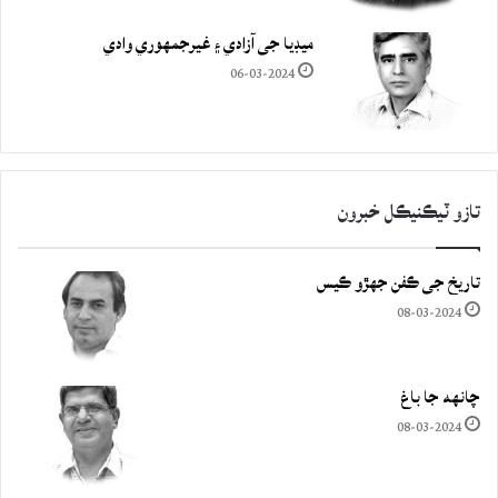
ميڊيا جي آزادي ۽ غيرجمھوري وادي
06-03-2024
تازو ٽيڪنيڪل خبرون
تاريخ جي ڪفن جھڙو ڪيس
08-03-2024
چانهه جا باغ
08-03-2024