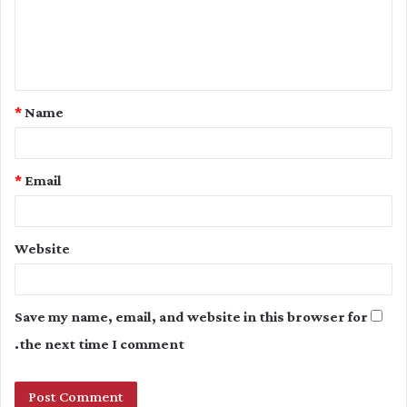
m
e
n
t
*
Name
*
*
Email
Website
Save my name, email, and website in this browser for
the next time I comment.