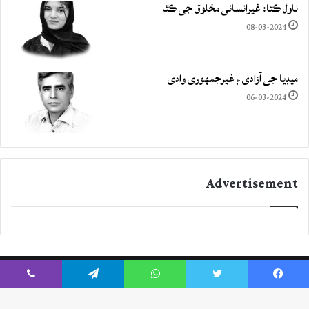
ناول ڪتا: غيرانساني مخلوق جي ڪٿا
08-03-2024
ميڊيا جي آزادي ۽ غيرجمھوري وادي
06-03-2024
Advertisement
Viber
Telegram
WhatsApp
Twitter
Facebook
Instagram
YouTube
Twitter
Facebook