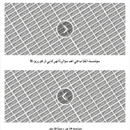
سوشلسٽ انقلاب جي اهم سوالن ڏانهن کاٻي ڌر جو رويو-II
سياست جا پور ۽ سنڌ جا سور