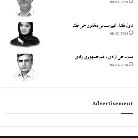
08-03-2024
ناول ڪتا: غيرانساني مخلوق جي ڪٿا
08-03-2024
ميڊيا جي آزادي ۽ غيرجمھوري وادي
06-03-2024
Advertisement