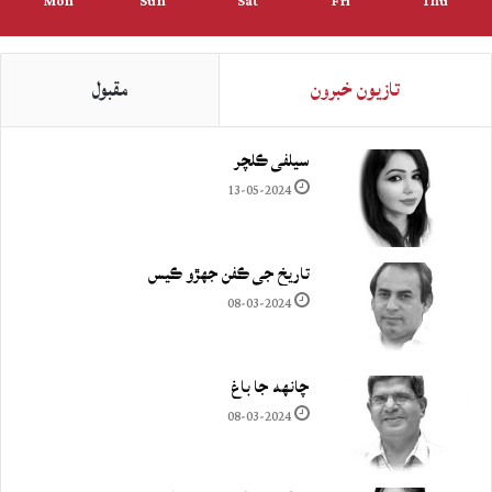
Mon
Sun
Sat
Fri
Thu
تازيون خبرون
مقبول
سيلفي ڪلچر
13-05-2024
تاريخ جي ڪفن جھڙو ڪيس
08-03-2024
چانهه جا باغ
08-03-2024