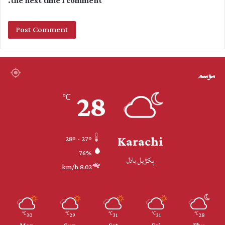
the next time I comment.
موسم
28
℃
Karachi
28º - 27º
76%
پکڙيل بادل
8.02 km/h
30
29
31
31
28
℃
℃
℃
℃
℃