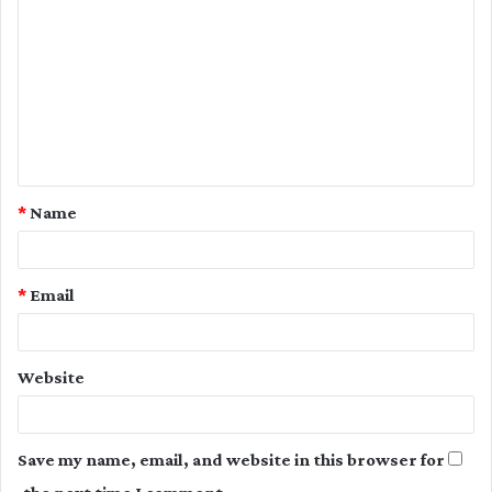
o
m
m
e
n
t
*
Name
*
*
Email
Website
Save my name, email, and website in this browser for