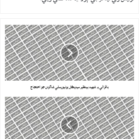
باقراڻي ۾ شهيد بينظير ميڊيڪل يونيورسٽي شاگردن جو احتجاج