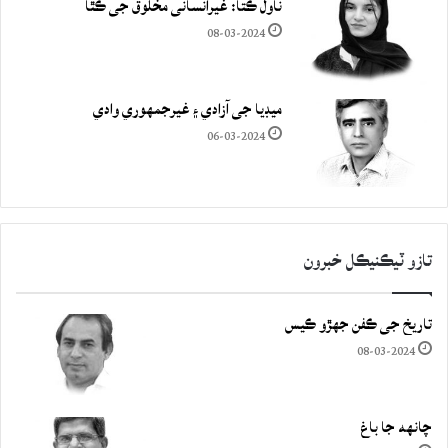
ناول ڪتا: غيرانساني مخلوق جي ڪٿا
08-03-2024
ميڊيا جي آزادي ۽ غيرجمھوري وادي
06-03-2024
تازو ٽيڪنيڪل خبرون
تاريخ جي ڪفن جھڙو ڪيس
08-03-2024
چانهه جا باغ