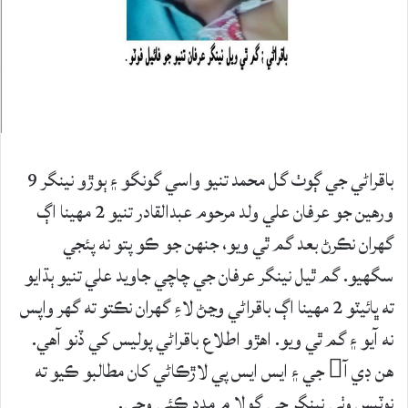
باقراڻي جي ڳوٺ گل محمد تنيو واسي گونگو ۽ ٻوڙو نينگر 9
ورهين جو عرفان علي ولد مرحوم عبدالقادر تنيو 2 مهينا اڳ
گهران نڪرڻ بعد گم ٿي ويو، جنهن جو ڪو پتو نه پئجي
سگهيو. گم ٿيل نينگر عرفان جي چاچي جاويد علي تنيو ٻڌايو
ته ڀائيٽو 2 مهينا اڳ باقراڻي وڃڻ لاءِ گهران نڪتو ته گهر واپس
نه آيو ۽ گم ٿي ويو. اهڙو اطلاع باقراڻي پوليس کي ڏنو آهي.
هن ڊي آ جي ۽ ايس ايس پي لاڙڪاڻي کان مطالبو ڪيو ته
نوٽيس وٺي نينگر جي ڳولا ۾ مدد ڪئي وڃي.