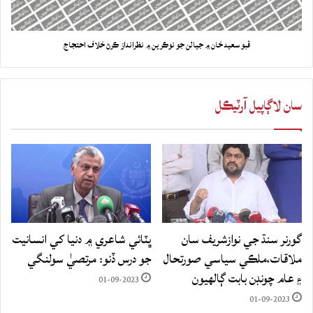
قبو سعيد خان ۾ جيالن جو نوڪرين ۾ نظرانداز ڪرڻ خلاف احتجاج
سان لاڳاپيل آرٽيڪل
گورنر سنڌ جي نوازشريف سان
ڀٽائي شاعري ۾ دنيا کي انسانيت
ملاقات،ملڪي سياسي صورتحال
جو درس ڏنو: مرتصيٰ سولنگي
۽ عام چونڊن بابت ڳالهيون
01-09-2023
01-09-2023