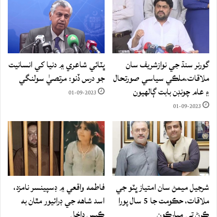
گورنر سنڌ جي نوازشريف سان
ڀٽائي شاعري ۾ دنيا کي انسانيت
ملاقات،ملڪي سياسي صورتحال
جو درس ڏنو: مرتصيٰ سولنگي
۽ عام چونڊن بابت ڳالهيون
01-09-2023
01-09-2023
شرجيل ميمڻ سان امتياز ڀٽو جي
فاطمه واقعي ۾ ڊسپينسر نامزد،
ملاقات، حڪومت جا 5 سال پورا
اسد شاهه جي ڊرائيور مٿان به
ڪرڻ تي مبارڪون
ڪيس داخل