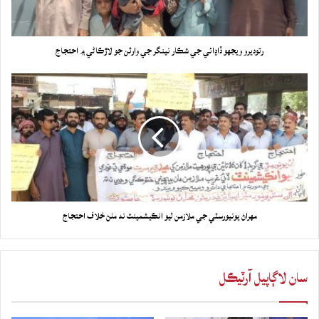
رتوديرو ويجهو ڏاڍائي جي شڪار نينگر جي وارثن جو لاڙڪاڻي ۾ احتجاج
مهراڻ يونيورسٽي جي ملازمن ليو انڪيشمينٽ نه ملڻ خلاف احتجاج
سان لاڳاپيل آرٽيڪل