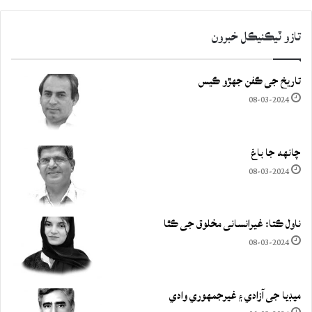
تازو ٽيڪنيڪل خبرون
تاريخ جي ڪفن جھڙو ڪيس
08-03-2024
چانهه جا باغ
08-03-2024
ناول ڪتا: غيرانساني مخلوق جي ڪٿا
08-03-2024
ميڊيا جي آزادي ۽ غيرجمھوري وادي