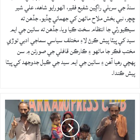
سنڌ جي سريلي راڳين شفيع فقير، الھورايو شاهه، علي شير
ڇڇر، نبي بخش ملاح ماڻهن کي جھمائي ڇڏيو. جڏهن ته
سيڪيورٽي جا انتظام سخت ڪيا ويا. جڏهن ته سائين جي ايم
سيد کي ڀيٽا پيش ڪرڻ لاءِ مختلف سياسي سماجي ادبي توڙي
مختب فڪر جا ماڻهو ۽ ڪارڪن قافلي جي صورتن ۾ سن
پھچي رھيا آھن ۽ سائين جي ايم سيد جي ڪيل جدوجهد کي ڀيٽا
پيش ڪندا.