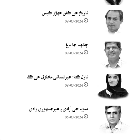
تاريخ جي ڪفن جھڙو ڪيس
08-03-2024
چانهه جا باغ
08-03-2024
ناول ڪتا: غيرانساني مخلوق جي ڪٿا
08-03-2024
ميڊيا جي آزادي ۽ غيرجمھوري وادي
06-03-2024