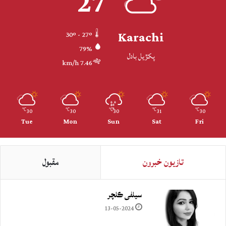
27
Karachi
30º - 27º
79%
پکڙيل بادل
7.46 km/h
30
30
30
31
30
℃
℃
℃
℃
℃
Tue
Mon
Sun
Sat
Fri
تازيون خبرون
مقبول
سيلفي ڪلچر
13-05-2024