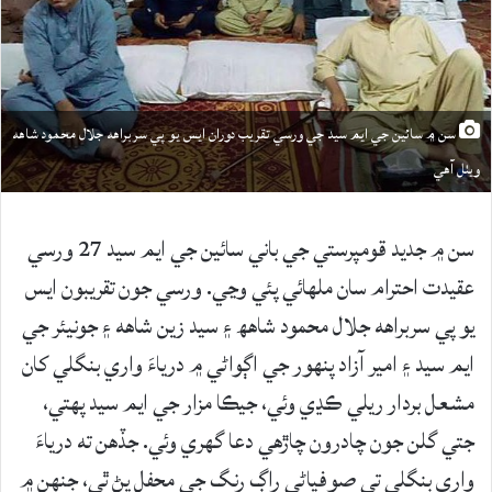
سن ۾ سائين جي ايم سيد جي ورسي تقريب دوران ايس يو پي سربراهه جلال محمود شاهه
ويٺل آهي
سن ۾ جديد قومپرستي جي باني سائين جي ايم سيد 27 ورسي
عقیدت احترام سان ملھائي پئي وڃي. ورسي جون تقريبون ايس
يو پي سربراهه جلال محمود شاهھ ۽ سيد زين شاھه ۽ جونيئر جي
ايم سيد ۽ امير آزاد پنهور جي اڳواڻي ۾ درياءَ واري بنگلي کان
مشعل بردار ريلي ڪڍي وئي، جيڪا مزار جي ايم سيد پھتي،
جتي گلن جون چادرون چاڙهي دعا گھري وئي. جڏهن ته درياءَ
واري بنگلي تي صوفياڻي راڳ رنگ جي محفل پڻ ٿي، جنهن ۾