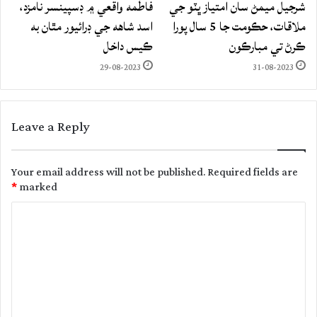
شرجيل ميمڻ سان امتياز ڀٽو جي
فاطمه واقعي ۾ ڊسپينسر نامزد،
ملاقات، حڪومت جا 5 سال پورا
اسد شاهه جي ڊرائيور مٿان به
ڪرڻ تي مبارڪون
ڪيس داخل
29-08-2023
31-08-2023
Leave a Reply
Your email address will not be published.
Required fields are
*
marked
C
o
m
m
e