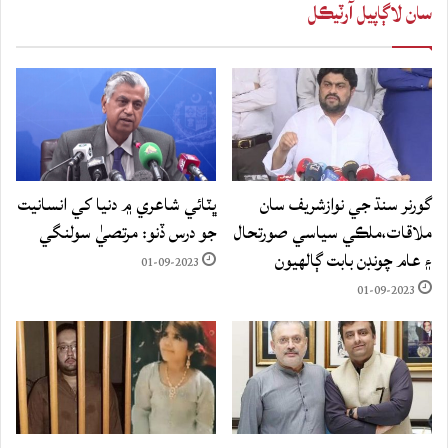
سان لاڳاپيل آرٽيڪل
گورنر سنڌ جي نوازشريف سان
ڀٽائي شاعري ۾ دنيا کي انسانيت
ملاقات،ملڪي سياسي صورتحال
جو درس ڏنو: مرتصيٰ سولنگي
۽ عام چونڊن بابت ڳالهيون
01-09-2023
01-09-2023