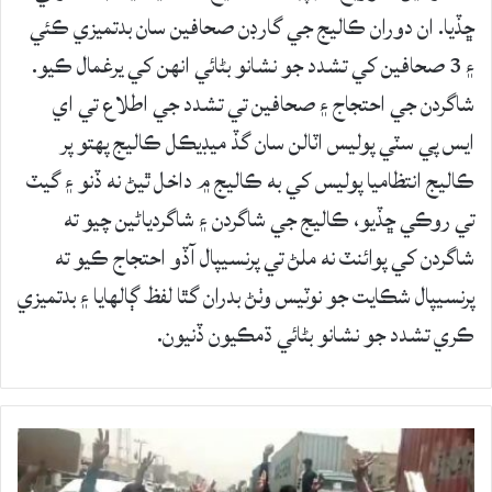
ڇڏيا. ان دوران ڪاليج جي گارڊن صحافين سان بدتميزي ڪئي
۽ 3 صحافين کي تشدد جو نشانو بڻائي انهن کي يرغمال ڪيو.
شاگردن جي احتجاج ۽ صحافين تي تشدد جي اطلاع تي اي
ايس پي سٽي پوليس اٽالن سان گڏ ميڊيڪل ڪاليج پهتو پر
ڪاليج انتظاميا پوليس کي به ڪاليج ۾ داخل ٿيڻ نه ڏنو ۽ گيٽ
تي روڪي ڇڏيو، ڪاليج جي شاگردن ۽ شاگردياڻين چيو ته
شاگردن کي پوائنٽ نه ملڻ تي پرنسيپال آڏو احتجاج ڪيو ته
پرنسيپال شڪايت جو نوٽيس وٺڻ بدران گٿا لفظ ڳالهايا ۽ بدتميزي
ڪري تشدد جو نشانو بڻائي ڌمڪيون ڏنيون.