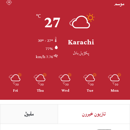
موسم
27
℃
Karachi
30º - 27º
77%
پکڙيل بادل
7.76 km/h
30
30
30
30
30
℃
℃
℃
℃
℃
Fri
Thu
Wed
Tue
Mon
تازيون خبرون
مقبول