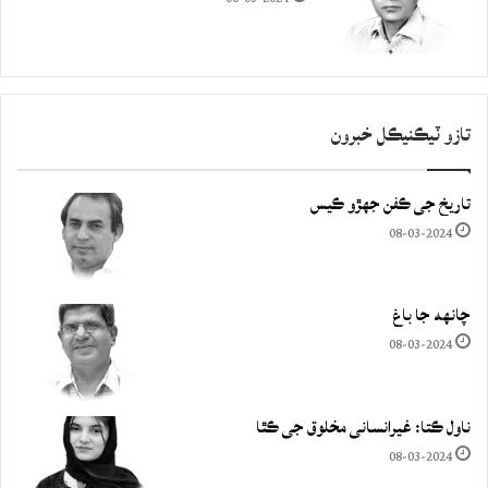
تازو ٽيڪنيڪل خبرون
تاريخ جي ڪفن جھڙو ڪيس
08-03-2024
چانهه جا باغ
08-03-2024
ناول ڪتا: غيرانساني مخلوق جي ڪٿا
08-03-2024