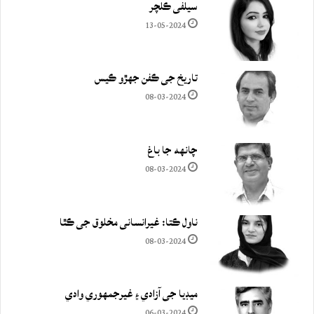
سيلفي ڪلچر
13-05-2024
تاريخ جي ڪفن جھڙو ڪيس
08-03-2024
چانهه جا باغ
08-03-2024
ناول ڪتا: غيرانساني مخلوق جي ڪٿا
08-03-2024
ميڊيا جي آزادي ۽ غيرجمھوري وادي
06-03-2024