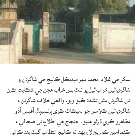
سکر جي غلام محمد مهر ميڊيڪل ڪاليج جي شاگردن ۽
شاگردياڻين خراب ٿيل پوائنٽ بس خراب هجڻ جي شڪايت ڪرڻ
تان شاگردن مٿان تشدد ڪيو ويو، واقعي خلاف شاگردن ۽
شاگردياڻين ڪلاسن جو بائيڪاٽ ڪري پرنسيپال آفيس آڏو
مظاهرو ڪري ڌرڻو هنيو. احتجاج جي اطلاع تي صحافي ۽
ڪئمرامين ڪوريج لاءِ پهتا ته ڪاليج انتظاميا گيٽ بند ڪرائي