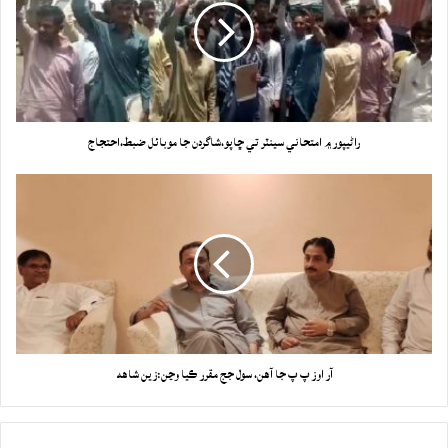
راڻيپور ۾ امتحاني سينٽر تي ڇاپو،شاگردن جا موبائل ضبط،احتجاج
آر اوز پ پ جا آهن، سول جج مقرر ڪيا وڃن:زين شاهه