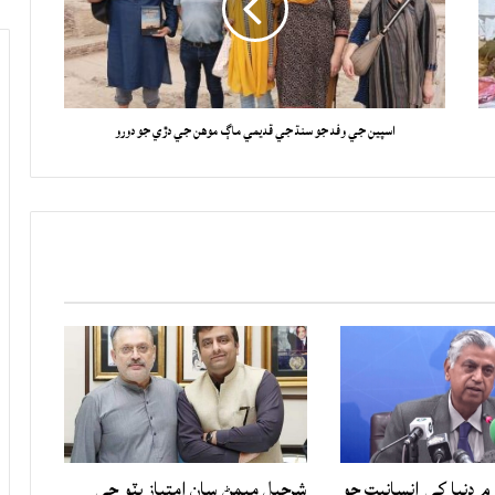
اسپين جي وفد جو سنڌ جي قديمي ماڳ موهن جي دڙي جو دورو
۾ دنيا کي انسانيت جو
شرجيل ميمڻ سان امتياز ڀٽو جي