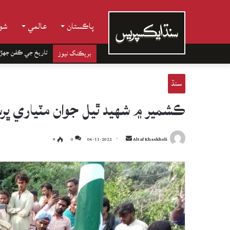
پاڪستان
عالمي
شوب
تاريخ جي ڪفن جھڙ
بريڪنگ نيوز
سنڌ
ڪشمير ۾ شهيد ٿيل جوان مٽياري ڀرسان مٽي 
Send
9
0
06-11-2022
Altaf Khaskheli
an
email