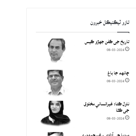
تازو ٽيڪنيڪل خبرون
تاريخ جي ڪفن جھڙو ڪيس
08-03-2024
چانهه جا باغ
08-03-2024
ناول ڪتا: غيرانساني مخلوق
جي ڪٿا
08-03-2024
ميڊيا جي آزادي ۽ غيرجمھوري