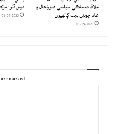
ملاقات،ملڪي سياسي صورتحال ۽
درس ڏنو: مرت
عام چونڊن بابت ڳالهيون
01-09-2023
01-09-2023
s are marked
C
o
m
m
e