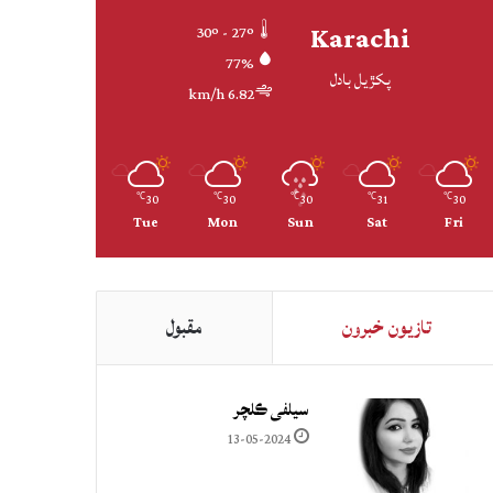
Karachi
30º - 27º
77%
پکڙيل بادل
6.82 km/h
30
30
30
31
30
℃
℃
℃
℃
℃
Tue
Mon
Sun
Sat
Fri
تازيون خبرون
مقبول
سيلفي ڪلچر
13-05-2024