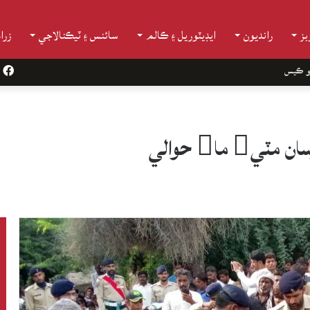
ز
رانديون
ايڊيٽوريل ۽ ڪالم
سائنس ۽ ٽيڪنالاجي
زرا
و ڪيس
k
ما حوالي