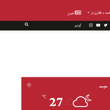
عت ۽ ڪاروبار
اخبار
Faceboo
Twitter
YouTube
Instagram
ڳوليو
موسم
27
℃