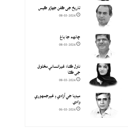
تاريخ جي ڪفن جھڙو ڪيس
08-03-2024
چانهه جا باغ
08-03-2024
ناول ڪتا: غيرانساني مخلوق
جي ڪٿا
08-03-2024
ميڊيا جي آزادي ۽ غيرجمھوري
وادي
06-03-2024