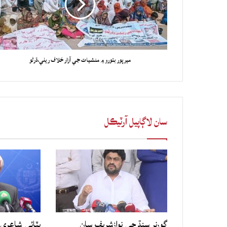
ميرپور بٺورو ۾ منشيات جي آزار خلاف ريلي،ڌرڻو
سان لاڳاپيل آرٽيڪل
گورنر سنڌ جي نوازشريف سان
ڀٽائي شاعري 