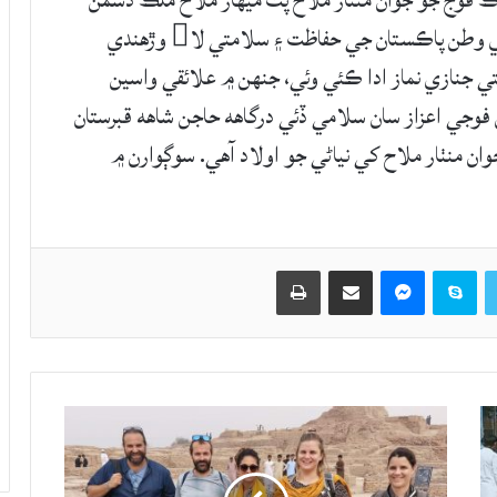
اڪ فوج جو جوان منٺار ملاح پٽ ميهار ملاح ملڪ دشمن
دهشتگردن سان ڪشمير بارڊر تي مهاڏو اٽڪائيندي وطن پاڪستان جي حفاظت ۽ سلامتي لا وڙھندي
تي جنازي نماز ادا ڪئي وئي، جنهن ۾ علائقي واسين
جي اعزاز سان سلامي ڏئي درگاهه حاجن شاهه قبرستان
وجي جوان منٺار ملاح کي نياڻي جو اولاد آھي. سوڳوارن ۾
Twitter
Skype
Messenger
حصيداري ڪريو اي ميل ذريعي
اپيو