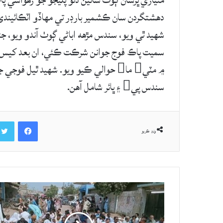
مٽياري ڀرسان ڳوٺ سائين ڏنو پليجو جو رهواسي پ
شهيد ٿي ويو، سندس مڙهه اباڻي ڳوٺ آندو ويو، ج
سميت پاڪ فوج جوانن شرڪت ڪئي، ان بعد کيس فو
۾ مٽي ما حوالي ڪيو ويو. شهيد ٿيل ف
سندس پي ۽ ڀائر شامل آھن.
Facebook
ونڊ ڪريو