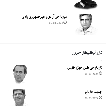
ميڊيا جي آزادي ۽ غيرجمھوري وادي
06-03-2024
تازو ٽيڪنيڪل خبرون
تاريخ جي ڪفن جھڙو ڪيس
08-03-2024
چانهه جا باغ
08-03-2024