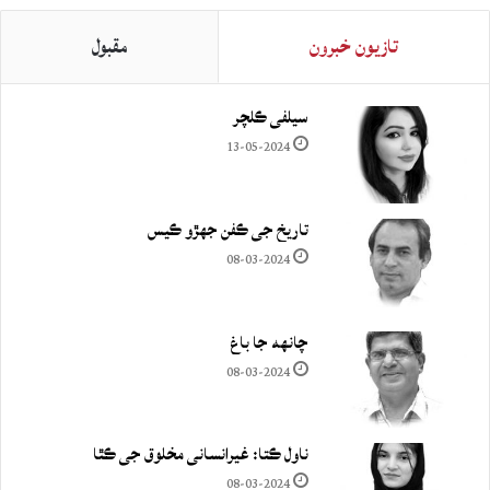
تازيون خبرون
مقبول
سيلفي ڪلچر
13-05-2024
تاريخ جي ڪفن جھڙو ڪيس
08-03-2024
چانهه جا باغ
08-03-2024
ناول ڪتا: غيرانساني مخلوق جي ڪٿا
08-03-2024