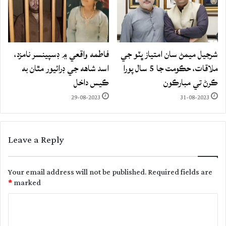
شرجيل ميمڻ سان امتياز ڀٽو جي
فاطمه واقعي ۾ ڊسپينسر نامزد،
ملاقات، حڪومت جا 5 سال پورا
اسد شاهه جي ڊرائيور مٿان به
ڪرڻ تي مبارڪون
ڪيس داخل
29-08-2023
31-08-2023
Leave a Reply
Your email address will not be published.
Required fields are
*
marked
C
o