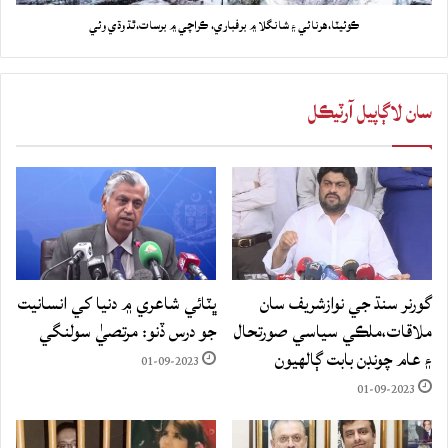
ڪوئيٽا،هرنائي ۽ شانگلا ۾ برفباري، ڪراچي ۾ برسات،ٿڌ وڌي وئي
سان لاڳاپيل آرٽيڪل
گورنر سنڌ جي نوازشريف سان
ڀٽائي شاعري ۾ دنيا کي انسانيت
ملاقات،ملڪي سياسي صورتحال
جو درس ڏنو: مرتصيٰ سولنگي
۽ عام چونڊن بابت ڳالهيون
01-09-2023
01-09-2023