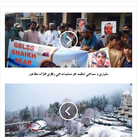
مٽياري ۾ سماجي تنظيم جو منشيات جي وڪري خلاف مظاهرو