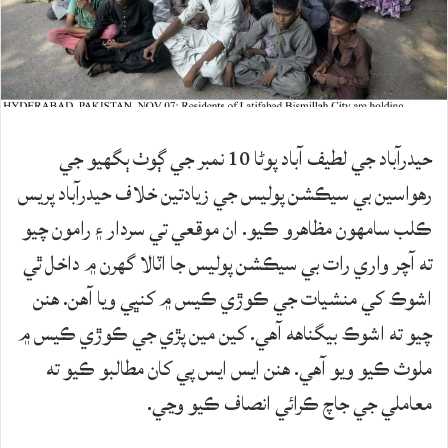
حيدرآباد جي لطيف آباد پوڻا 10 نمبر جي ڳوٺ ٻگهيو جي
رهواسين بي سيڪشن پوليس جي زيادتين خلاف حيدرآباد پريس
ڪلب سامهون مظاهرو ڪيو. ان موقعي تي سردار ۽ رامون چيو
ته آچر واري رات بي سيڪشن پوليس جا اٽالا گهرن ۾ داخل ٿي
اشوڪ کي منشيات جي ڪوڙي ڪيس ۾ کنڀي ويا آهن. هنن
چيو ته اشوڪ بيگناهه آهي. کين مين پڙي جي ڪوڙي ڪيس ۾
ملوث ڪيو ويو آهي. هنن ايس ايس پي کان مطالبو ڪيو ته
معاملي جي جاچ ڪرائي انصاف ڪيو وڃي.