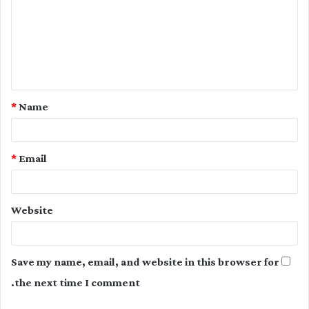
m
m
e
n
t
*
Name
*
*
Email
Website
Save my name, email, and website in this browser for
the next time I comment.