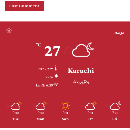
موسم
27
℃
Karachi
28º - 27º
77%
پکڙيل بادل
6.29 km/h
30
30
31
31
28
℃
℃
℃
℃
℃
Tue
Mon
Sun
Sat
Fri