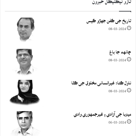
تازو ٽيڪنيڪل خبرون
تاريخ جي ڪفن جھڙو ڪيس
08-03-2024
چانهه جا باغ
08-03-2024
ناول ڪتا: غيرانساني مخلوق جي ڪٿا
08-03-2024
ميڊيا جي آزادي ۽ غيرجمھوري وادي
06-03-2024