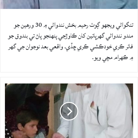
تنگواڻي ويجهو ڳوٺ رحيم بخش نندواڻي ۾ 30 ورهين جو
مندو نندواڻي گهرڀاتين کان ڪاوڙجي پنهنجو پاڻ تي بندوق جو
فائر ڪري خودڪشي ڪري ڇڏي. واقعي بعد نوجوان جي گهر
۾ ڪهرام مچي ويو.