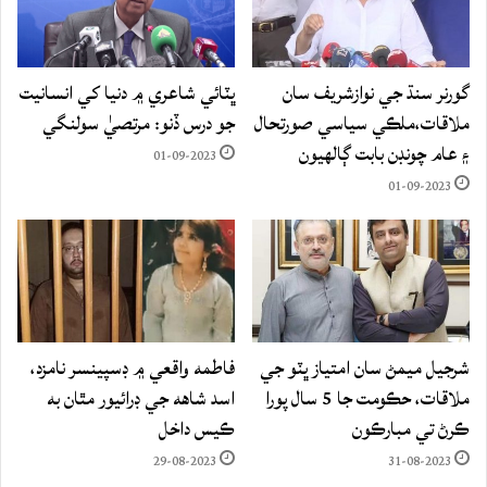
گورنر سنڌ جي نوازشريف سان
ڀٽائي شاعري ۾ دنيا کي انسانيت
ملاقات،ملڪي سياسي صورتحال
جو درس ڏنو: مرتصيٰ سولنگي
۽ عام چونڊن بابت ڳالهيون
01-09-2023
01-09-2023
شرجيل ميمڻ سان امتياز ڀٽو جي
فاطمه واقعي ۾ ڊسپينسر نامزد،
ملاقات، حڪومت جا 5 سال پورا
اسد شاهه جي ڊرائيور مٿان به
ڪرڻ تي مبارڪون
ڪيس داخل
29-08-2023
31-08-2023