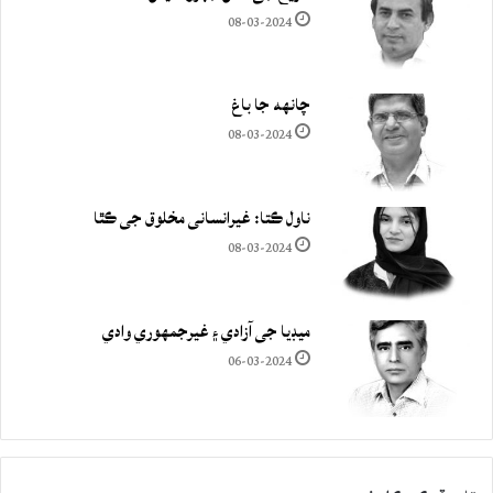
08-03-2024
چانهه جا باغ
08-03-2024
ناول ڪتا: غيرانساني مخلوق جي ڪٿا
08-03-2024
ميڊيا جي آزادي ۽ غيرجمھوري وادي
06-03-2024