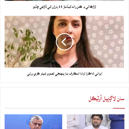
لاڙڪاڻي ۾ ڪتن راند کيڏندڙ 11 ٻارڙن کي ڏاڙهي ڇڏيو
ايراني اداڪارا ترانا اسڪارف بنا پنهنجي تصوير شيئر ڪري ورتي
سان لاڳاپيل آرٽيڪل