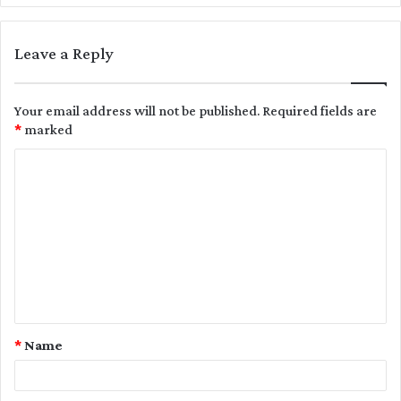
Leave a Reply
Your email address will not be published.
Required fields are
*
marked
C
o
m
m
e
n
t
*
Name
*