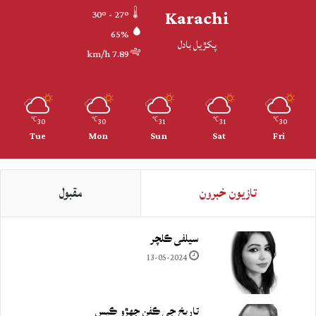
Karachi
30º - 27º
65%
پکڙيل بادل
7.89 km/h
30
30
31
31
30
℃
℃
℃
℃
℃
Tue
Mon
Sun
Sat
Fri
تازيون خبرون
مقبول
سيلفي ڪلچر
13-05-2024
تاريخ جي ڪفن جھڙو ڪيس