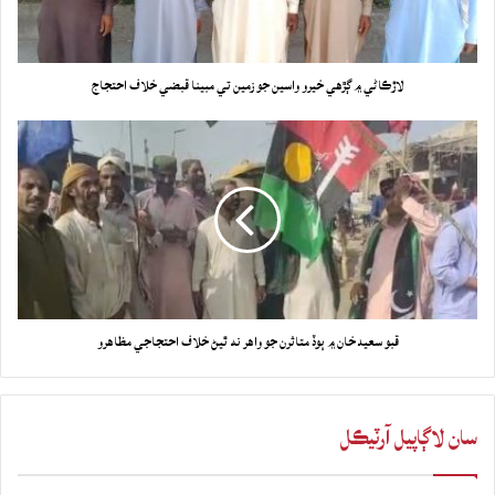
لاڙڪاڻي ۾ ڳڙهي خيرو واسين جو زمين تي مبينا قبضي خلاف احتجاج
قبو سعيد خان ۾ ٻوڏ متاثرن جو واهر نه ٿيڻ خلاف احتجاجي مظاهرو
سان لاڳاپيل آرٽيڪل