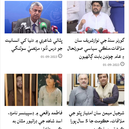
گورنر سنڌ جي نوازشريف سان
ڀٽائي شاعري ۾ دنيا کي انسانيت
ملاقات،ملڪي سياسي صورتحال
جو درس ڏنو: مرتصيٰ سولنگي
۽ عام چونڊن بابت ڳالهيون
01-09-2023
01-09-2023
شرجيل ميمڻ سان امتياز ڀٽو جي
فاطمه واقعي ۾ ڊسپينسر نامزد،
ملاقات، حڪومت جا 5 سال پورا
اسد شاهه جي ڊرائيور مٿان به
ڪرڻ تي مبارڪون
ڪيس داخل