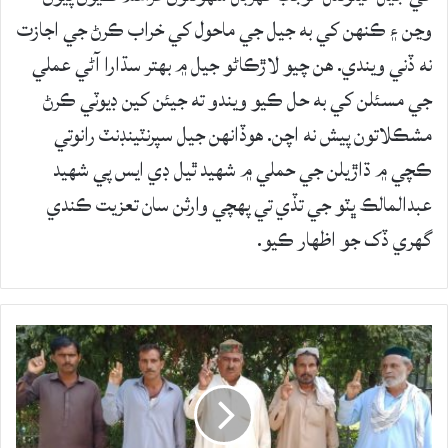
وڃن ۽ ڪنهن کي به جيل جي ماحول کي خراب ڪرڻ جي اجازت
نه ڏني ويندي. هن چيو لاڙڪاڻو جيل ۾ بهتر سڌارا آڻي عملي
جي مسئلن کي به حل ڪيو ويندو ته جيئن کين ڊيوٽي ڪرڻ
مشڪلاتون پيش نه اچن. هوڏانهن جيل سپرنٽينڊنٽ رانوتي
ڪچي ۾ ڌاڙيلن جي حملي ۾ شهيد ٿيل ڊي ايس پي شهيد
عبدالمالڪ ڀٽو جي تڏي تي پهچي وارثن سان تعزيت ڪندي
گهري ڏک جو اظهار ڪيو.