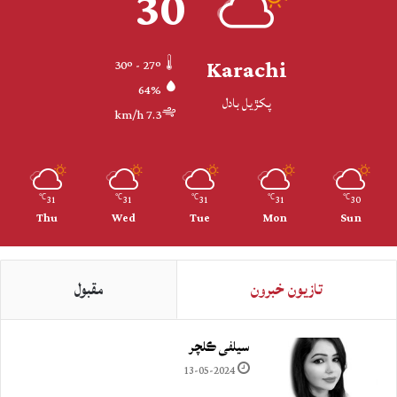
30
Karachi
30º - 27º
64%
پکڙيل بادل
7.3 km/h
31
31
31
31
30
℃
℃
℃
℃
℃
Thu
Wed
Tue
Mon
Sun
تازيون خبرون
مقبول
سيلفي ڪلچر
13-05-2024