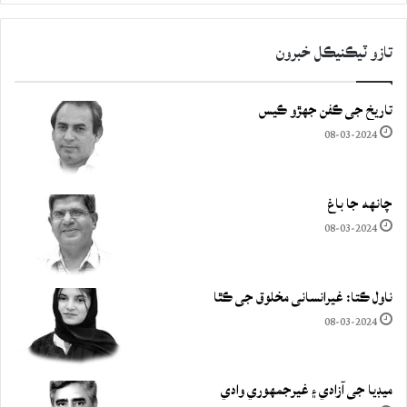
تازو ٽيڪنيڪل خبرون
تاريخ جي ڪفن جھڙو ڪيس
08-03-2024
چانهه جا باغ
08-03-2024
ناول ڪتا: غيرانساني مخلوق جي ڪٿا
08-03-2024
ميڊيا جي آزادي ۽ غيرجمھوري وادي