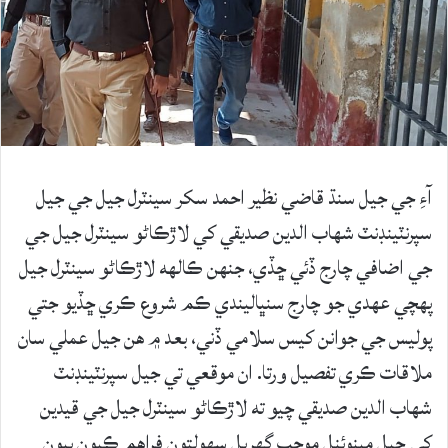
آءِ جي جيل سنڌ قاضي نظير احمد سکر سينٽرل جيل جي جيل
سپرنٽينڊنٽ شهاب الدين صديقي کي لاڙڪاڻو سينٽرل جيل جي
جي اضافي چارج ڏئي ڇڏي، جنهن ڪالهه لاڙڪاڻو سينٽرل جيل
پهچي عهدي جو چارج سنڀاليندي ڪم شروع ڪري ڇڏيو جتي
پوليس جي جوانن کيس سلامي ڏني، بعد ۾ هن جيل عملي سان
ملاقات ڪري تفصيل ورتا. ان موقعي تي جيل سپرنٽينڊنٽ
شهاب الدين صديقي چيو ته لاڙڪاڻو سينٽرل جيل جي قيدين
کي جيل مينوئنل موجب گهربل سهولتون فراهم ڪيون پيون