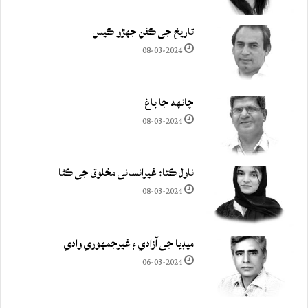
تاريخ جي ڪفن جھڙو ڪيس
08-03-2024
چانهه جا باغ
08-03-2024
ناول ڪتا: غيرانساني مخلوق جي ڪٿا
08-03-2024
ميڊيا جي آزادي ۽ غيرجمھوري وادي
06-03-2024