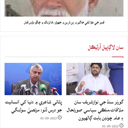
قمبر جي علائقي جاگير ۾ ٻن ڌرين ۾ جهيڙو، فائرنگ ۾ چڱو مڙس قتل
سان لاڳاپيل آرٽيڪل
گورنر سنڌ جي نوازشريف سان
ڀٽائي شاعري ۾ دنيا کي انسانيت
ملاقات،ملڪي سياسي صورتحال
جو درس ڏنو: مرتصيٰ سولنگي
۽ عام چونڊن بابت ڳالهيون
01-09-2023
01-09-2023