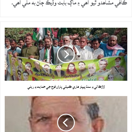
ڪافي مشاهدو ٿيو آهي ۽ ماڳ بابت وڌيڪ ڄاڻ به ملي آهي.
لاڙڪاڻي ۾ سنڌ پيپلز هاري ڪميٽي پاران فوج جي حمايت ۾ ريلي