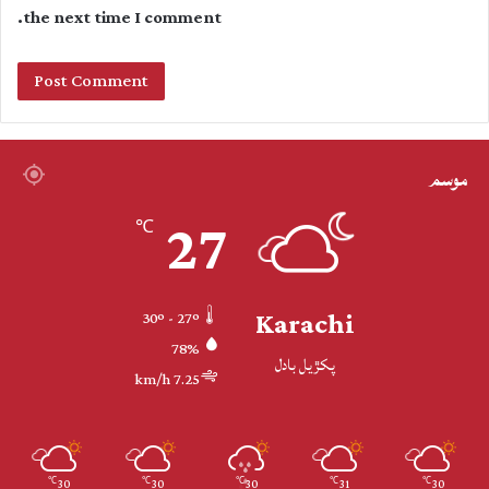
the next time I comment.
موسم
27
℃
Karachi
30º - 27º
78%
پکڙيل بادل
7.25 km/h
30
30
30
31
30
℃
℃
℃
℃
℃