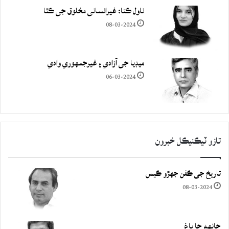
ناول ڪتا: غيرانساني مخلوق جي ڪٿا
08-03-2024
ميڊيا جي آزادي ۽ غيرجمھوري وادي
06-03-2024
تازو ٽيڪنيڪل خبرون
تاريخ جي ڪفن جھڙو ڪيس
08-03-2024
چانهه جا باغ