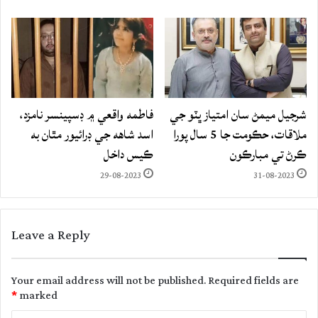
شرجيل ميمڻ سان امتياز ڀٽو جي
فاطمه واقعي ۾ ڊسپينسر نامزد،
ملاقات، حڪومت جا 5 سال پورا
اسد شاهه جي ڊرائيور مٿان به
ڪرڻ تي مبارڪون
ڪيس داخل
29-08-2023
31-08-2023
Leave a Reply
Your email address will not be published.
Required fields are
*
marked