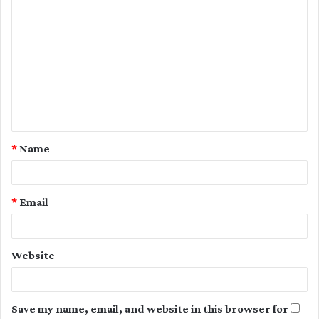
C
o
m
m
e
n
t
*
Name
*
*
Email
Website
Save my name, email, and website in this browser for