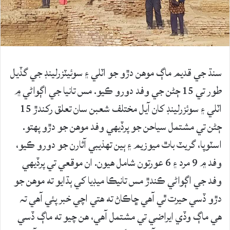
سنڌ جي قديم ماڳ موهن دڙو جو اٽلي ۽ سوئيٽزرلينڊ جي گڏيل
طور تي 15 ڄڻن جي وفد دورو ڪيو. مس تانيا جي اڳواڻي ۾
اٽلي ۽ سوئزرلينڊ کان آيل مختلف شعبن سان تعلق رکندڙ 15
ڄڻن تي مشتمل سياحن جو پرڏيهي وفد موهن جو دڙو پهتو.
اسٽوپا، گريٽ باٿ ميوزيم ۽ ٻين تهذيبي آثارن جو دورو ڪيو،
وفد ۾ 9 مرد ۽ 6 عورتون شامل هيون. ان موقعي تي پرڏيهي
وفد جي اڳواڻي ڪندڙ مس تانيڪا ميڊيا کي ٻڌايو ته موهن جو
دڙو ڏسي حيرت ٿي آهي ڇاڪاڻ ته هتي اچي خبر پئي آهي تہ
هي ماڳ وڏي ايراضي تي مشتمل آهي، هن چيو ته ماڳ ڏسي