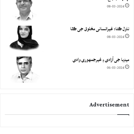
08-03-2024
ناول ڪتا: غيرانساني مخلوق جي ڪٿا
08-03-2024
ميڊيا جي آزادي ۽ غيرجمھوري وادي
06-03-2024
Advertisement