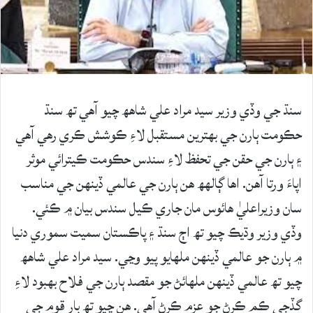
سنڌ جي وڏي وزير سيد مراد علي شاھھ چيو آھي تھ سنڌ
حڪومت ٻارن جي بھترين مستقبل لاءِ ڪوشش ڪري رھي آھي
۽ ٻارن جي حقن جي تحفظ لاءِ سندس حڪومت ڪيترائي موثر
اپاءَ ورتا آھن. اھا ڳالهھ ھن ٻارن جي عالمي ڏينھن جي مناسب
سان وزيراعليٰ ھائوس مان جاري ڪيل سندس بيان ۾ ڪئي.
وڏي وزير وڌيڪ چيو تھ اڄ سنڌ ۽ پاڪستان سميت سموري دنيا
۾ ٻارن جو عالمي ڏينھن ملھايو پيو وڃي. سيد مراد علي شاھھ
چيو تھ عالمي ڏينھن ملھائڻ جو مقصد ٻارن جي فلاح بھبود لاءِ
گڏجي ڪم ڪرڻ جو عزم ڪرڻ آھي. ھن چيو تھ ٻار قوم جي