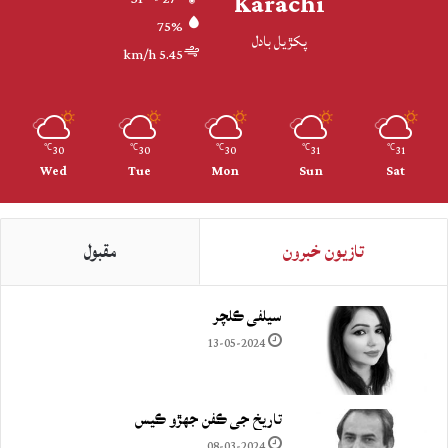
Karachi
75%
پکڙيل بادل
5.45 km/h
30
30
30
31
31
℃
℃
℃
℃
℃
Wed
Tue
Mon
Sun
Sat
تازيون خبرون
مقبول
سيلفي ڪلچر
13-05-2024
تاريخ جي ڪفن جھڙو ڪيس
08-03-2024