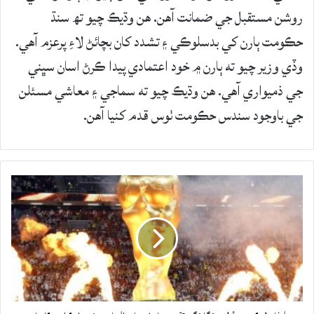
روشن مستقبل جي ضمانت آھن. ھن وڌيڪ چيو تھ سنڌ
حڪومت ٻارن کي بدسلوڪي ۽ تشدد کان بچائڻ لاءِ پرعزم آهي.
وڏي وزير چيو ته ٻارن ۾ خود اعتمادي پيدا ڪرڻ اسان سڀني
جي ذميواري آهي. هن وڌيڪ چيو ته سماجي ۽ معاشي مسئلن
جي باوجود سندس حڪومت ٺوس قدم کنيا آهن.