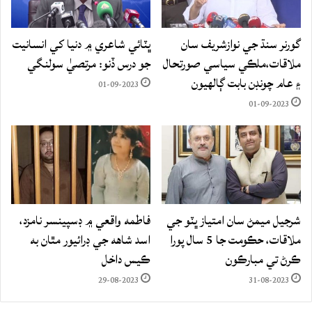
گورنر سنڌ جي نوازشريف سان
ڀٽائي شاعري ۾ دنيا کي انسانيت
ملاقات،ملڪي سياسي صورتحال
جو درس ڏنو: مرتصيٰ سولنگي
۽ عام چونڊن بابت ڳالهيون
01-09-2023
01-09-2023
شرجيل ميمڻ سان امتياز ڀٽو جي
فاطمه واقعي ۾ ڊسپينسر نامزد،
ملاقات، حڪومت جا 5 سال پورا
اسد شاهه جي ڊرائيور مٿان به
ڪرڻ تي مبارڪون
ڪيس داخل
29-08-2023
31-08-2023