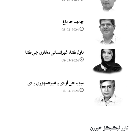
چانهه جا باغ
08-03-2024
ناول ڪتا: غيرانساني مخلوق جي ڪٿا
08-03-2024
ميڊيا جي آزادي ۽ غيرجمھوري وادي
06-03-2024
تازو ٽيڪنيڪل خبرون