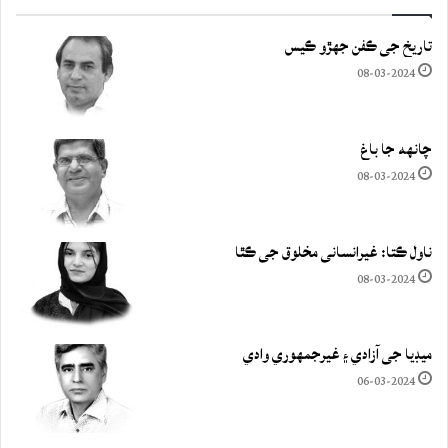
تاريخ جي ڪفن جھڙو ڪيس
08-03-2024
چانهه جا باغ
08-03-2024
ناول ڪتا: غيرانساني مخلوق جي ڪٿا
08-03-2024
ميڊيا جي آزادي ۽ غيرجمھوري وادي
06-03-2024