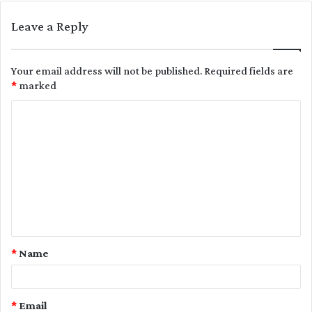
Leave a Reply
Your email address will not be published.
Required fields are
*
marked
C
o
m
m
e
n
t
*
Name
*
*
Email