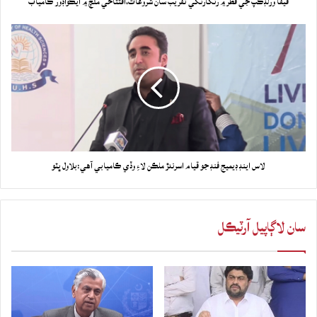
فيفا ورلڊڪپ جي قطر ۾ رنگارنگي تقريب سان شروعات،افتتاحي مئچ ۾ ايڪواڊور ڪامياب
لاس اينڊ ڊيميج فنڊ جو قيام اسرندڙ ملڪن لاءِ وڏي ڪاميابي آهي:بلاول ڀٽو
سان لاڳاپيل آرٽيڪل