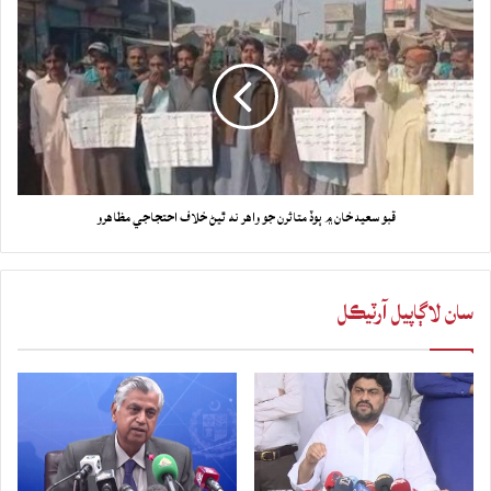
قبو سعيد خان ۾ ٻوڏ متاثرن جو واهر نه ٿيڻ خلاف احتجاجي مظاهرو
سان لاڳاپيل آرٽيڪل