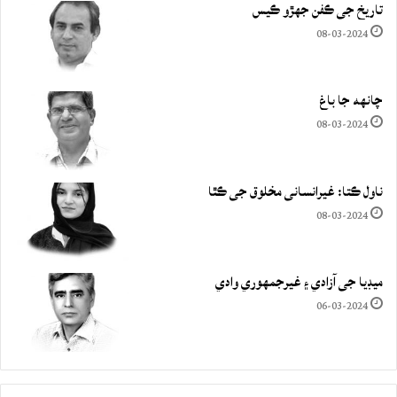
تاريخ جي ڪفن جھڙو ڪيس
08-03-2024
چانهه جا باغ
08-03-2024
ناول ڪتا: غيرانساني مخلوق جي ڪٿا
08-03-2024
ميڊيا جي آزادي ۽ غيرجمھوري وادي
06-03-2024