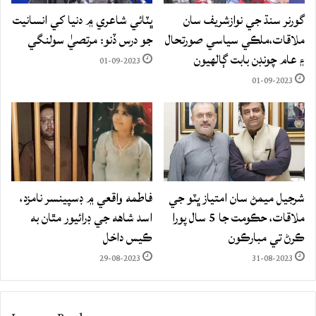
گورنر سنڌ جي نوازشريف سان
ڀٽائي شاعري ۾ دنيا کي انسانيت
ملاقات،ملڪي سياسي صورتحال
جو درس ڏنو: مرتصيٰ سولنگي
۽ عام چونڊن بابت ڳالهيون
01-09-2023
01-09-2023
شرجيل ميمڻ سان امتياز ڀٽو جي
فاطمه واقعي ۾ ڊسپينسر نامزد،
ملاقات، حڪومت جا 5 سال پورا
اسد شاهه جي ڊرائيور مٿان به
ڪرڻ تي مبارڪون
ڪيس داخل
29-08-2023
31-08-2023