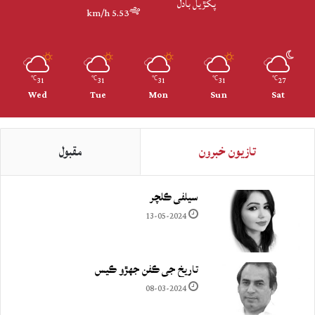
پکڙيل بادل
5.53 km/h
31
31
31
31
27
℃
℃
℃
℃
℃
Wed
Tue
Mon
Sun
Sat
تازيون خبرون
مقبول
سيلفي ڪلچر
13-05-2024
تاريخ جي ڪفن جھڙو ڪيس
08-03-2024