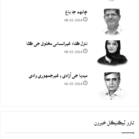
چانهه جا باغ
08-03-2024
ناول ڪتا: غيرانساني مخلوق جي ڪٿا
08-03-2024
ميڊيا جي آزادي ۽ غيرجمھوري وادي
06-03-2024
تازو ٽيڪنيڪل خبرون