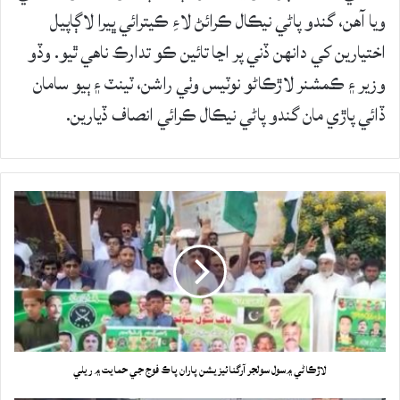
ويا آهن، گندو پاڻي نيڪال ڪرائڻ لاءِ ڪيترائي ڀيرا لاڳاپيل
اختيارين کي دانهن ڏني پر اڃا تائين ڪو تدارڪ ناهي ٿيو. وڏو
وزير ۽ ڪمشنر لاڙڪاڻو نوٽيس وٺي راشن، ٽينٽ ۽ ٻيو سامان
ڏائي پاڙي مان گندو پاڻي نيڪال ڪرائي انصاف ڏيارين.
لاڙڪاڻي ۾سول سولجر آرگنائيزيشن پاران پاڪ فوج جي حمايت ۾ ريلي