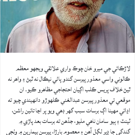
لاڙڪاڻي جي ميرو خان چوڪ واري علائقي ويجهو معظم
ڪالوني واسي معذور پيرسن گندو پاڻي نيڪال نه ٿيڻ ۽ واهر نه
ٿيڻ خلاف پريس ڪلب اڳيان احتجاجي مظاهرو ڪيو. ان
موقعي تي معذور پيرسن عبدالغني ڪلهوڙو دانهيندي چيو ته
اڍائي مهينا اڳ برسات سبب گهر ڊهي ويو پر اڃا تائين راشن،
ٽينٽ ۽ ٻيو سامان ناهي مليو، جڏهن ته برسات بعد پاڙي ۾
گندگي جا ڍير لڳل آهن ۽ معصوم ٻارڙا، پيرسن بيمارين ۾ وٺجي