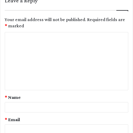
Leave a Reply
Your email address will not be published.
Required fields are
*
marked
C
o
m
m
e
n
t
*
Name
*
*
Email