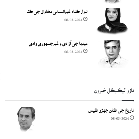
ناول ڪتا: غيرانساني مخلوق جي ڪٿا
08-03-2024
ميڊيا جي آزادي ۽ غيرجمھوري وادي
06-03-2024
تازو ٽيڪنيڪل خبرون
تاريخ جي ڪفن جھڙو ڪيس
08-03-2024