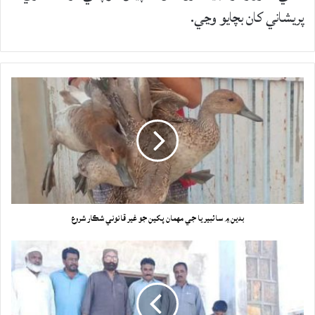
پريشاني کان بچايو وڃي.
بدين ۾ سائبيريا جي مهمان پکين جو غير قانوني شڪار شروع