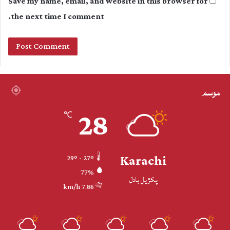
Save my name, email, and website in this browser for
the next time I comment.
موسم
28
℃
Karachi
29º - 27º
77%
پکڙيل بادل
7.86 km/h