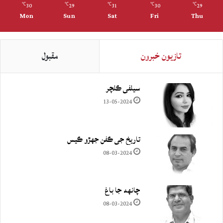
30
29
31
30
29
℃
℃
℃
℃
℃
Mon
Sun
Sat
Fri
Thu
تازيون خبرون
مقبول
سيلفي ڪلچر
13-05-2024
تاريخ جي ڪفن جھڙو ڪيس
08-03-2024
چانهه جا باغ
08-03-2024