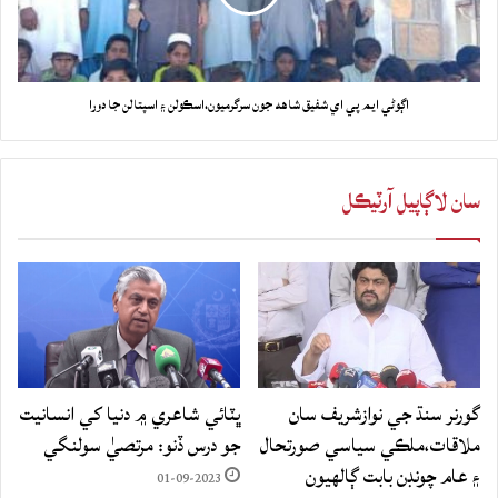
اڳوڻي ايم پي اي شفيق شاهه جون سرگرميون،اسڪولن ۽ اسپتالن جا دورا
سان لاڳاپيل آرٽيڪل
گورنر سنڌ جي نوازشريف سان
ڀٽائي شاعري ۾ دنيا کي انسانيت
ملاقات،ملڪي سياسي صورتحال
جو درس ڏنو: مرتصيٰ سولنگي
۽ عام چونڊن بابت ڳالهيون
01-09-2023