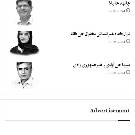
چانهه جا باغ
08-03-2024
ناول ڪتا: غيرانساني مخلوق جي ڪٿا
08-03-2024
ميڊيا جي آزادي ۽ غيرجمھوري وادي
06-03-2024
Advertisement