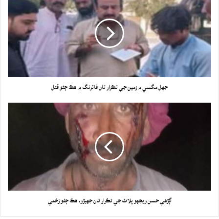
جهل مگسي ۾ زمين جي تڪرار تان فائرنگ ۾ هڪ ڄڻو قتل
ڳڙهي حسن ويجهو پلاٽ جي تڪرار تان جهيڙو، هڪ ڄڻو زخمي