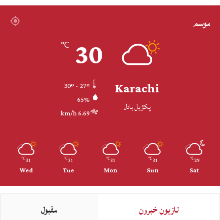
موسم
30
℃
Karachi
30º - 27º
65%
پکڙيل بادل
6.69 km/h
31
31
31
31
29
℃
℃
℃
℃
℃
Wed
Tue
Mon
Sun
Sat
تازيون خبرون
مقبول