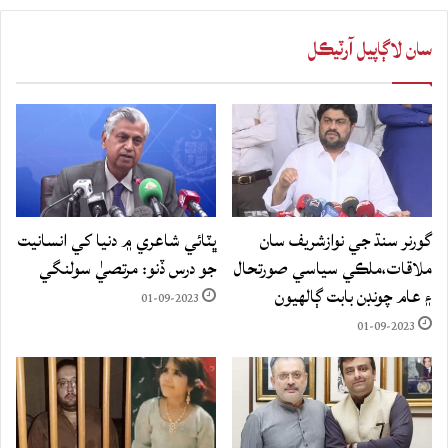
سان لاڳاپيل آرٽيڪل
گورنر سنڌ جي نوازشريف سان
ڀٽائي شاعري ۾ دنيا کي انسانيت
ملاقات،ملڪي سياسي صورتحال
جو درس ڏنو: مرتصيٰ سولنگي
۽ عام چونڊن بابت ڳالهيون
01-09-2023
01-09-2023