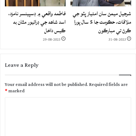
شرجيل ميمڻ سان امتياز ڀٽو جي
فاطمه واقعي ۾ ڊسپينسر نامزد،
ملاقات، حڪومت جا 5 سال پورا
اسد شاهه جي ڊرائيور مٿان به
ڪرڻ تي مبارڪون
ڪيس داخل
29-08-2023
31-08-2023
Leave a Reply
Your email address will not be published.
Required fields are
*
marked
C
o
m
m