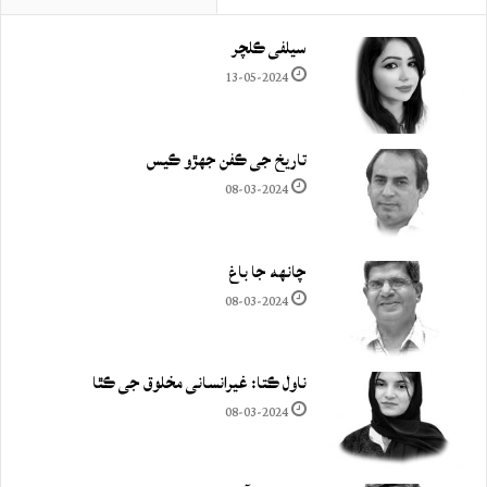
سيلفي ڪلچر
13-05-2024
تاريخ جي ڪفن جھڙو ڪيس
08-03-2024
چانهه جا باغ
08-03-2024
ناول ڪتا: غيرانساني مخلوق جي ڪٿا
08-03-2024