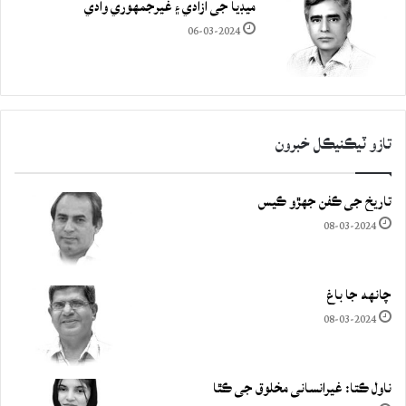
ميڊيا جي آزادي ۽ غيرجمھوري وادي
06-03-2024
تازو ٽيڪنيڪل خبرون
تاريخ جي ڪفن جھڙو ڪيس
08-03-2024
چانهه جا باغ
08-03-2024
ناول ڪتا: غيرانساني مخلوق جي ڪٿا