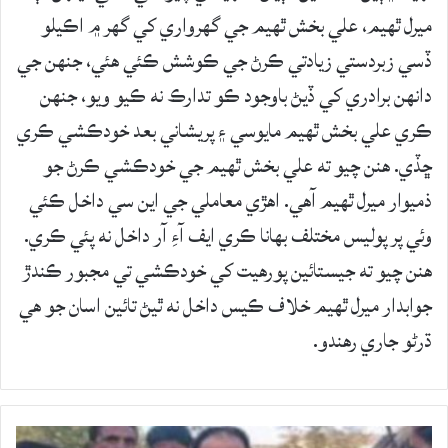
ميرل ٿهيم، علي بخش ٿهيم جي گهرواري کي گهر ۾ اڪيلو
ڏسي زبردستي زيادتي ڪرڻ جي ڪوشش ڪئي هئي، جنهن جي
دانهن برادري کي ڏيڻ باوجود ڪو تدارڪ نه ڪيو ويو، جنهن
ڪري علي بخش ٿهيم مايوسي ۽ پريشاني بعد خودڪشي ڪري
ڇڏي. هنن چيو ته علي بخش ٿهيم جي خودڪشي ڪرڻ جو
ذميوار ميرل ٿهيم آھي. اهڙي معاملي جي اين سي داخل ڪئي
وئي پر پوليس مختلف بهانا ڪري ايف آءِ آر داخل نه پئي ڪري.
هنن چيو ته جيستائين پورهيت کي خودڪشي تي مجبور ڪندڙ
جوابدار ميرل ٿهيم خلاف ڪيس داخل نه ٿيڻ تائين اسان جو هي
ڌرڻو جاري رهندو.