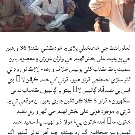
لعلورائنڪ جي خاصخيلي پاڙي ۾ خودڪشي ڪندڙ 36 ورهين
جي پورهيت علي بخش ٿهيم جي وارثن عورتن ۽ معصوم ٻاڙن
سميت پاڪ ڪتاب کڻي پوليس خلاف وارهه- لاڙڪاڻو روڊ تي
ٽائر ساڙي احتجاجي ڌرڻو هنيو. ڌرڻي کي ختم ڪرائڻ لا ڊي
ايس پي نصيرآباد ڳالهين لا پهتو پر ڳالهيون ڪامياب نه ٿي
سگهيون ۽ ڌرڻو 5 ڪلاڪن تائين جاري رهيو. ان موقعي تي ۾
ڌرڻي ۾ موجود فوتي علي بخش ٿهيم جي گهر واري ناهيد
خاتون، ما آمنه خاتون، پيءُ مولا ڏنو ٿهيم، ڀاءُ سعيد احمد
ٿهيم ۽ ٻين صحافين اڳيان دانهيندي چيو آهي ته ٽي ڏينهن اڳ