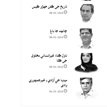
تاريخ جي ڪفن جھڙو ڪيس
08-03-2024
چانهه جا باغ
08-03-2024
ناول ڪتا: غيرانساني مخلوق
جي ڪٿا
08-03-2024
ميڊيا جي آزادي ۽ غيرجمھوري
وادي
06-03-2024