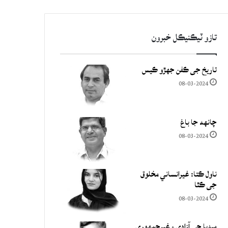
تازو ٽيڪنيڪل خبرون
تاريخ جي ڪفن جھڙو ڪيس
08-03-2024
چانهه جا باغ
08-03-2024
ناول ڪتا: غيرانساني مخلوق
جي ڪٿا
08-03-2024
ميڊيا جي آزادي ۽ غيرجمھوري