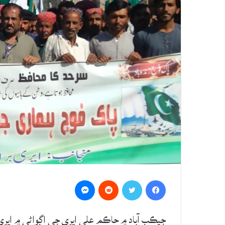
Messenger
Reddit
Twitter
Facebook
جيڪب آباد ۾ حاڪم علي ايري جي اڳواڻي ۾ ايري