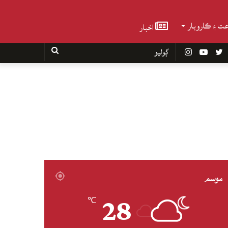
عت ۽ ڪاروبار
اخبار
Faceboo
Twitter
YouTube
Instagram
ڳوليو
موسم
28
℃