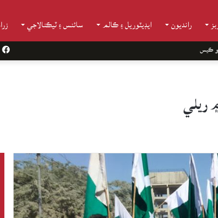
ز
رانديون
ايڊيٽوريل ۽ ڪالم
سائنس ۽ ٽيڪنالاجي
زرا
و ڪيس
k
 ريلي