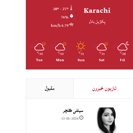
Karachi
28º - 27º
76%
پکڙيل بادل
6.79 km/h
30
30
31
31
28
℃
℃
℃
℃
℃
Tue
Mon
Sun
Sat
Fri
تازيون خبرون
مقبول
سيلفي ڪلچر
13-05-2024