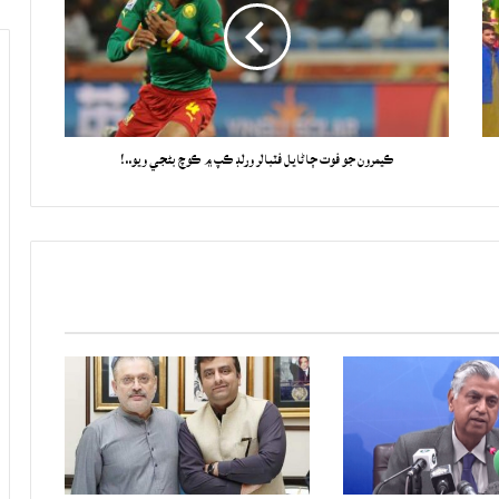
ڪيمرون جو فوت ڄاڻايل فٽبالر ورلڊ ڪپ ۾ ڪوچ بڻجي ويو..!