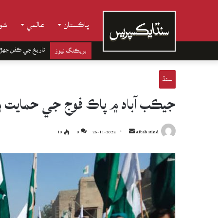
پاڪستان
عالمي
شوب
تاريخ جي ڪفن جھڙ
بريڪنگ نيوز
سنڌ
جيڪب آباد ۾ پاڪ فوج جي حمايت ۾
Send
10
0
26-11-2022
Aftab Rind
an
email