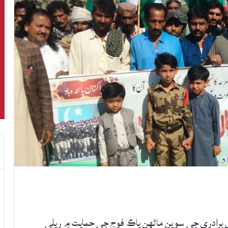
 برادري جي سوين ماڻھن پاڪ فوج جي حمايت ۾ ريلي