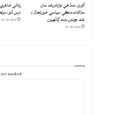
گورنر سنڌ جي نوازشريف سان
ڀٽائي شاعري 
ملاقات،ملڪي سياسي صورتحال ۽
درس ڏنو: مرت
عام چونڊن بابت ڳالهيون
01-09-2023
01-09-2023
s are marked
C
o
m
m
e