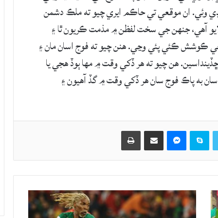
وئي. ان موقعي تي حاڪم ايري چيو ته ملڪ دشمن
ايو آهي، جنهن جي سخت لفظن ۾ مذمت ڪريون ٿا ۽
 جي ڪوشش ڪئي پئي وڃي. هنن چيو ته فوج اسان مان ۽
ڏينداسين. هن چيو ته هر ڏکي وقت ۾ مها ٻوڏ هجي يا
سان به پاڪ فوج سان هر ڏکي وقت ۾ گڏ آھيون ۽
Twitter
Skype
Messenger
حصيداري ڪريو اي ميل ذريعي
اپيو