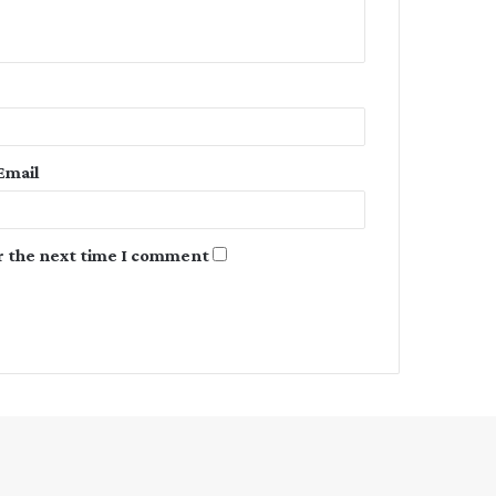
n
t
*
Email
r the next time I comment.