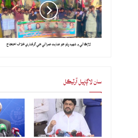
لاڙڪاڻي ۾ شهيد ڀٽو جو عنايت عمراڻي جي گرفتاري خلاف احتجاج
سان لاڳاپيل آرٽيڪل