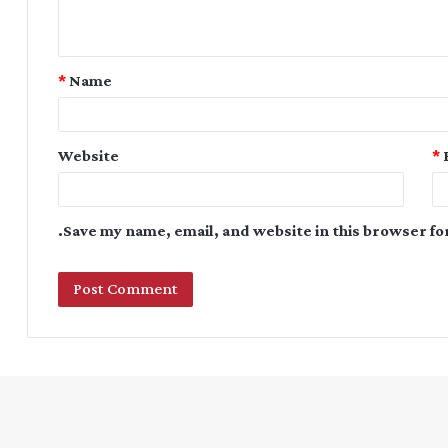
*
Name
Website
*
Save my name, email, and website in this browser fo
Instagram
YouTube
Twitter
Facebook