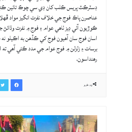
ڊسٽرڪٽ پريس ڪلب کان ڊي سي چوڪ تائين ڪڊي 
عناصرن پاڪ فوج جي خلاف نفرت انگيز مواد ڦهل
ڪوڙيون آئي ڊيز ٺاهي عوام ۽ فوج ۾ نفرت وڌائڻ
اسان فوج سان آھيون فوج کي ڪڏهن به اڪيلو نه ڇ
برسات ۽ زلزلن ۾ فوج عوام جي مدد ڪئي آھي ته ا
رهنداسون.
Facebook
ونڊ ڪريو