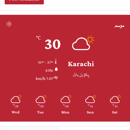
موسم
30
℃
Karachi
31º - 27º
63%
پکڙيل بادل
7.07 km/h
29
30
30
31
31
℃
℃
℃
℃
℃
Wed
Tue
Mon
Sun
Sat