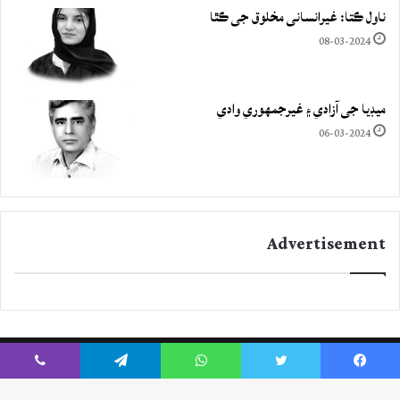
ناول ڪتا: غيرانساني مخلوق جي ڪٿا
08-03-2024
ميڊيا جي آزادي ۽ غيرجمھوري وادي
06-03-2024
Advertisement
Viber
Telegram
WhatsApp
Twitter
Facebook
Instagram
YouTube
Twitter
Facebook