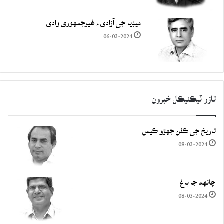
ميڊيا جي آزادي ۽ غيرجمھوري وادي
06-03-2024
تازو ٽيڪنيڪل خبرون
تاريخ جي ڪفن جھڙو ڪيس
08-03-2024
چانهه جا باغ
08-03-2024