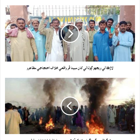
لاڙڪاڻي ويجهو ڳوٺاڻي کان مبينا ڦر واقعي خلاف احتجاجي مظاهرو