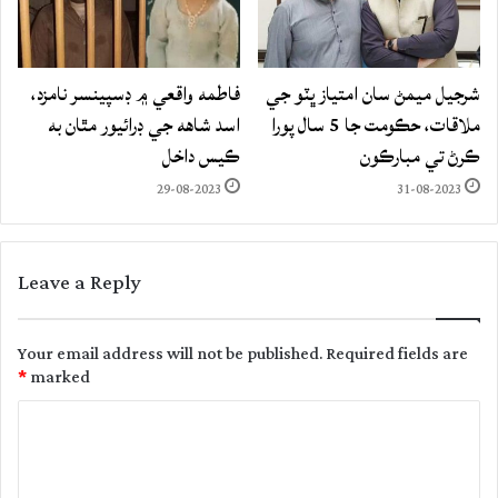
شرجيل ميمڻ سان امتياز ڀٽو جي
فاطمه واقعي ۾ ڊسپينسر نامزد،
ملاقات، حڪومت جا 5 سال پورا
اسد شاهه جي ڊرائيور مٿان به
ڪرڻ تي مبارڪون
ڪيس داخل
29-08-2023
31-08-2023
Leave a Reply
Your email address will not be published.
Required fields are
*
marked
C
o
m