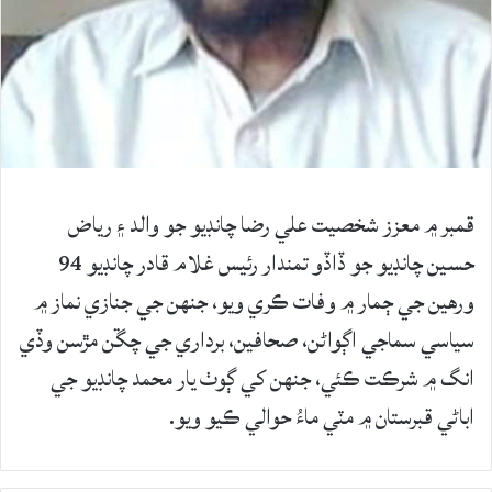
قمبر ۾ معزز شخصيت علي رضا چانڊيو جو والد ۽ رياض
حسين چانڊيو جو ڏاڏو تمندار رئيس غلام قادر چانڊيو 94
ورهين جي ڄمار ۾ وفات ڪري ويو، جنھن جي جنازي نماز ۾
سياسي سماجي اڳواڻن، صحافين، برداري جي چڱن مڙسن وڏي
انگ ۾ شرڪت ڪئي، جنهن کي ڳوٺ يار محمد چانڊيو جي
اباڻي قبرستان ۾ مٽي ماءُ حوالي ڪيو ويو.