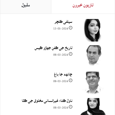
تازيون خبرون
مقبول
سيلفي ڪلچر
13-05-2024
تاريخ جي ڪفن جھڙو ڪيس
08-03-2024
چانهه جا باغ
08-03-2024
ناول ڪتا: غيرانساني مخلوق جي ڪٿا
08-03-2024