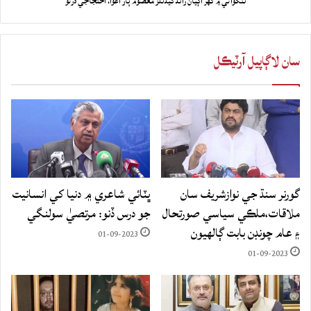
تنگواڻي ۾ گهر اڳيان راند کيڏندڙ معصوم ٻار اغوا، احتجاجي ڌرڻو
سان لاڳاپيل آرٽيڪل
گورنر سنڌ جي نوازشريف سان
ڀٽائي شاعري ۾ دنيا کي انسانيت
ملاقات،ملڪي سياسي صورتحال
جو درس ڏنو: مرتصيٰ سولنگي
۽ عام چونڊن بابت ڳالهيون
01-09-2023
01-09-2023