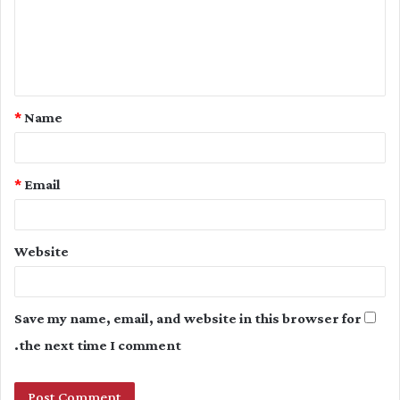
m
e
n
t
*
Name
*
*
Email
Website
Save my name, email, and website in this browser for
the next time I comment.