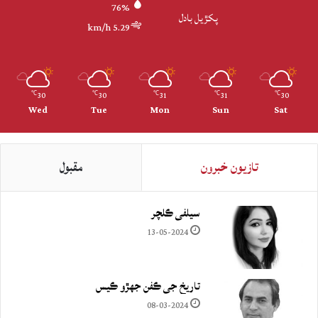
76%
پکڙيل بادل
5.29 km/h
30
30
31
31
30
℃
℃
℃
℃
℃
Wed
Tue
Mon
Sun
Sat
تازيون خبرون
مقبول
سيلفي ڪلچر
13-05-2024
تاريخ جي ڪفن جھڙو ڪيس
08-03-2024