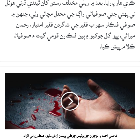
ڪري ھار پارايا. بعد ۾ ريلي مختلف رستن کان ٿيندي ڌرتي ھوٽل
تي پھتي جتي صوفياڻي راڳ جي محفل مچائي وئي، جنهن ۾
صوفي فنڪار سھراب فقير جي شاگردن فقير امتياز، رحمان
ميراڻي، پپو گل جوکيو ۽ ٻين فنڪارن قومي گيت ۽ صوفياڻا
ڪلام پيش ڪيا.
قاضي احمد ۾ نوجوان جو پوليس چوڪي ڀرسان لاش مليو،اهلڪارن تي الزام