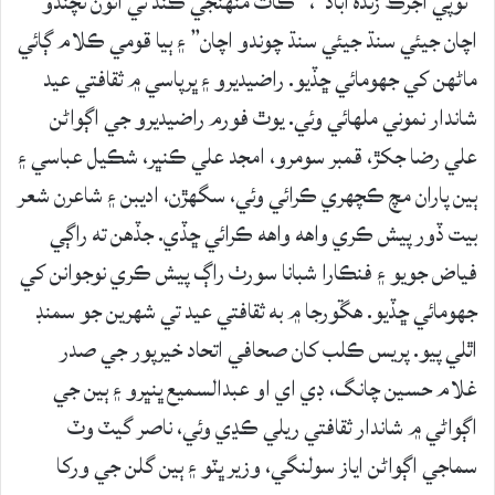
“ٽوپي اجرڪ زنده آباد”، “ڪات منهنجي ڪنڌ تي آئون نچندو
اچان جيئي سنڌ جيئي سنڌ چوندو اچان” ۽ ٻيا قومي ڪلام ڳائي
ماڻهن کي جهومائي ڇڏيو. راضيديرو ۽ ڀرپاسي ۾ ثقافتي عيد
شاندار نموني ملهائي وئي. يوٿ فورم راضيديرو جي اڳواڻن
علي رضا جکڙ، قمبر سومرو، امجد علي ڪنڀر، شڪيل عباسي ۽
ٻين پاران مچ ڪچهري ڪرائي وئي، سگهڙن، اديبن ۽ شاعرن شعر
بيت ڏور پيش ڪري واهه واهه ڪرائي ڇڏي. جڏھن ته راڳي
فياض جويو ۽ فنڪارا شبانا سورٺ راڳ پيش ڪري نوجوانن کي
جهومائي ڇڏيو. ھڱورجا ۾ به ثقافتي عيد تي شھرين جو سمنڊ
اٿلي پيو. پريس ڪلب کان صحافي اتحاد خيرپور جي صدر
غلام حسين چانگ، ڊي اي او عبدالسميع ڀنڀرو ۽ ٻين جي
اڳواڻي ۾ شاندار ثقافتي ريلي ڪڍي وئي، ناصر گيٽ وٽ
سماجي اڳواڻن اياز سولنگي، وزير ڀٽو ۽ ٻين گلن جي ورکا