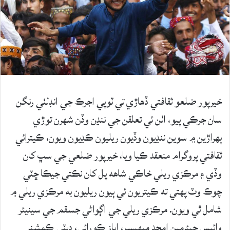
خيرپور ضلعو ثقافتي ڏهاڙي تي ٽوپي اجرڪ جي انڊلٺي رنگن
سان جرڪي پيو، اٺن ئي تعلقن جي ننڍن وڏن شهرن توڙي
ٻھراڙين ۾ سوين ننڍيون وڏيون ريليون ڪڍيون ويون، ڪيترائي
ثقافتي پروگرام منعقد ڪيا ويا، خيرپور ضلعي جي سڀ کان
وڏي ۽ مرڪزي ريلي خاڪي شاھه پل کان نڪتي جيڪا ڇٽي
چوڪ وٽ پھتي ته ڪيتريون ئي ٻيون ريليون به مرڪزي ريلي ۾
شامل ٿي ويون. مرڪزي ريلي جي اڳواڻي جسقم جي سينيئر
وائيس چيئرمين امجد میھيسر، اياز ڪورائي، ڊپٽي ڪمشنر