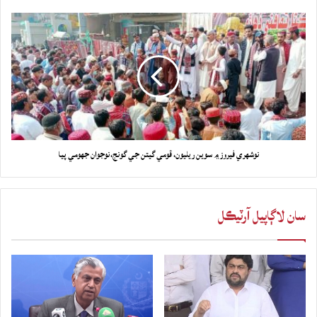
نوشهري فيروز ۾ سوين ريليون، قومي گيتن جي گونج،نوجوان جهومي پيا
سان لاڳاپيل آرٽيڪل