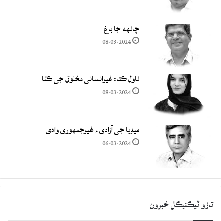
چانهه جا باغ
08-03-2024
ناول ڪتا: غيرانساني مخلوق جي ڪٿا
08-03-2024
ميڊيا جي آزادي ۽ غيرجمھوري وادي
06-03-2024
تازو ٽيڪنيڪل خبرون