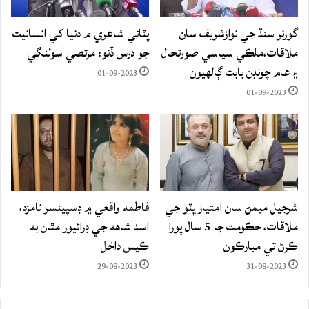
گورنر سنڌ جي نوازشريف سان
ڀٽائي شاعري ۾ دنيا کي انسانيت
ملاقات،ملڪي سياسي صورتحال
جو درس ڏنو: مرتصيٰ سولنگي
۽ عام چونڊن بابت ڳالهيون
01-09-2023
01-09-2023
شرجيل ميمڻ سان امتياز ڀٽو جي
فاطمه واقعي ۾ ڊسپينسر نامزد،
ملاقات، حڪومت جا 5 سال پورا
اسد شاهه جي ڊرائيور مٿان به
ڪرڻ تي مبارڪون
ڪيس داخل
29-08-2023
31-08-2023