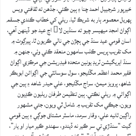
خيرپور شرجيیل احمد چنا ۽ ٻين ڪئي، جڏهن ته ثقافتي ويس
پھريل معصوم ٻار به شريڪ ٿيا. ريلي کي خطاب ڪندي جسقم
اڳواڻ امجد میھيسر چيو ته سنڌين لا اڄ عيد جو ڏينهن آهي،
اسان قومي عيد سنڌ جي ٻچڙن جي نالي ڪريون ٿا. پيرڳوٺ ۾
مک تقريب پريس ڪلب سامهون منعقد ڪئي وئي، جنهن ۾
سنڌ ايريگيشن ٽريڊ يونين متحده فيڊريشن جي مرڪزي اڳواڻ
فقير محمد اعظم مڱڻيجو، سول سوسائٽي جي اڳواڻن ابوبڪر
شاهھ، پرويز ميمڻ، سراج مڱڻيجو، علي حيدر شاھه ۽ ٻين جي
اڳواڻي ۾ ريلي نڪتي. ٻين تنظيمن طرفان ريليون ڪڍيون
ويون، جيڪي مک تقريب ۾ شامل ٿي ويون، جتي مشهور
راڳين ثانيه علي، وقار سرمد، ماسٽر مشتاق جوڳي ۽ ٻين قومي
گيت “سنڌڙي تي سر ڪير نه ڏيندو، سهندو ڪير ميار او يار”،