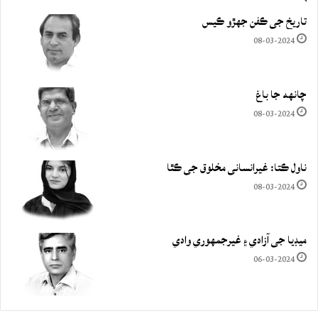
تاريخ جي ڪفن جھڙو ڪيس
08-03-2024
چانهه جا باغ
08-03-2024
ناول ڪتا: غيرانساني مخلوق جي ڪٿا
08-03-2024
ميڊيا جي آزادي ۽ غيرجمھوري وادي
06-03-2024