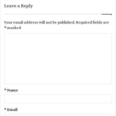
Leave a Reply
Your email address will not be published.
Required fields are
*
marked
C
o
m
m
e
n
t
*
Name
*
*
Email