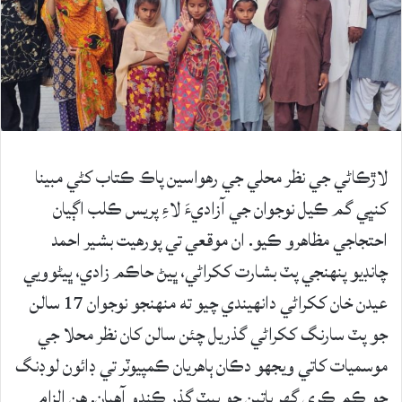
لاڙڪاڻي جي نظر محلي جي رهواسين پاڪ ڪتاب کڻي مبينا
کنڀي گم ڪيل نوجوان جي آزاديءَ لاءِ پريس ڪلب اڳيان
احتجاجي مظاهرو ڪيو. ان موقعي تي پورهيت بشير احمد
چانڊيو پنهنجي پٽ بشارت ککراڻي، ڀيڻ حاڪم زادي، ڀيڻوويي
عيدن خان ککراڻي دانهيندي چيو ته منهنجو نوجوان 17 سالن
جو پٽ سارنگ ککراڻي گذريل چئن سالن کان نظر محلا جي
موسميات کاتي ويجهو دڪان ٻاهريان ڪمپيوٽر تي ڊائون لوڊنگ
جو ڪم ڪري گهر ڀاتين جو پيٽ گذر ڪندو آهيان. هن الزام