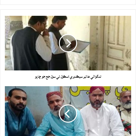
تنگواڻي هائير سيڪنڊري اسڪول تي سول جج جو ڇاپو