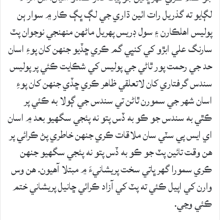
لڳايو ته گذريل رات اٺين ڌاري جي لڳ ڀڳ ڪار ۾ سوار ٻن
پوليس اهلڪارن ۽ سول ڊريس پهريل ماڻهن منهنجي نوجوان پٽ
سارنگ علي ابڙو کي کنڀي گم ڪري ڇڏيو جنهن کان پوءِ اسان
حد جي رحمت پور ٿاڻي جي پوليس کي شڪايت ڪئي پر پوليس
سندس گرفتاري کان لاتعلقي ظاهر ڪري ڇڏي جنهن کان پوءِ
اسان شهر جي سمورن ٿاڻن تي سندس جي ڳولا به ڪئي پر
ڪٿي به سندس جو ڪو به ڏس پتو نه پئجي سگهيو بعد ۾ اسان
اي ايس پي سٽي سان ملاقات ڪري جنهن خاطري پڻ ڪرائي پر
هن وقت تائين پٽ جو ڪو به ڏس پتو نه پئجي سگهيو جنهن
ڪري سمورا گهر ڀاتي سخت پريشانيءَ ۾ مبتلا آهيون. هن وس
وارن کي اپيل ڪئي ته پٽ کي آزاد ڪرائي ڇانيل پريشاني ختم
ڪئي وڃي.