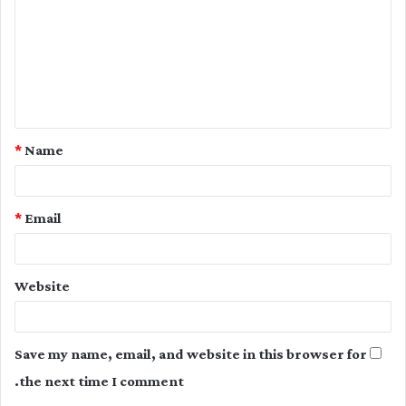
m
m
e
n
t
*
Name
*
*
Email
Website
Save my name, email, and website in this browser for
the next time I comment.