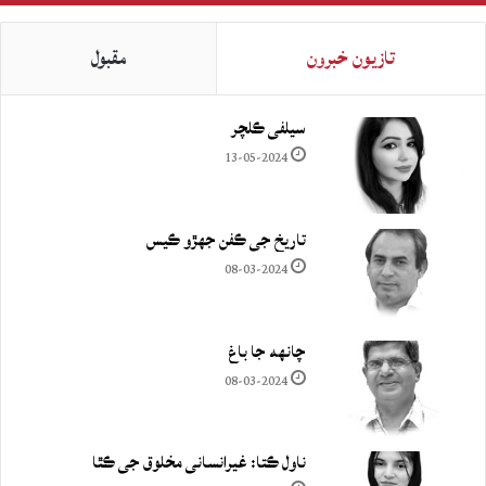
تازيون خبرون
مقبول
سيلفي ڪلچر
13-05-2024
تاريخ جي ڪفن جھڙو ڪيس
08-03-2024
چانهه جا باغ
08-03-2024
ناول ڪتا: غيرانساني مخلوق جي ڪٿا