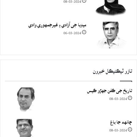
08-03-2024
ميڊيا جي آزادي ۽ غيرجمھوري وادي
06-03-2024
تازو ٽيڪنيڪل خبرون
تاريخ جي ڪفن جھڙو ڪيس
08-03-2024
چانهه جا باغ
08-03-2024