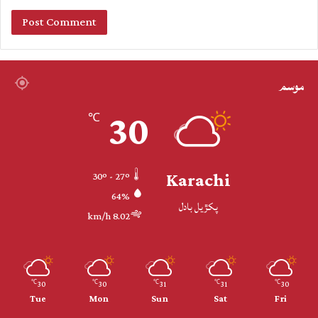
موسم
30
℃
Karachi
30º - 27º
64%
پکڙيل بادل
8.02 km/h
30
30
31
31
30
℃
℃
℃
℃
℃
Tue
Mon
Sun
Sat
Fri