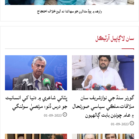
وارهه ۾ ٻوڏ متاثرن جو سهائتا نه ٿيڻ خلاف احتجاج
سان لاڳاپيل آرٽيڪل
گورنر سنڌ جي نوازشريف سان
ڀٽائي شاعري ۾ دنيا کي انسانيت
ملاقات،ملڪي سياسي صورتحال
جو درس ڏنو: مرتصيٰ سولنگي
۽ عام چونڊن بابت ڳالهيون
01-09-2023
01-09-2023