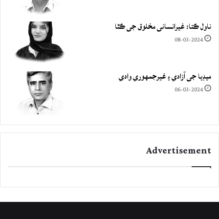
ناول ڪتا: غيرانساني مخلوق جي ڪٿا
08-03-2024
ميڊيا جي آزادي ۽ غيرجمھوري وادي
06-03-2024
Advertisement