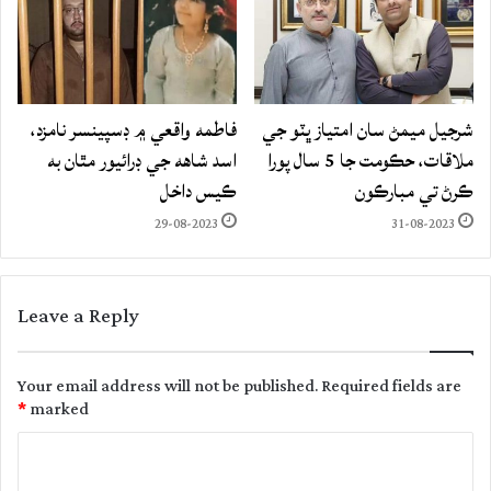
شرجيل ميمڻ سان امتياز ڀٽو جي
فاطمه واقعي ۾ ڊسپينسر نامزد،
ملاقات، حڪومت جا 5 سال پورا
اسد شاهه جي ڊرائيور مٿان به
ڪرڻ تي مبارڪون
ڪيس داخل
29-08-2023
31-08-2023
Leave a Reply
Your email address will not be published.
Required fields are
*
marked
C
o