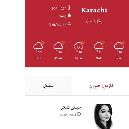
Karachi
30º - 27º
79%
پکڙيل بادل
7.46 km/h
30
30
30
31
30
℃
℃
℃
℃
℃
Tue
Mon
Sun
Sat
Fri
تازيون خبرون
مقبول
سيلفي ڪلچر
13-05-2024