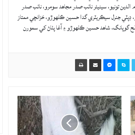
 امام الدين تونيو، سينيئر نائب صدر مجاهد سومرو، نائب صدر
، ڊپٽي جنرل سيڪريٽري گدا حسين ڪلهوڙو، خزانچي ممتاز
ح گوپانگ، شاهد حسين ڪلهوڙو ۽ آغا پٺاڻ کي سمورن
Twitter
Skype
Messenger
حصيداري ڪريو اي ميل ذريعي
اپيو