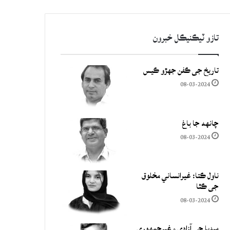
تازو ٽيڪنيڪل خبرون
تاريخ جي ڪفن جھڙو ڪيس
08-03-2024
چانهه جا باغ
08-03-2024
ناول ڪتا: غيرانساني مخلوق
جي ڪٿا
08-03-2024
ميڊيا جي آزادي ۽ غيرجمھوري