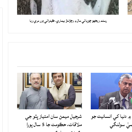
رستم ويجهو چوپائي مال ۾ وچڙندڙ بيماري، ڪيترائي ڍور مري ويا
۾ دنيا کي انسانيت جو
شرجيل ميمڻ سان امتياز ڀٽو جي
صيٰ سولنگي
ملاقات، حڪومت جا 5 سال پورا