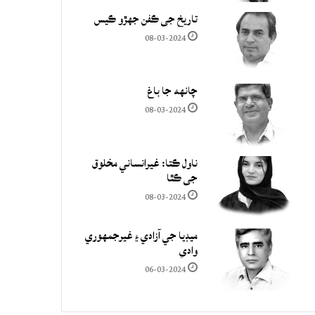
تاريخ جي ڪفن جھڙو ڪيس
08-03-2024
چانهه جا باغ
08-03-2024
ناول ڪتا: غيرانساني مخلوق
جي ڪٿا
08-03-2024
ميڊيا جي آزادي ۽ غيرجمھوري
وادي
06-03-2024