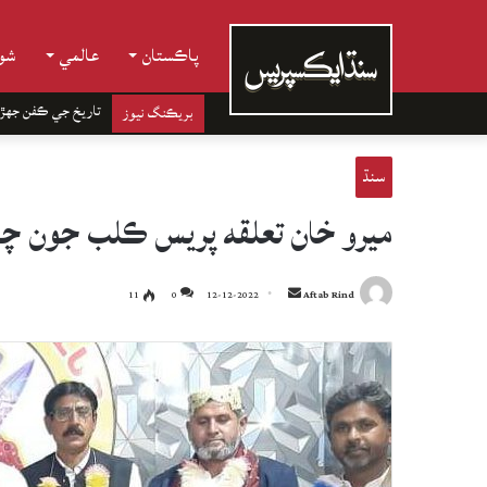
پاڪستان
عالمي
شوب
تاريخ جي ڪفن جھڙ
بريڪنگ نيوز
سنڌ
ميرو خان تعلقه پريس ڪلب جون چون
Send
11
0
12-12-2022
Aftab Rind
an
email