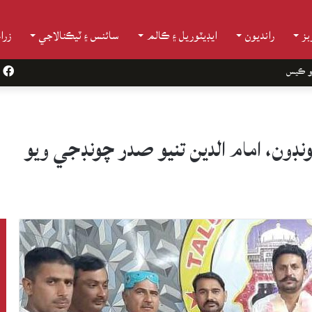
ز
رانديون
ايڊيٽوريل ۽ ڪالم
سائنس ۽ ٽيڪنالاجي
زرا
و ڪيس
k
ڊون، امام الدين تنيو صدر چونڊجي ويو