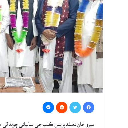
Messenger
Reddit
Twitter
Facebook
ميرو خان تعلقه پريس ڪلب جي سالياني چونڊ ٿي م