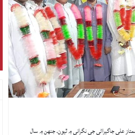
متاز علي جاگيراڻي جي نگراني ۾ ٿيون. جنهن ۾ سال