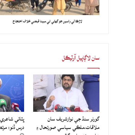
لاڙڪاڻي واسين جو گهٽي تي مبينا قبضي خلاف احتجاج
سان لاڳاپيل آرٽيڪل
گورنر سنڌ جي نوازشريف سان
ڀٽائي شاعري 
ملاقات،ملڪي سياسي صورتحال ۽
درس ڏنو: مرت