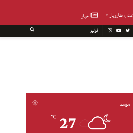
عت ۽ ڪاروبار
اخبار
Faceboo
Twitter
YouTube
Instagram
ڳوليو
موسم
27
℃