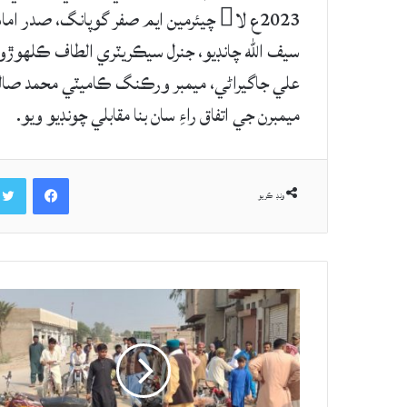
2023ع لا چيئرمين ايم صفر گوپانگ، صدر
سيف الله چانڊيو، جنرل سيڪريٽري الطاف ڪلهوڙو
علي جاگيراڻي، ميمبر ورڪنگ ڪاميٽي محمد صال
ميمبرن جي اتفاق راءِ سان بنا مقابلي چونڊيو ويو.
Facebook
ونڊ ڪريو