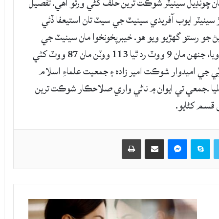
ان چونڊيل سينيٽر شوڪت ترين حلف کڻي ورتو آهي. تفصيل
 سينيٽر ايوب آفريدي سينيٽ جي سيٽ تان استيعفا ڏئي
يڻ جو رستو گهڙيو ويو هو. خيبرپخونخوا مان سينيٽ جي
سيٽ تي اليڪشن ۾ ڪل 122 ووٽ ڪاسٽ ڪيا ويا، جنهن مان 9 ووٽ رد ٿيا 113 ووٽن مان 87 ووٽ کڻي
ٽي جي اميدوار شوڪت امير زاده ۽ جمعيت علماءِ اسلام
وارن ظاهر شاهه کي 13-13 ووٽ مليا .جمعي تي ايوان ۾ ناڻي واري صلاحڪار شوڪت ترين
 قسم کڻايو.
Twitter
Skype
Messenger
حصيداري ڪريو اي ميل ذريعي
اپيو