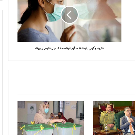
ڪرونا وگهي وڌيڪ 4 ماڻهو فوت، 322 نوان ڪيس رپورٽ