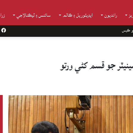
ز
رانديون
ايڊيٽوريل ۽ ڪالم
سائنس ۽ ٽيڪنالاجي
زرا
و ڪيس
k
ينيٽر جو قسم کڻي ورتو