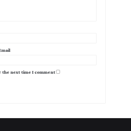
e
n
t
*
Email
r the next time I comment.