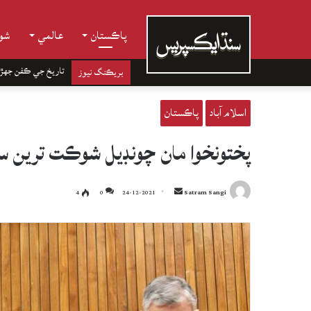
پاڪستان
عالمي
شوب
تاريخ جي ڪفن جھڙ
بريڪنگ نيوز
اسلام آباد
پاڪستان
پختونخوا مان چونڊيل شوڪت ترين س
Send
4
0
24-12-2021
Satram Sangi
an
email