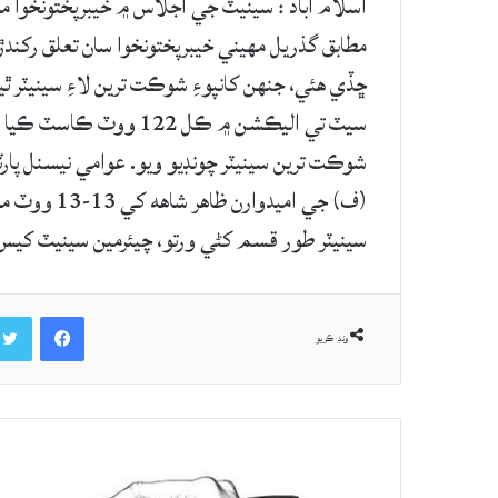
اسلام آباد : سينيٽ جي اجلاس ۾ خيبرپختونخوا م
مطابق گذريل مهيني خيبرپختونخوا سان تعلق رکندڙ
ڇڏي هئي، جنهن کانپوءِ شوڪت ترين لاءِ سينيٽر ٿ
شوڪت ترين سينيٽر چونڊيو ويو. عوامي نيسنل پار
(ف) جي اميد
سينيٽر طور قسم کڻي ورتو، چيئرمين سينيٽ کيس
Facebook
ونڊ ڪريو