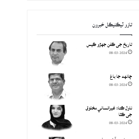
تازو ٽيڪنيڪل خبرون
تاريخ جي ڪفن جھڙو ڪيس
08-03-2024
چانهه جا باغ
08-03-2024
ناول ڪتا: غيرانساني مخلوق
جي ڪٿا
08-03-2024