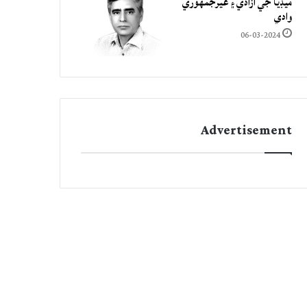
ميڊيا جي آزادي ۽ غيرجمھوري
وادي
06-03-2024
Advertisement