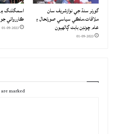
گورنر سنڌ جي نوازشريف سان
اسمگلنگ ۾ م
ملاقات،ملڪي سياسي صورتحال ۽
ڪارروائي جو
عام چونڊن بابت ڳالهيون
01-09-2023
01-09-2023
s are marked
C
o
m
m