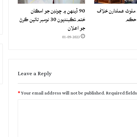
لوث عملدارن خلاف
90 ڏينهن ۾ چونڊن جو امڪان
 حڪم
ختم،تڪبنديون 30 نومبر تائين ڪرڻ
جو اعلان
01-09-2023
Leave a Reply
*
Your email address will not be published.
Required field