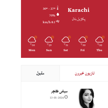
Karachi
30º - 27º
70%
پکڙيل بادل
8.1 km/h
30
29
31
30
30
℃
℃
℃
℃
℃
Mon
Sun
Sat
Fri
Thu
تازيون خبرون
مقبول
سيلفي ڪلچر
13-05-2024