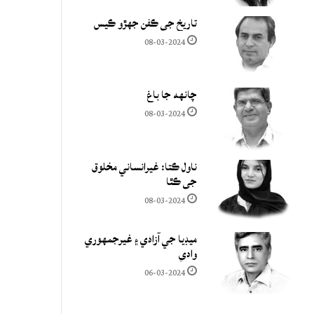
تاريخ جي ڪفن جھڙو ڪيس
08-03-2024
چانهه جا باغ
08-03-2024
ناول ڪتا: غيرانساني مخلوق
جي ڪٿا
08-03-2024
ميڊيا جي آزادي ۽ غيرجمھوري
وادي
06-03-2024