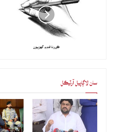
ڪورونا فنڊ ۾ گهوٻيون
سان لاڳاپيل آرٽيڪل