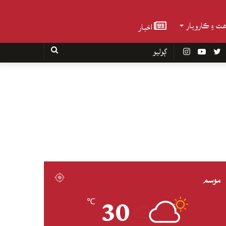
عت ۽ ڪاروبار
اخبار
Faceboo
Twitter
YouTube
Instagram
ڳوليو
موسم
30
℃