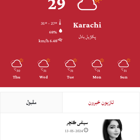
29
Karachi
31º - 27º
68%
پکڙيل بادل
6.48 km/h
30
31
31
31
31
℃
℃
℃
℃
℃
Thu
Wed
Tue
Mon
Sun
تازيون خبرون
مقبول
سيلفي ڪلچر
13-05-2024