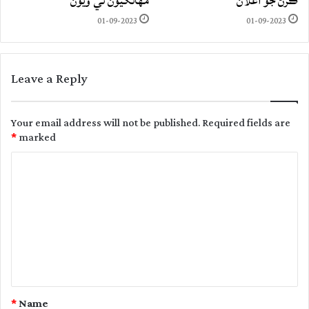
ڪرڻ جو اعلان
مهانگيون ٿي ويون
01-09-2023
01-09-2023
Leave a Reply
Your email address will not be published.
Required fields are
*
marked
C
o
m
m
e
n
t
*
Name
*