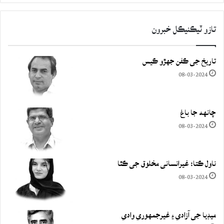
تازو ٽيڪنيڪل خبرون
تاريخ جي ڪفن جھڙو ڪيس
08-03-2024
چانهه جا باغ
08-03-2024
ناول ڪتا: غيرانساني مخلوق جي ڪٿا
08-03-2024
ميڊيا جي آزادي ۽ غيرجمھوري وادي