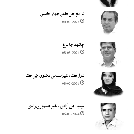
تاريخ جي ڪفن جھڙو ڪيس
08-03-2024
چانهه جا باغ
08-03-2024
ناول ڪتا: غيرانساني مخلوق جي ڪٿا
08-03-2024
ميڊيا جي آزادي ۽ غيرجمھوري وادي
06-03-2024