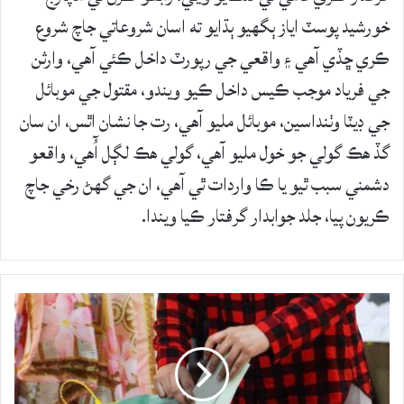
خورشيد پوسٽ اياز ٻگهيو ٻڌايو ته اسان شروعاتي جاچ شروع
ڪري ڇڏي آھي ۽ واقعي جي رپورٽ داخل ڪئي آھي، وارثن
جي فرياد موجب ڪيس داخل ڪيو ويندو، مقتول جي موبائل
جي ڊيٽا وٺنداسين، موبائل مليو آھي، رت جا نشان اٿس، ان سان
گڏ هڪ گولي جو خول مليو آھي، گولي هڪ لڳل آُهي، واقعو
دشمني سبب ٿيو يا ڪا واردات ٿي آھي، ان جي گهڻ رخي جاچ
ڪريون پيا، جلد جوابدار گرفتار ڪيا ويندا.