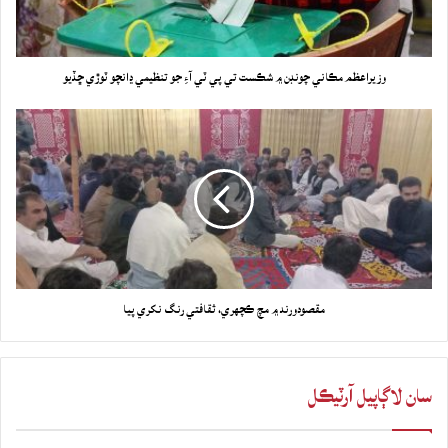
وزيراعظم مڪاني چونڊن ۾ شڪست تي پي ٽي آءِ جو تنظيمي ڍانچو ٽوڙي ڇڏيو
مقصودورند ۾ مچ ڪچهري، ثقافتي رنگ نکري پيا
سان لاڳاپيل آرٽيڪل