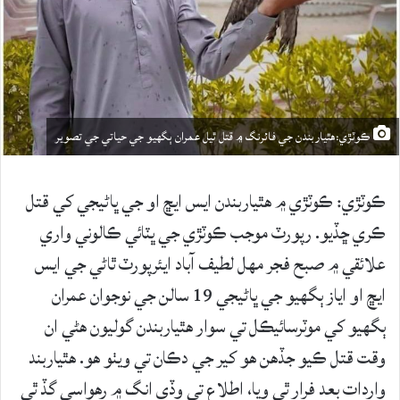
ڪوٽڙي:هٿياربندن جي فائرنگ ۾ قتل ٿيل عمران ٻگهيو جي حياتي جي تصوير
ڪوٽڙي: ڪوٽڙي ۾ هٿياربندن ايس ايڇ او جي ڀاڻيجي کي قتل
ڪري ڇڏيو. رپورٽ موجب ڪوٽڙي جي ڀٽائي ڪالوني واري
علائقي ۾ صبح فجر مهل لطيف آباد ايئرپورٽ ٿاڻي جي ايس
ايڇ او اياز ٻگهيو جي ڀاڻيجي 19 سالن جي نوجوان عمران
ٻگهيو کي موٽرسائيڪل تي سوار هٿياربندن گوليون هڻي ان
وقت قتل ڪيو جڏهن هو کير جي دڪان تي ويٺو هو. هٿياربند
واردات بعد فرار ٿي ويا، اطلاع تي وڏي انگ ۾ رهواسي گڏ ٿي