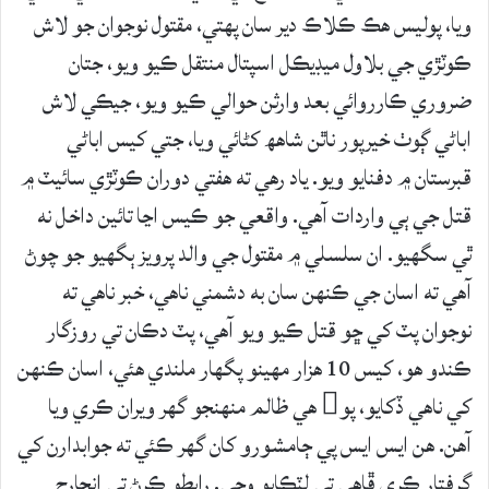
ويا، پوليس هڪ ڪلاڪ دير سان پهتي، مقتول نوجوان جو لاش
ڪوٽڙي جي بلاول ميڊيڪل اسپتال منتقل ڪيو ويو، جتان
ضروري ڪارروائي بعد وارثن حوالي ڪيو ويو، جيڪي لاش
اباڻي ڳوٺ خيرپور ناٿن شاهھ کڻائي ويا، جتي کيس اباڻي
قبرستان ۾ دفنايو ويو. ياد رهي ته هفتي دوران ڪوٽڙي سائيٽ ۾
قتل جي ٻي واردات آهي. واقعي جو ڪيس اڃا تائين داخل نه
ٿي سگهيو. ان سلسلي ۾ مقتول جي والد پرويز ٻگهيو جو چوڻ
آهي ته اسان جي ڪنهن سان به دشمني ناهي، خبر ناهي ته
نوجوان پٽ کي ڇو قتل ڪيو ويو آهي، پٽ دڪان تي روزگار
ڪندو هو، کيس 10 هزار مهينو پگهار ملندي هئي، اسان ڪنهن
کي ناهي ڏکايو، پو هي ظالم منهنجو گهر ويران ڪري ويا
آھن. هن ايس ايس پي ڄامشورو کان گهر ڪئي ته جوابدارن کي
گرفتار ڪري ڦاهي تي لٽڪايو وڃي. رابطو ڪرڻ تي انچارج