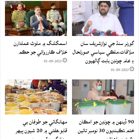
گورنر سنڌ جي نوازشريف سان
اسمگلنگ ۾ ملوث عملدارن
ملاقات،ملڪي سياسي صورتحال
خلاف ڪارروائي جو حڪم
۽ عام چونڊن بابت ڳالهيون
01-09-2023
01-09-2023
90 ڏينهن ۾ چونڊن جو امڪان
مهانگائي جو طوفان بي
ختم،تڪبنديون 30 نومبر تائين
قابو،هفتي ۾ 20 شيون ٻيهر