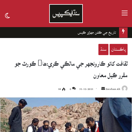
مينيو
tch
kin
تاريخ جي ڪفن جھڙو ڪيس
پاڪستان
سنڌ
ثقافت کاتو ڪارونجهر جي مالڪي ڪري:ها ڪورٽ جو
مقرر ڪيل معاون
18
0
31-12-2021
Send
Zeeshan Ali
an
email