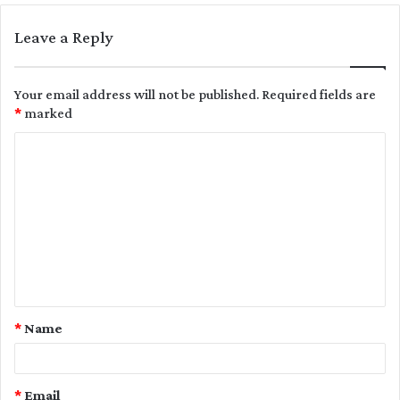
Leave a Reply
Your email address will not be published.
Required fields are
*
marked
C
o
m
m
e
n
t
*
Name
*
*
Email