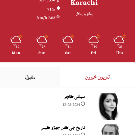
Karachi
30º - 27º
71%
پکڙيل بادل
7.83 km/h
30
29
31
30
29
℃
℃
℃
℃
℃
Mon
Sun
Sat
Fri
Thu
تازيون خبرون
مقبول
سيلفي ڪلچر
13-05-2024
تاريخ جي ڪفن جھڙو ڪيس