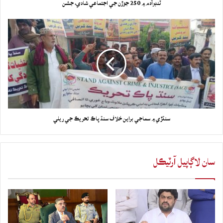
ٽنڊوآدم ۾ 250 جوڙن جي اجتماعي شادي، جشن
سنڌڙي ۾ سماجي براين خلاف سنڌ پاڪ تحريڪ جي ريلي
سان لاڳاپيل آرٽيڪل