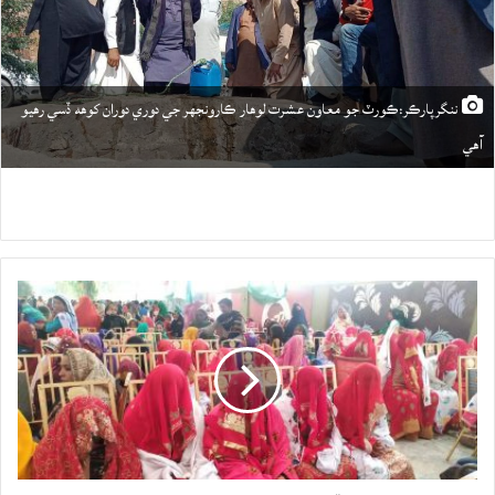
ننگرپارڪر:ڪورٽ جو معاون عشرت لوهار ڪارونجهر جي دوري دوران کوهه ڏسي رهيو
آهي