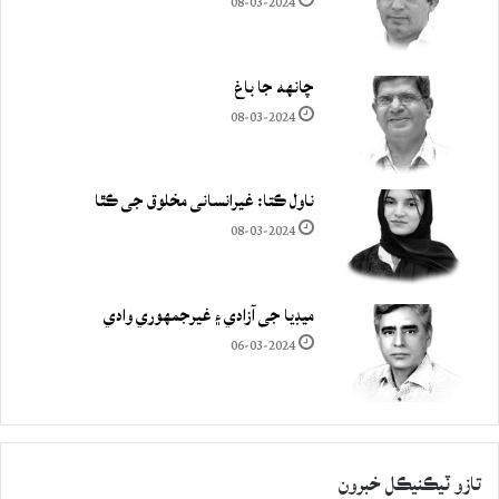
08-03-2024
چانهه جا باغ
08-03-2024
ناول ڪتا: غيرانساني مخلوق جي ڪٿا
08-03-2024
ميڊيا جي آزادي ۽ غيرجمھوري وادي
06-03-2024
تازو ٽيڪنيڪل خبرون