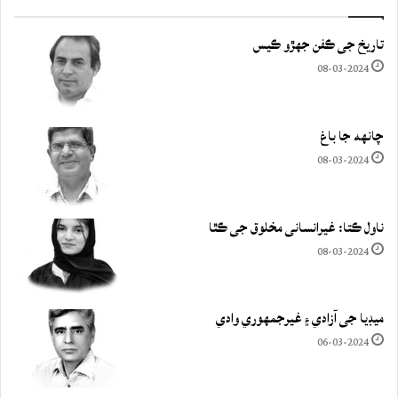
تاريخ جي ڪفن جھڙو ڪيس
08-03-2024
چانهه جا باغ
08-03-2024
ناول ڪتا: غيرانساني مخلوق جي ڪٿا
08-03-2024
ميڊيا جي آزادي ۽ غيرجمھوري وادي
06-03-2024