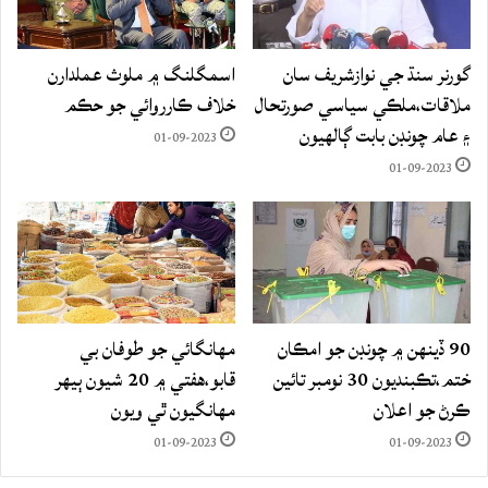
گورنر سنڌ جي نوازشريف سان
اسمگلنگ ۾ ملوث عملدارن
ملاقات،ملڪي سياسي صورتحال
خلاف ڪارروائي جو حڪم
۽ عام چونڊن بابت ڳالهيون
01-09-2023
01-09-2023
90 ڏينهن ۾ چونڊن جو امڪان
مهانگائي جو طوفان بي
ختم،تڪبنديون 30 نومبر تائين
قابو،هفتي ۾ 20 شيون ٻيهر
ڪرڻ جو اعلان
مهانگيون ٿي ويون
01-09-2023
01-09-2023