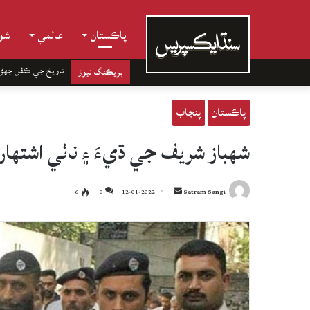
پاڪستان
عالمي
شوب
چانهه جا باغ
بريڪنگ نيوز
پاڪستان
پنجاب
شهباز شريف جي ڌيءَ ۽ ناٺي اشتهار
Send
6
0
12-01-2022
Satram Sangi
an
email