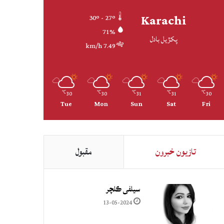
Karachi
30º - 27º
71%
پکڙيل بادل
7.49 km/h
30
30
31
31
30
℃
℃
℃
℃
℃
Tue
Mon
Sun
Sat
Fri
تازيون خبرون
مقبول
سيلفي ڪلچر
13-05-2024