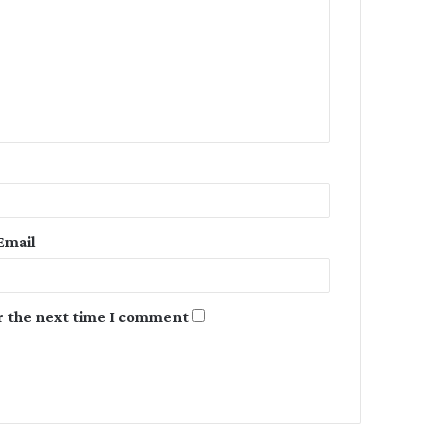
m
m
e
n
t
*
Email
r the next time I comment.