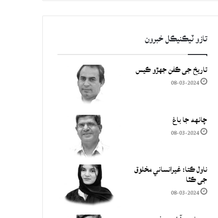
تازو ٽيڪنيڪل خبرون
تاريخ جي ڪفن جھڙو ڪيس
08-03-2024
چانهه جا باغ
08-03-2024
ناول ڪتا: غيرانساني مخلوق
جي ڪٿا
08-03-2024