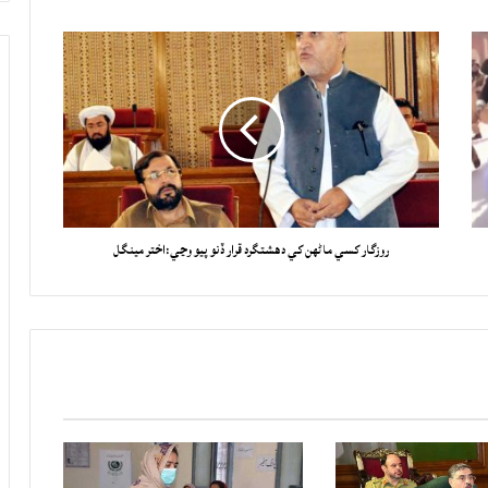
روزگار کسي ماڻهن کي دهشتگرد قرار ڏنو پيو وڃي:اختر مينگل