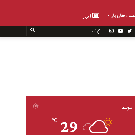
عت ۽ ڪاروبار
اخبار
Faceboo
Twitter
YouTube
Instagram
ڳوليو
موسم
29
℃