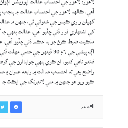
لاهور: لاهور جي احتساب عدالت اپوزيشن اڳواڻ ش
آهي. ڪالهه لاهور جي احتساب عدالت ۾ پنجاب پا
گهپلن واري ڪيس جي شنوائي ٿي، جنهن ۾ عدالت ش
کي اشتهاري قرار ڏئي ڇڏيو آهي. عدالت ٻنهي جا 
ملڪيت ضبط ڪرڻ جو به حڪم ڏئي ڇڏيو آهي. عدالت
اڳ پيشي جي لاءِ 30 ڏينهن جي حتم
فائدو ناهي کنيو. ان ڪري ٻنهي جوابدارن جي گرفتا
واضح رهي ته احتساب عدالت ۾ رابعه عمران ۽ عم
ڪيو ويو هو جنهن ۾ مني لانڊرنگ جي ايڪٽ جا قل
Facebook
ونڊ ڪريو