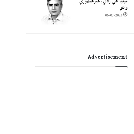
ميڊيا جي آزادي ۽ غيرجمھوري
وادي
06-03-2024
Advertisement