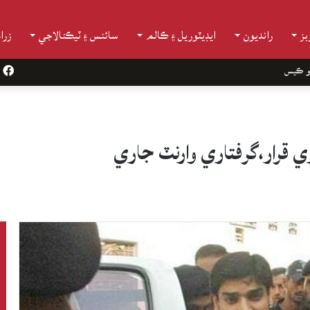
ز
رانديون
ايڊيٽوريل ۽ ڪالم
سائنس ۽ ٽيڪنالاجي
زرا
k
ي قرار،گرفتاري وارنٽ جاري