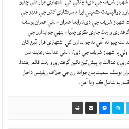
هباز شريف جي ڌيءَ ۽ ناٺي کي اشتهاري قرار ڏئي ڇڏيو
ور ڊوالپمينٽ ڪمپني ايرا ۽ سرڪاري کاتن جي فنڊز جي
هباز شريف جي ڌيءَ رابعا عمران ۽ ناٺي عمران يوسف
گرفتاري وارنٽ جاري ڪري ڇڏيا ۽ ٻنهي جوابدارن جي
 چيو ته آهي ته جوابدارن کي اشتهاري قرار ڏيڻ کان
ي مهلت ڏني وئي پر شهباز شريف جي ڌيءَ ۽ ناٺي عدالت رعايت مان
ري ۽ عدالت ۾ پيش ٿيڻ تائين گرفتاري وارنٽ قائم رهندا.
ران يوسف سميت ٻين جوابدارن جي خلاف ريفرنس داخل
م به شامل ڪيا ويا آهن.
Twitter
Skype
Messenger
حصيداري ڪريو اي ميل ذريعي
اپيو