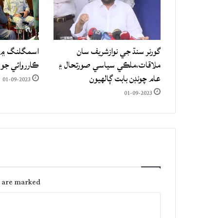
گورنر سنڌ جي نوازشريف سان
اسمگلنگ ۾ م
ملاقات،ملڪي سياسي صورتحال ۽
ڪارروائي جو
عام چونڊن بابت ڳالهيون
01-09-2023
01-09-2023
s are marked
C
o