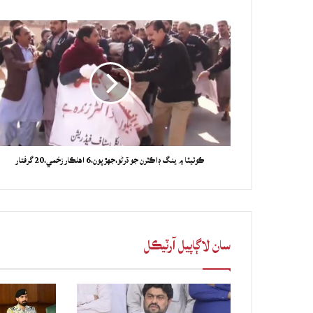
ڪوئيٽا ۾ ينگ ڊاڪٽرن جو ڌرڻو،جهڙپون،6 اهلڪار زخمي،20 گرفتار
سان لاڳاپيل آرٽيڪل