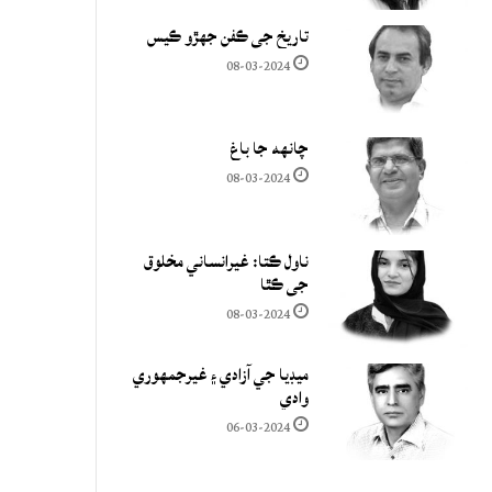
تاريخ جي ڪفن جھڙو ڪيس
08-03-2024
چانهه جا باغ
08-03-2024
ناول ڪتا: غيرانساني مخلوق
جي ڪٿا
08-03-2024
ميڊيا جي آزادي ۽ غيرجمھوري
وادي
06-03-2024