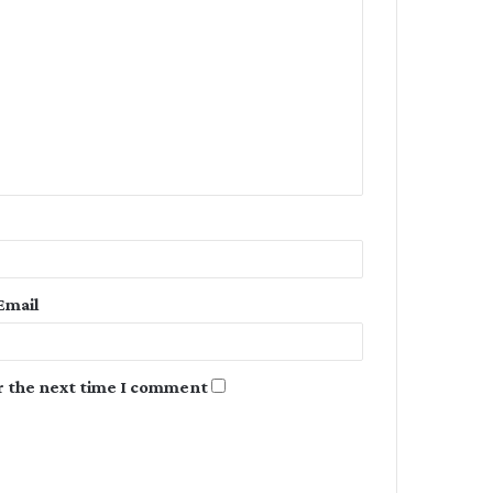
o
m
m
e
n
t
*
Email
r the next time I comment.