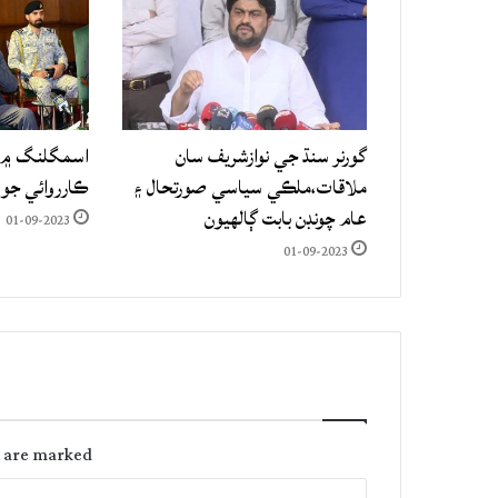
گورنر سنڌ جي نوازشريف سان
اسمگلنگ ۾ م
ملاقات،ملڪي سياسي صورتحال ۽
ڪارروائي جو
عام چونڊن بابت ڳالهيون
01-09-2023
01-09-2023
s are marked
C