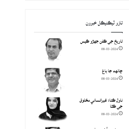
تازو ٽيڪنيڪل خبرون
تاريخ جي ڪفن جھڙو ڪيس
08-03-2024
چانهه جا باغ
08-03-2024
ناول ڪتا: غيرانساني مخلوق
جي ڪٿا
08-03-2024