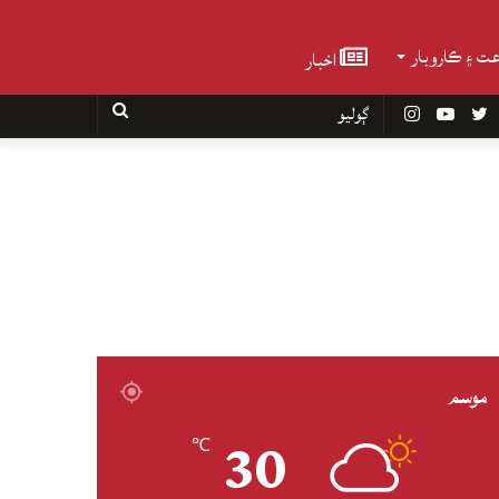
عت ۽ ڪاروبار
اخبار
Faceboo
Twitter
YouTube
Instagram
ڳوليو
موسم
30
℃