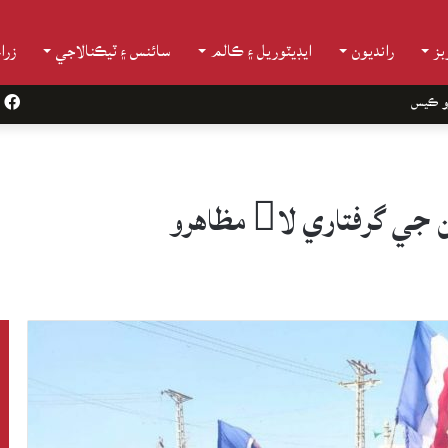
ز
رانديون
ايڊيٽوريل ۽ ڪالم
سائنس ۽ ٽيڪنالاجي
زرا
و ڪيس
k
فتاري لا مظاهرو