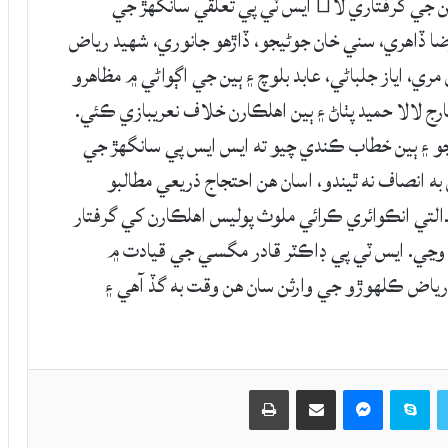
سانگھڙ: سانگهڙ ۾ شهيد رياض ڪلهوڙو جي قاتلن جي گرفتاري لا ايس ٽي پي تعلقي سانگهڙ جي
ا ڏاھري، سني خان جوڻيجو، ڏاڙهو جانوري، شھيد رياض
ي، اياز جلباڻي، عابد بلوچ ۽ ٻين جي اڳواڻي ۾ مظاهرو
رج لالا حميد پٺاڻ ۽ ٻين اهلڪارن خلاف نعريبازي ڪئي.
جو ۽ ٻين خطاب ڪندي چيو ته ايس ايس پي سانگھڙ جي
انصاف نه ٿيندو، اسان ھن احتجاج ذريعي مطالبو
لتي انڪوائري ڪرائي ملوث پوليس اھلڪارن کي گرفتار
ڃي. ايس ٽي پي ڊاڪٽر قادر مگسي جي قيادت ۾
رياض ڪلھوڙو جي وارثن سان ھن وقت به گڏ آھي ۽
Twitter
Skype
Messenger
حصيداري ڪريو اي ميل ذريعي
اپيو