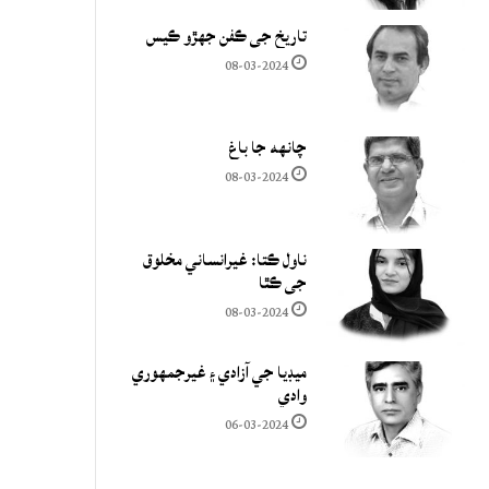
تاريخ جي ڪفن جھڙو ڪيس
08-03-2024
چانهه جا باغ
08-03-2024
ناول ڪتا: غيرانساني مخلوق
جي ڪٿا
08-03-2024
ميڊيا جي آزادي ۽ غيرجمھوري
وادي
06-03-2024