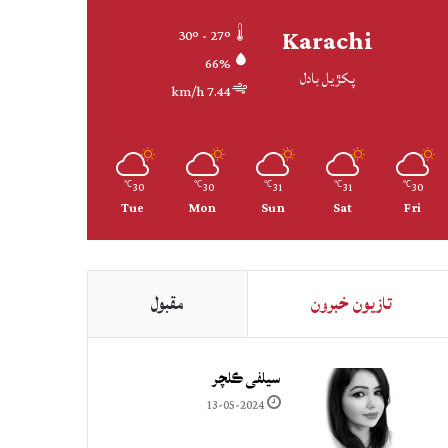
Karachi
30º - 27º
66%
پکڙيل بادل
7.44 km/h
30
30
31
31
30
℃
℃
℃
℃
℃
Tue
Mon
Sun
Sat
Fri
تازيون خبرون
مقبول
سيلفي ڪلچر
13-05-2024