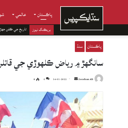
پاڪستان
عالمي
شوب
تاريخ جي ڪفن جھڙ
بريڪنگ نيوز
پاڪستان
سنڌ
سانگهڙ ۾ رياض ڪلهوڙي جي قاتلن جي گر
Send
8
0
14-01-2022
Zeeshan Ali
an
email