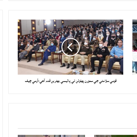
قومي سلامتي جي سمورن پهلوئن تي پاليسي بهترين قدم آهي:آرمي چيف