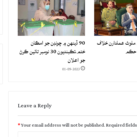
لوث عملدارن خلاف
90 ڏينهن ۾ چونڊن جو امڪان
 حڪم
ختم،تڪبنديون 30 نومبر تائين ڪرڻ
جو اعلان
01-09-2023
Leave a Reply
*
Your email address will not be published.
Required field