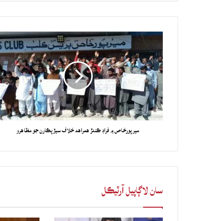
ميرپورخاص ۾ فراڊ ڪندڙ همراهه خلاف سيڙپڪارن جو مظاهرو
سان لاڳاپيل آرٽيڪل