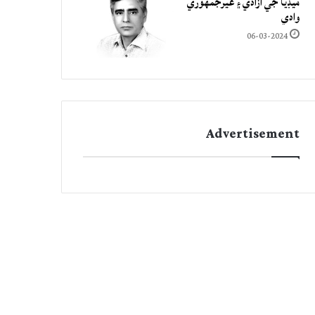
ميڊيا جي آزادي ۽ غيرجمھوري
وادي
06-03-2024
Advertisement