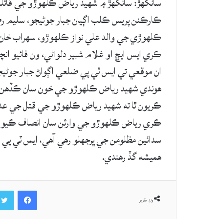
ڪارڪنن پريس ڪلب اڳيان جبار جوڻيجو، سليم رض
ڪلھوڙي جي والد علي نواز ڪلھوڙو، سھراب خان مر
ڪري ايس ايڇ او غلام شبير دلواڻي، ون فائيو انچا
ان موقعي تي ايس ٽي پي ضلعي اڳواڻ جبار جوڻي
ھوندي شھيد رياض ڪلھوڙو جي خون سان ڪڏھن به 
ڪريون ٿا ته شھيد رياض ڪلھوڙو جي قتل جي عدا
ڪري رياض ڪلھوڙو جي وارثن سان انصاف ڪيو و
سدائين مظلومن جي ڀرجھلو رھي آھي، ايس ٽي پي 
ھميشه گڏ رھندي.
Facebook
ونڊ ڪريو